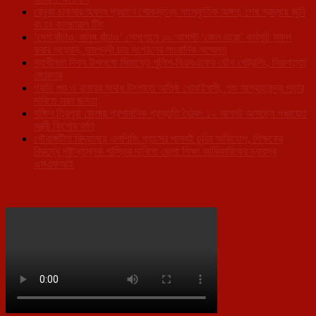
রেনুকা চাকমার অকাল প্রয়াণে শোকস্তব্ধ সাংস্কৃতিক অঙ্গন, শেষ শ্রদ্ধায় জুনি
রং ঢং কালচারাল টিম
‘দেশ বাঁচাও, মানুষ বাঁচাও’ স্লোগানে ১০ আগস্ট ‘জেল ভরো’ কর্মসূচি সফল
করার আহ্বান, বামপন্থী চার সংগঠনের সাংবাদিক সম্মেলন
স্বাধীনতা দিবস উপলক্ষে সিমান্তে পুলিশ-বিএসএফের যৌথ পেট্রলিং, নিরাপত্তা
জোরদার
গবাদি পশু ও বানরের অবাধ উৎপাতে অতিষ্ঠ খোয়াইবাসী, পশু আশ্রয়কেন্দ্র গড়ার
দাবিতে সরব জনতা
দক্ষিণ ত্রিপুরা জেলায় প্রশাসনিক প্রস্তুতি বৈঠক: ১২ আগস্ট আসছেন পঞ্চায়েত
মন্ত্রী কিশোর বর্মণ
গৌরাঙ্গটিলা বিদ্যালয়ে এলপিজি গ্যাসের পাসবই চুরির অভিযোগ, শিক্ষকের
বিরুদ্ধে দৃষ্টান্তমূলক শাস্তির দাবিতে জেলা শিক্ষা আধিকারিকের দ্বারস্থ
এসএফআই