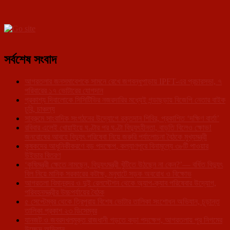
সর্বশেষ সংবাদ
আগরতলার জনসমাবেশকে সামনে রেখে জগবন্ধুপাড়ায় IPFT-এর প্রচারসভা, ৭
পরিবারের ১৭ ভোটারের যোগদান
প্রকাশ্য দিবালোকে সিসিটিভির নজরদারির মধ্যেই গন্ডাছড়ায় বিজেপি নেতার বাইক
চুরি, চাঞ্চল্য
সাব্রুমে সাংবাদিক সংগঠনের উদ্যোগে রক্তদান শিবির, প্রকাশিত ‘দক্ষিণ বার্তা’
রবিবার এলেই খোয়াইয়ে ঘণ্টার পর ঘণ্টা বিদ্যুৎহীনতা, বাড়তি বিলেও ক্ষোভ!
জনরোষের আবহে বিদ্যুৎ পরিষেবা নিয়ে জরুরি পর্যালোচনা বৈঠকে মুখ্যমন্ত্রী
কৃষকদের আধুনিকীকরণে বড় পদক্ষেপ, কল্যাণপুরে বিনামূল্যে ৩৮টি পাওয়ার
উইডার বিতরণ
‘কৃষিমন্ত্রী ক্ষেতে নামছেন, বিদ্যুৎমন্ত্রী খুঁটিতে উঠছেন না কেন?’— বর্ধিত বিদ্যুৎ
বিল নিয়ে মানিক সরকারের কটাক্ষ, মনুঘাটে সড়ক অবরোধ ও বিক্ষোভ
আগরতলা বিমানবন্দর ও দুই রেলস্টেশন থেকে অ্যাপ-ক্যাব পরিষেবার উদ্যোগ,
পরিবহনমন্ত্রীর উচ্চপর্যায়ের বৈঠক
৫ সেপ্টেম্বর থেকে ত্রিপুরায় বিশেষ ভোটার তালিকা সংশোধন অভিযান, চূড়ান্ত
তালিকা প্রকাশ ২৩ ডিসেম্বর
যানজট ও জবরদখলমুক্ত রাজধানী গড়তে কড়া পদক্ষেপ, আগরতলায় পুর নিগমের
উচ্ছেদ অভিযান