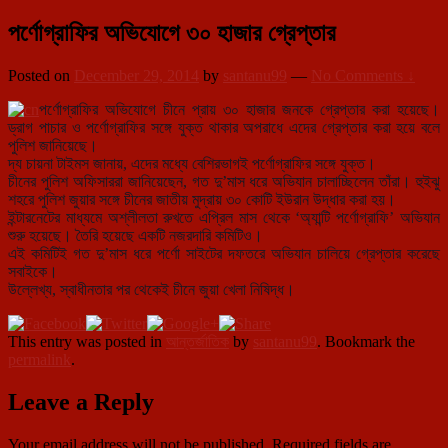
পর্ণোগ্রাফির অভিযোগে ৩০ হাজার গ্রেপ্তার
Posted on
December 29, 2014
by
santanu99
—
No Comments ↓
পর্ণোগ্রাফির অভিযোগে চীনে প্রায় ৩০ হাজার জনকে গ্রেপ্তার করা হয়েছে।
ড্রাগ পাচার ও পর্ণোগ্রাফির সঙ্গে যুক্ত থাকার অপরাধে এদের গ্রেপ্তার করা হয়ে বলে
পুলিশ জানিয়েছে।
দ্য চায়না টাইমস জানায়, এদের
মধ্যে বেশিরভাগই পর্ণোগ্রাফির সঙ্গে যুক্ত।
চীনের পুলিশ অফিসাররা জানিয়েছেন, গত দু’মাস ধরে অভিযান চালাচ্ছিলেন তাঁরা। হুইঝু
শহরে পুলিশ জুয়ার সঙ্গে চীনের জাতীয় মুদ্রায় ৩০ কোটি ইউরান উদ্ধার করা হয়।
ইন্টারনেটের মাধ্যমে অশ্লীলতা রুখতে এপ্রিল মাস থেকে ‘অ্যান্টি পর্ণোগ্রাফি’ অভিযান
শুরু হয়েছে। তৈরি হয়েছে একটি নজরদারি কমিটিও।
এই কমিটিই গত দু’মাস ধরে পর্ণো সাইটের দফতরে অভিযান চালিয়ে গ্রেপ্তার করেছে
সবাইকে।
উল্লেখ্য, স্বাধীনতার পর থেকেই চীনে জুয়া খেলা নিষিদ্ধ।
This entry was posted in
আন্তর্জাতিক
by
santanu99
. Bookmark the
permalink
.
Leave a Reply
Your email address will not be published.
Required fields are