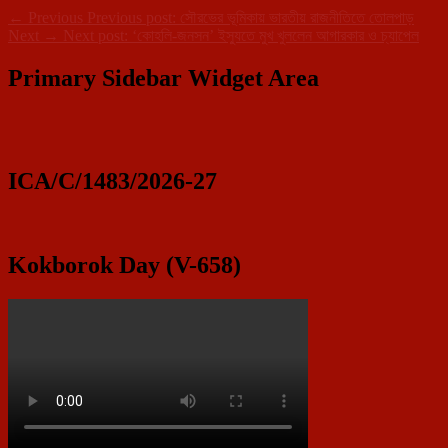
←
Previous
Previous post:
সৌরভের ভূমিকায় ভারতীয় রাজনীতিতে তোলপাড়
Next
→
Next post:
‘কোহলি-জনসন’ ইস্যুতে মুখ খুললেন আগারকার ও চ্যাপেল
Primary Sidebar Widget Area
ICA/C/1483/2026-27
Kokborok Day (V-658)