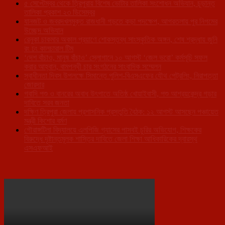
৫ সেপ্টেম্বর থেকে ত্রিপুরায় বিশেষ ভোটার তালিকা সংশোধন অভিযান, চূড়ান্ত
তালিকা প্রকাশ ২৩ ডিসেম্বর
যানজট ও জবরদখলমুক্ত রাজধানী গড়তে কড়া পদক্ষেপ, আগরতলায় পুর নিগমের
উচ্ছেদ অভিযান
রেনুকা চাকমার অকাল প্রয়াণে শোকস্তব্ধ সাংস্কৃতিক অঙ্গন, শেষ শ্রদ্ধায় জুনি
রং ঢং কালচারাল টিম
‘দেশ বাঁচাও, মানুষ বাঁচাও’ স্লোগানে ১০ আগস্ট ‘জেল ভরো’ কর্মসূচি সফল
করার আহ্বান, বামপন্থী চার সংগঠনের সাংবাদিক সম্মেলন
স্বাধীনতা দিবস উপলক্ষে সিমান্তে পুলিশ-বিএসএফের যৌথ পেট্রলিং, নিরাপত্তা
জোরদার
গবাদি পশু ও বানরের অবাধ উৎপাতে অতিষ্ঠ খোয়াইবাসী, পশু আশ্রয়কেন্দ্র গড়ার
দাবিতে সরব জনতা
দক্ষিণ ত্রিপুরা জেলায় প্রশাসনিক প্রস্তুতি বৈঠক: ১২ আগস্ট আসছেন পঞ্চায়েত
মন্ত্রী কিশোর বর্মণ
গৌরাঙ্গটিলা বিদ্যালয়ে এলপিজি গ্যাসের পাসবই চুরির অভিযোগ, শিক্ষকের
বিরুদ্ধে দৃষ্টান্তমূলক শাস্তির দাবিতে জেলা শিক্ষা আধিকারিকের দ্বারস্থ
এসএফআই