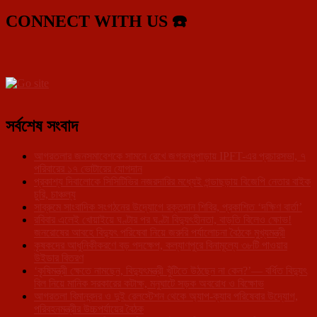
CONNECT WITH US ☎️
সর্বশেষ সংবাদ
আগরতলার জনসমাবেশকে সামনে রেখে জগবন্ধুপাড়ায় IPFT-এর প্রচারসভা, ৭
পরিবারের ১৭ ভোটারের যোগদান
প্রকাশ্য দিবালোকে সিসিটিভির নজরদারির মধ্যেই গন্ডাছড়ায় বিজেপি নেতার বাইক
চুরি, চাঞ্চল্য
সাব্রুমে সাংবাদিক সংগঠনের উদ্যোগে রক্তদান শিবির, প্রকাশিত ‘দক্ষিণ বার্তা’
রবিবার এলেই খোয়াইয়ে ঘণ্টার পর ঘণ্টা বিদ্যুৎহীনতা, বাড়তি বিলেও ক্ষোভ!
জনরোষের আবহে বিদ্যুৎ পরিষেবা নিয়ে জরুরি পর্যালোচনা বৈঠকে মুখ্যমন্ত্রী
কৃষকদের আধুনিকীকরণে বড় পদক্ষেপ, কল্যাণপুরে বিনামূল্যে ৩৮টি পাওয়ার
উইডার বিতরণ
‘কৃষিমন্ত্রী ক্ষেতে নামছেন, বিদ্যুৎমন্ত্রী খুঁটিতে উঠছেন না কেন?’— বর্ধিত বিদ্যুৎ
বিল নিয়ে মানিক সরকারের কটাক্ষ, মনুঘাটে সড়ক অবরোধ ও বিক্ষোভ
আগরতলা বিমানবন্দর ও দুই রেলস্টেশন থেকে অ্যাপ-ক্যাব পরিষেবার উদ্যোগ,
পরিবহনমন্ত্রীর উচ্চপর্যায়ের বৈঠক