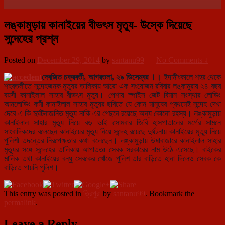
লঙ্কামুড়ায় কানাইয়ের বীভৎস মৃত্যু- উস্কে দিয়েছে
সন্দেহের প্রশ্ন
Posted on
December 29, 2014
by
santanu99
—
No Comments ↓
দেবজিত চক্রবর্তী, আগরতলা, ২৯ ডিসেম্বর ।।
ইদানীংকালে শহর থেকে
শহরতলীতে সন্দেহজনক মৃত্যুর তালিকায় আরো এক সংযোজন রবিবার লঙ্কামুরায় ২৪ বছর
বয়সী কানাইলাল সাহার বীভৎস মৃত্যু। পেশ
ায় স্পাইস জেট বিমান সংস্থার লোডিং
আনলোডিং কর্মী কানাইলাল সাহার মৃত্যুর ছবিতে যে কোন মানুষের প্রথমেই সন্দেহ দেখা
দেবে এ কি দুর্ঘটনাজনিত মৃত্যু নাকি এর পেছনে রয়েছে অন্য কোনো রহস্য। লঙ্কামুড়ায়
কানাইলাল সাহার মৃত্যু নিয়ে বড় ভাই সোমবার জিবি হাসপাতালের মর্গের সামনে
সাংবাদিকদের বলেছেন কানাইয়ের মৃত্যু নিয়ে সন্দেহ রয়েছে দুর্ঘটনায় কানাইয়ের মৃত্যু নিয়ে
পুলিশী তদন্তের নিরপেক্ষতার কথা বলেছেন। লঙ্কামুড়ায় উষাবাজারে কানাইলাল সাহার
মৃত্যুর সঙ্গে সন্দেহের তালিকায় আপাততঃ সেবক সরকারের নাম উঠে এসেছে। বাইকের
মালিক তথা কানাইয়ের বন্ধু সেবকের খোঁজে পুলিশ তার বাড়িতে হানা দিলেও সেবক কে
বাড়িতে পায়নি পুলিশ।
This entry was posted in
ত্রিপুরা
by
santanu99
. Bookmark the
permalink
.
Leave a Reply