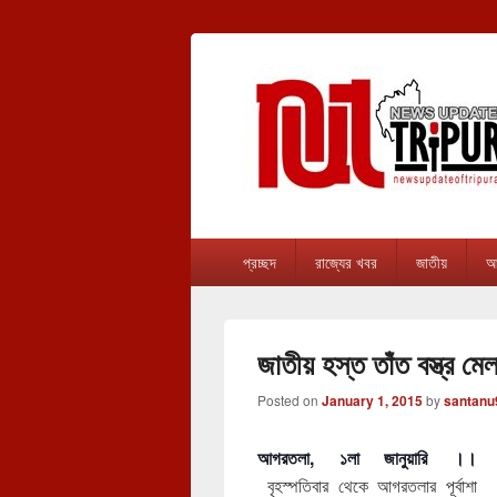
newsupdateof
The one & only exceptional Bengali Ver
Primary
প্রচ্ছদ
রাজ্যের খবর
জাতীয়
আন
menu
জাতীয় হস্ত তাঁত বস্ত্র ম
Posted on
January 1, 2015
by
santanu
আগরতলা, ১লা জানুয়ারি ।।
বৃহস্পতিবার থেকে আগরতলার পূর্বাশা