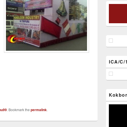
ICA/C/
Kokbor
Video
nu99
. Bookmark the
permalink
.
Player