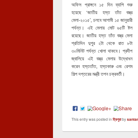
অফিস প্রাঙ্গনে ১৫ দিন ব্যাপি শুরু
হয়েছে ‘জাতীয় হস্ত তাঁত বস্ত্র
মেলা-২০১৫’, চলবে আগামী ১৫ জানুয়ারী
পর্যন্ত। এই মেলায় মোট ৬৫টি ষ্টল
রয়েছে। জাতীয় হস্ত তাঁত বস্ত্র মেলা
প্রতিদিন দুপুর ২টা থেকে রাত ৮টা
৩০মিনিট পর্যন্ত খোলা থাকবে। প্রদীপ
জ্বালিয়ে এই বস্ত্র মেলার উদ্ধোধন
করেন হস্ততাঁত, হস্তকারু এবং রেশম
শিল্প দপ্তরের মন্ত্রী তপন চক্রবর্তী।
This entry was posted in
ত্রিপুরা
by
santa