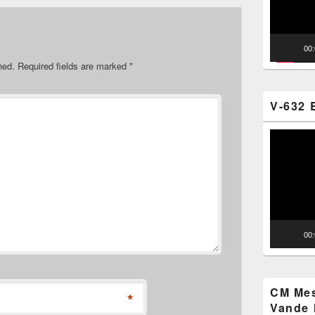
00
hed.
Required fields are marked
*
V-632 
Video
Player
00
CM Mes
*
Vande 