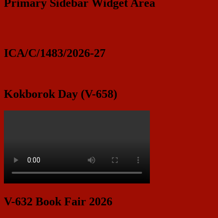
Primary Sidebar Widget Area
ICA/C/1483/2026-27
Kokborok Day (V-658)
V-632 Book Fair 2026