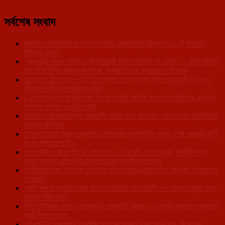
সর্বশেষ সংবাদ
কৃষকদের আধুনিকীকরণে বড় পদক্ষেপ, কল্যাণপুরে বিনামূল্যে ৩৮টি পাওয়ার
উইডার বিতরণ
‘কৃষিমন্ত্রী ক্ষেতে নামছেন, বিদ্যুৎমন্ত্রী খুঁটিতে উঠছেন না কেন?’— বর্ধিত বিদ্যুৎ
বিল নিয়ে মানিক সরকারের কটাক্ষ, মনুঘাটে সড়ক অবরোধ ও বিক্ষোভ
আগরতলা বিমানবন্দর ও দুই রেলস্টেশন থেকে অ্যাপ-ক্যাব পরিষেবার উদ্যোগ,
পরিবহনমন্ত্রীর উচ্চপর্যায়ের বৈঠক
৫ সেপ্টেম্বর থেকে ত্রিপুরায় বিশেষ ভোটার তালিকা সংশোধন অভিযান, চূড়ান্ত
তালিকা প্রকাশ ২৩ ডিসেম্বর
যানজট ও জবরদখলমুক্ত রাজধানী গড়তে কড়া পদক্ষেপ, আগরতলায় পুর নিগমের
উচ্ছেদ অভিযান
রেনুকা চাকমার অকাল প্রয়াণে শোকস্তব্ধ সাংস্কৃতিক অঙ্গন, শেষ শ্রদ্ধায় জুনি
রং ঢং কালচারাল টিম
‘দেশ বাঁচাও, মানুষ বাঁচাও’ স্লোগানে ১০ আগস্ট ‘জেল ভরো’ কর্মসূচি সফল
করার আহ্বান, বামপন্থী চার সংগঠনের সাংবাদিক সম্মেলন
স্বাধীনতা দিবস উপলক্ষে সিমান্তে পুলিশ-বিএসএফের যৌথ পেট্রলিং, নিরাপত্তা
জোরদার
গবাদি পশু ও বানরের অবাধ উৎপাতে অতিষ্ঠ খোয়াইবাসী, পশু আশ্রয়কেন্দ্র গড়ার
দাবিতে সরব জনতা
দক্ষিণ ত্রিপুরা জেলায় প্রশাসনিক প্রস্তুতি বৈঠক: ১২ আগস্ট আসছেন পঞ্চায়েত
মন্ত্রী কিশোর বর্মণ
গৌরাঙ্গটিলা বিদ্যালয়ে এলপিজি গ্যাসের পাসবই চুরির অভিযোগ, শিক্ষকের