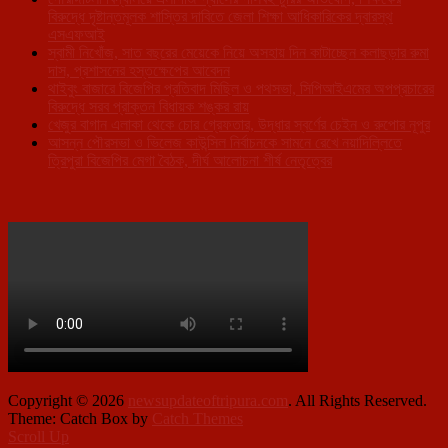
বিরুদ্ধে দৃষ্টান্তমূলক শাস্তির দাবিতে জেলা শিক্ষা আধিকারিকের দ্বারস্থ
এসএফআই
স্বামী নিখোঁজ, সাত বছরের মেয়েকে নিয়ে অসহায় দিন কাটাচ্ছেন কলাছড়ার রুমা
দাস, প্রশাসনের হস্তক্ষেপের আবেদন
থাইবুং বাজারে বিজেপির প্রতিবাদ মিছিল ও পথসভা, সিপিআইএমের অপপ্রচারের
বিরুদ্ধে সরব প্রাক্তন বিধায়ক শঙ্কর রায়
খেজুর বাগান এলাকা থেকে চোর গ্রেফতার, উদ্ধার স্বর্ণের চেইন ও রুপোর নূপুর
আসন্ন পৌরসভা ও ভিলেজ কাউন্সিল নির্বাচনকে সামনে রেখে নয়াদিল্লিতে
ত্রিপুরা বিজেপির মেগা বৈঠক, দীর্ঘ আলোচনা শীর্ষ নেতৃত্বের
Copyright © 2026
newsupdateoftripura.com
. All Rights Reserved.
Theme: Catch Box by
Catch Themes
Scroll Up