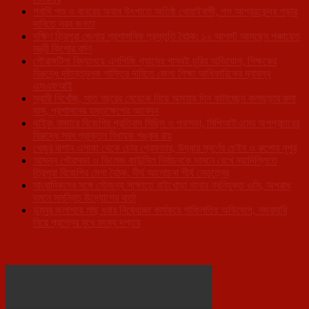
গবাদি পশু ও বানরের অবাধ উৎপাতে অতিষ্ঠ খোয়াইবাসী, পশু আশ্রয়কেন্দ্র গড়ার
দাবিতে সরব জনতা
দক্ষিণ ত্রিপুরা জেলায় প্রশাসনিক প্রস্তুতি বৈঠক: ১২ আগস্ট আসছেন পঞ্চায়েত
মন্ত্রী কিশোর বর্মণ
গৌরাঙ্গটিলা বিদ্যালয়ে এলপিজি গ্যাসের পাসবই চুরির অভিযোগ, শিক্ষকের
বিরুদ্ধে দৃষ্টান্তমূলক শাস্তির দাবিতে জেলা শিক্ষা আধিকারিকের দ্বারস্থ
এসএফআই
স্বামী নিখোঁজ, সাত বছরের মেয়েকে নিয়ে অসহায় দিন কাটাচ্ছেন কলাছড়ার রুমা
দাস, প্রশাসনের হস্তক্ষেপের আবেদন
থাইবুং বাজারে বিজেপির প্রতিবাদ মিছিল ও পথসভা, সিপিআইএমের অপপ্রচারের
বিরুদ্ধে সরব প্রাক্তন বিধায়ক শঙ্কর রায়
খেজুর বাগান এলাকা থেকে চোর গ্রেফতার, উদ্ধার স্বর্ণের চেইন ও রুপোর নূপুর
আসন্ন পৌরসভা ও ভিলেজ কাউন্সিল নির্বাচনকে সামনে রেখে নয়াদিল্লিতে
ত্রিপুরা বিজেপির মেগা বৈঠক, দীর্ঘ আলোচনা শীর্ষ নেতৃত্বের
সাংবাদিকদের সঙ্গে সৌজন্য সাক্ষাতে বাইখোড়া থানার নবনিযুক্ত ওসি, অপরাধ
দমনে সমন্বিত উদ্যোগের বার্তা
ডুম্বুর জলাশয়ে মাছ ধরার নিষেধাজ্ঞা কার্যকরে গাফিলতির অভিযোগ, নজরদারি
নিয়ে প্রশ্নের মুখে মৎস্য দপ্তর