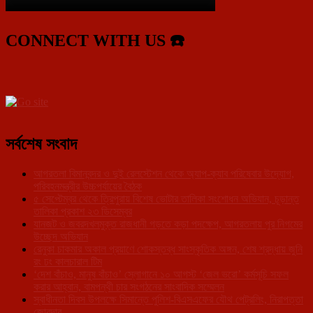
CONNECT WITH US ☎️
সর্বশেষ সংবাদ
আগরতলা বিমানবন্দর ও দুই রেলস্টেশন থেকে অ্যাপ-ক্যাব পরিষেবার উদ্যোগ,
পরিবহনমন্ত্রীর উচ্চপর্যায়ের বৈঠক
৫ সেপ্টেম্বর থেকে ত্রিপুরায় বিশেষ ভোটার তালিকা সংশোধন অভিযান, চূড়ান্ত
তালিকা প্রকাশ ২৩ ডিসেম্বর
যানজট ও জবরদখলমুক্ত রাজধানী গড়তে কড়া পদক্ষেপ, আগরতলায় পুর নিগমের
উচ্ছেদ অভিযান
রেনুকা চাকমার অকাল প্রয়াণে শোকস্তব্ধ সাংস্কৃতিক অঙ্গন, শেষ শ্রদ্ধায় জুনি
রং ঢং কালচারাল টিম
‘দেশ বাঁচাও, মানুষ বাঁচাও’ স্লোগানে ১০ আগস্ট ‘জেল ভরো’ কর্মসূচি সফল
করার আহ্বান, বামপন্থী চার সংগঠনের সাংবাদিক সম্মেলন
স্বাধীনতা দিবস উপলক্ষে সিমান্তে পুলিশ-বিএসএফের যৌথ পেট্রলিং, নিরাপত্তা
জোরদার