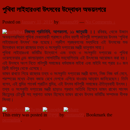
পুথিবা লাইহারওবা উৎসবের উদ্বোধন অভয়নগরে
Posted on
January 11, 2015
by
santanu99
—
No Comments ↓
নিজস্ব প্রতিনিধি, আগরতলা, ১১ জানুয়ারী ।।
রবিবার, থেকে উজান
অভয়নগরস্থিত পুথিবা দেবতাবাড়ী প্রাঙ্গনে ৫দিন ব্যাপী মনিপুরী সম্প্রদায়ের উৎসব ‘পুথিবা
লাইহারওবা উৎসব’ শুরু হয়েছে। প্রদীপ প্রজ্বলনের মধ্যদি
য়ে এই উৎসবের শুভ
উদ্বোধন করেন রাজ্যের তথ্য ও সংস্কৃতি দপ্তরের মন্ত্রী ভানুলাল সাহা।
পুথিবা লাইহারওবা কমিটির উদ্যোগে এবং তথ্য ও সংস্কৃতি দপ্তরের ও পুথিবা
ওয়েলফেয়ার এন্ড কালচার‍্যাল সোসাইটির সহযোগিতায় এই উৎসবের আয়োজন করা হয়।
এই উৎসবে অংশ নিতে মনিপুরী সমাজের ধর্মযাজক মাইবা এবং মাইবি সহ প্রায় ৪০ জন
শিল্পী মনিপুর থেকে এসেছে।
ভাষন রাখতে গিয়ে রাজ্যের তথ্য ও সংস্কৃতি দপ্তরের মন্ত্রী বলেন, নিজ নিজ ধর্ম মেনে,
পরস্পরের মধ্যে ঐক্য বজায় রেখে দেশকে এগিয়ে যাওয়ার আহ্বান জানিয়েছেন। তিনি
বলেন, এই মন্দির শতবর্ষ প্রাচীন মন্দির, এই উৎসব মনিপুরী সমাজের ঐতিহ্যবাহী উৎসব।
তথ্য ও সংস্কৃতি দপ্তরের মন্ত্রী ছাড়াও প্রধান অতিথি হিসেবে ভাষন রাখেন সাংসদ
জিতেন্দ্র চৌধুরী সহ স্বাগত ভাষন হিসেবে ভাষন রাখেন উৎসব কমিটির সম্পাদক দীপক
সিনহা।
This entry was posted in
ত্রিপুরা
by
santanu99
. Bookmark the
permalink
.