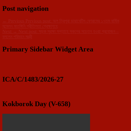
Post navigation
←
Previous
Previous post:
অল ত্রিপুরা ডায়াবেটিস ফোরামের ১৭তম বার্ষিক
সন্মেলন মাতঙ্গিনি প্রীতিলতা প্রেক্ষাগৃহে
Next
→
Next post:
সড়ক সুরক্ষা সপ্তাহে সকলের সচেতন হওয়া প্রযোজন –
বললেন পরিবহন মন্ত্রী
Primary Sidebar Widget Area
ICA/C/1483/2026-27
Kokborok Day (V-658)