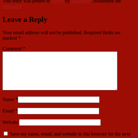
This entry was posted in
খেলাধূলা
by
santanu99
. Bookmark the
permalink
.
Leave a Reply
Your email address will not be published.
Required fields are
marked
*
Comment
*
Name
*
Email
*
Website
Save my name, email, and website in this browser for the next