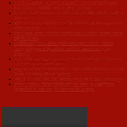
‘দেশ বাঁচাও, মানুষ বাঁচাও’ স্লোগানে ১০ আগস্ট ‘জেল ভরো’ কর্মসূচি সফল
করার আহ্বান, বামপন্থী চার সংগঠনের সাংবাদিক সম্মেলন
স্বাধীনতা দিবস উপলক্ষে সিমান্তে পুলিশ-বিএসএফের যৌথ পেট্রলিং, নিরাপত্তা
জোরদার
গবাদি পশু ও বানরের অবাধ উৎপাতে অতিষ্ঠ খোয়াইবাসী, পশু আশ্রয়কেন্দ্র গড়ার
দাবিতে সরব জনতা
দক্ষিণ ত্রিপুরা জেলায় প্রশাসনিক প্রস্তুতি বৈঠক: ১২ আগস্ট আসছেন পঞ্চায়েত
মন্ত্রী কিশোর বর্মণ
গৌরাঙ্গটিলা বিদ্যালয়ে এলপিজি গ্যাসের পাসবই চুরির অভিযোগ, শিক্ষকের
বিরুদ্ধে দৃষ্টান্তমূলক শাস্তির দাবিতে জেলা শিক্ষা আধিকারিকের দ্বারস্থ
এসএফআই
স্বামী নিখোঁজ, সাত বছরের মেয়েকে নিয়ে অসহায় দিন কাটাচ্ছেন কলাছড়ার রুমা
দাস, প্রশাসনের হস্তক্ষেপের আবেদন
থাইবুং বাজারে বিজেপির প্রতিবাদ মিছিল ও পথসভা, সিপিআইএমের অপপ্রচারের
বিরুদ্ধে সরব প্রাক্তন বিধায়ক শঙ্কর রায়
খেজুর বাগান এলাকা থেকে চোর গ্রেফতার, উদ্ধার স্বর্ণের চেইন ও রুপোর নূপুর
আসন্ন পৌরসভা ও ভিলেজ কাউন্সিল নির্বাচনকে সামনে রেখে নয়াদিল্লিতে
ত্রিপুরা বিজেপির মেগা বৈঠক, দীর্ঘ আলোচনা শীর্ষ নেতৃত্বের