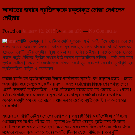
আঘাতের জবাবে প্রতিপক্ষকে রক্তাক্ত মোজা দেখালেন
নেইমার
Posted on
January 12, 2015
by
santanu99
—
No Comments ↓
স্পোর্টস ডেস্ক ।।
নেইমার-মেসি-সুয়ারেজ যদি একই টিমে খেলেন তবে সে
দলের জয়রথ আর কে ঠেকায়। আসলে মূল লড়াইয়ে হেরে যাওয়ার রোষেই রক্তাক্ত
হয়েছেন কোটি ফুটবলপ্রেমীর প্রিয় তারকা সদা হাসির নেইম
ার। বার্সেলোনাকে হারাতে
পারলে পয়েন্ট টেবিলের দ্বিতীয় স্থানে উঠে আসবে অ্যাটলেটিকো মাদ্রিদ। বার্সা নেমে যাবে
তৃতীয় স্থানে। এমন পরিসংখ্যানকে সামনে রেখে ন্যু ক্যাম্পে রোববার মুখোমুখি হয়
অ্যাটলেটিকো মাদ্রিদ ও বার্সেলোনা।
বর্তমান চ্যাম্পিয়ন অ্যাটলেটিকোর বিপক্ষে বার্সেলোনার ম্যাচটি বেশ উত্তাপ ছড়ায়। জয়ের
জন্য মরিয়া হয়ে খেলতে থাকে উভয় দল। কিন্তু বার্সেলোনার বিপক্ষে শেষ পর্যন্ত পেরে
ওঠেনি সফরকারী অ্যাটলেটিকো। পরে নেইমারদের কারেছ তারা হার মেনেছে ৩-১ গোলে।
বার্সার খেলোয়াড়দের আক্রমণের মুখে খেই হারানো অ্যাটলেটিকোর খেলোয়াড়রা শুরু
থেকেই মারমুখি হয়ে খেলতে থাকে। পাল্টা জবাবে মোটেও ব্যতিক্রম ছিল না নেইমারের
বার্সেলোনা।
ম্যাচের ১২ মিনিটে নেইমার গোলের দেখা পান। এরপরই তিনি অ্যাটলেটিকো মাদ্রিদের
খেলোয়াড়দের টার্গেটে পরিণত হন। ম্যাচের ১৬ মিনিটে নেইমার প্রতিপক্ষের ডি বক্সের
কোণা থেকে বল মারতে উদ্যত হন। এমন সময় বলের দখল নিতে নেইমারের পায়ের উপর
সজোরে আছড়ে পড়ে আঘাত হানেন অ্যাটলেটিকোর হোসে গিমিনেজ। তার বুটটি