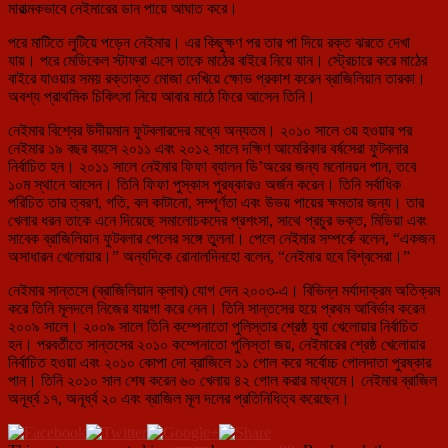
মারাত্মকভাবে নেইমারের ডান পায়ে আঘাত করে।
পরে মাটিতে লুটিয়ে পড়েন নেইমার। এর কিছুক্ষণ পর তার পা দিয়ে রক্ত ঝরতে দেখা
যায়। পরে মেডিকেল স্টাফরা এসে তাকে মাঠের বাইরে নিয়ে যান। স্ট্রেচারে করে মাঠের
বাইরে যাওয়ার সময় রক্তাক্ত মোজা দেখিয়ে ক্ষোভ প্রকাশ করেন ব্রাজিলিয়ান তারকা।
অবশ্য প্রাথমিক চিকিৎসা নিয়ে আবার মাঠে ফিরে আসেন তিনি।
নেইমার বিশ্বের উদীয়মান ফুটবলারদের মধ্যে অন্যতম। ২০১০ সালে ৩য় হওয়ার পর
নেইমার ১৯ বছর বয়সে ২০১১ এবং ২০১২ সালে দক্ষিণ আমেরিকার বর্ষসেরা ফুটবলার
নির্বাচিত হন। ২০১১ সালে নেইমার ফিফা ব্যালন ডি’অরের জন্য মনোনয়ন পান, তবে
১০ম স্থানে আসেন। তিনি ফিফা পুস্কাস পুরষ্কারও অর্জন করেন। তিনি সর্বাধিক
পরিচিত তার ত্বরণ, গতি, বল কাটানো, সম্পূর্ণতা এবং উভয় পায়ের ক্ষমতার জন্য। তার
খেলার ধরন তাকে এনে দিয়েছে সমালোচকদের প্রশংসা, সাথে প্রচুর ভক্ত, মিডিয়া এবং
সাবেক ব্রাজিলিয়ান ফুটবলার পেলের সঙ্গে তুলনা। পেলে নেইমার সম্পর্কে বলেন, “একজন
অসাধারন খেলোয়ার।” অন্যদিকে রোনালদিনহো বলেন, “নেইমার হবে বিশ্বসেরা।”
নেইমার সান্তসে (ব্রাজিলিয়ান ক্লাব) যোগ দেন ২০০৩-এ। বিভিন্ন মর্যাদাক্রম অতিক্রম
করে তিনি মূলদলে নিজের যায়গা করে নেন। তিনি সান্তসের হয়ে প্রথম আবির্ভাব করেন
২০০৯ সালে। ২০০৯ সালে তিনি কম্পেনাতো পুলিস্তার শ্রেষ্ঠ যুবা খেলোয়ার নির্বাচিত
হন। পরবর্তীতে সান্তসের ২০১০ কম্পেনাতো পুলিস্তা জয়, নেইমারের শ্রেষ্ঠ খেলোয়ার
নির্বাচিত হওয়া এবং ২০১০ কোপা দো ব্রাজিলে ১১ গোল করে সর্বোচ্চ গোলদাতা পুরষ্কার
পান। তিনি ২০১০ সাল শেষ করেন ৬০ খেলায় ৪২ গোল করার মাধ্যমে। নেইমার ব্রাজিল
অনূর্ধ্ব ১৭, অনূর্ধ্ব ২০ এবং ব্রাজিল মূল দলের প্রতিনিধিত্ব করেছেন।