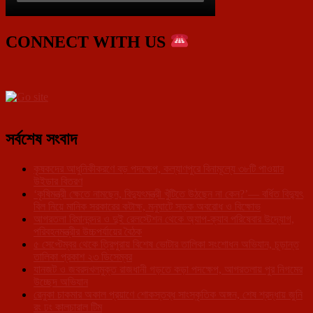
CONNECT WITH US
সর্বশেষ সংবাদ
কৃষকদের আধুনিকীকরণে বড় পদক্ষেপ, কল্যাণপুরে বিনামূল্যে ৩৮টি পাওয়ার
উইডার বিতরণ
‘কৃষিমন্ত্রী ক্ষেতে নামছেন, বিদ্যুৎমন্ত্রী খুঁটিতে উঠছেন না কেন?’— বর্ধিত বিদ্যুৎ
বিল নিয়ে মানিক সরকারের কটাক্ষ, মনুঘাটে সড়ক অবরোধ ও বিক্ষোভ
আগরতলা বিমানবন্দর ও দুই রেলস্টেশন থেকে অ্যাপ-ক্যাব পরিষেবার উদ্যোগ,
পরিবহনমন্ত্রীর উচ্চপর্যায়ের বৈঠক
৫ সেপ্টেম্বর থেকে ত্রিপুরায় বিশেষ ভোটার তালিকা সংশোধন অভিযান, চূড়ান্ত
তালিকা প্রকাশ ২৩ ডিসেম্বর
যানজট ও জবরদখলমুক্ত রাজধানী গড়তে কড়া পদক্ষেপ, আগরতলায় পুর নিগমের
উচ্ছেদ অভিযান
রেনুকা চাকমার অকাল প্রয়াণে শোকস্তব্ধ সাংস্কৃতিক অঙ্গন, শেষ শ্রদ্ধায় জুনি
রং ঢং কালচারাল টিম