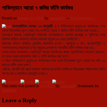
পাকিস্তানে আরো ৭ জঙ্গির ফাঁসি কার্যকর
Posted on
January 13, 2015
by
santanu99
—
No Comments ↓
আন্তর্জাতিক ডেস্ক, ১৩ জানুয়ারী ।।
পাকিস্তানে মৃত্যুদণ্ড কার্যকরের ওপর
থেকে নিষেধাজ্ঞা তুলে নেয়ার পর দেশটিতে আরো ৭ জঙ্গির ফাঁসি কার্যকর করা হয়েছে।
তাদেরকে সাবেক প্রেসিডেন্ট পারভেজ মোশাররফকে হত্যার ষ
ড়যন্ত্র ও পুলিশের ওপর
হামলায় জড়িত থাকাসহ আলাদা মামলায় মৃত্যুদণ্ড দেয়া হয়েছিলো।
মঙ্গলবার সকালে করাচির কেন্দ্রীয় কারাগারে দু’জন , সুক্কুরে ৩ জন, রাওয়ালপিন্ডি ও
ফয়সালাবাদের কারাগারে দু’জন মৃত্যুদণ্ডপ্রাপ্ত আসামীর ফাঁসি কার্যকর করা হয়।
এদের মধ্যে কয়েকজন প্রেসিডেন্ট মামনুন হুসেইনের কাছে প্রাণভিক্ষার আবেদন করলেও,
তা নাকচ করার কয়েকদিন পরই এ ফাঁসি কার্যকর করা হলো।
এ নিয়ে পাকিস্তানে মৃত্যুদণ্ড কার্যকরের ওপর থেকে নিষেধাজ্ঞা তুলে নেয়ার পর মোট ১৬
জনকে ফাঁসি দেয়া হলো।
এদিকে, আগামী দুই বছর সামরিক আদালতের অধীনে জঙ্গিদের বিচারকাজ পরিচালনার আইন
পাশের পর এ ব্যাপারে প্রস্তুতি চলছে।
This entry was posted in
আন্তর্জাতিক
by
santanu99
. Bookmark the
permalink
.
Leave a Reply