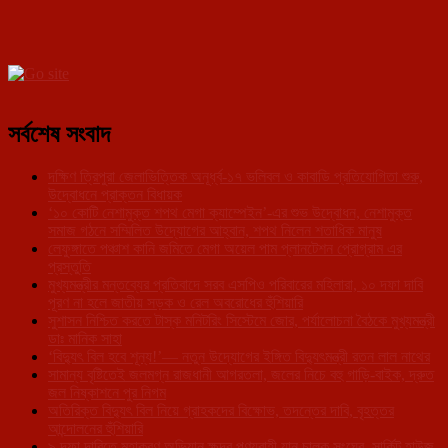
সর্বশেষ সংবাদ
দক্ষিণ ত্রিপুরা জেলাভিত্তিক অনূর্ধ্ব-১৭ ভলিবল ও কাবাডি প্রতিযোগিতা শুরু,
উদ্বোধনে প্রাক্তন বিধায়ক
‘১০ কোটি নেশামুক্ত শপথ মেগা ক্যাম্পেইন’-এর শুভ উদ্বোধন, নেশামুক্ত
সমাজ গঠনে সম্মিলিত উদ্যোগের আহ্বান, শপথ নিলেন শতাধিক মানুষ
লেফুঙ্গাতে পঞ্চাশ কানি জমিতে মেগা অয়েল পাম প্লানটেশন প্রোগ্রাম এর
প্রস্তুতি
মুখ্যমন্ত্রীর মন্তব্যের প্রতিবাদে সরব এসপিও পরিবারের মহিলারা, ১০ দফা দাবি
পূরণ না হলে জাতীয় সড়ক ও রেল অবরোধের হুঁশিয়ারি
সুশাসন নিশ্চিত করতে টাস্ক মনিটরিং সিস্টেমে জোর, পর্যালোচনা বৈঠকে মুখ্যমন্ত্রী
ডাঃ মানিক সাহা
‘বিদ্যুৎ বিল হবে শূন্য!’— নতুন উদ্যোগের ইঙ্গিত বিদ্যুৎমন্ত্রী রতন লাল নাথের
সামান্য বৃষ্টিতেই জলমগ্ন রাজধানী আগরতলা, জলের নিচে বহু গাড়ি-বাইক, দ্রুত
জল নিষ্কাশনে পুর নিগম
অতিরিক্ত বিদ্যুৎ বিল নিয়ে গ্রাহকদের বিক্ষোভ, তদন্তের দাবি, বৃহত্তর
আন্দোলনের হুঁশিয়ারি
৯ দফা দাবিতে মহাকরণ অভিযান ক্ষুদ্র পণ্যবাহী যান চালক সংঘের, সার্কিট হাউজ