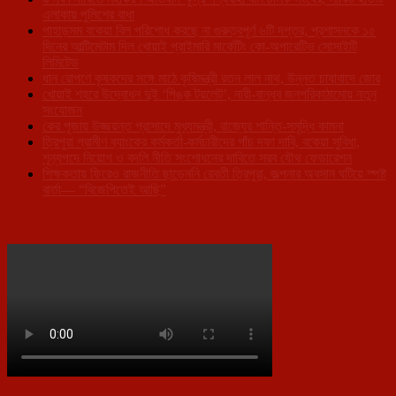
এলাকায় পুলিশের বাধা
পাহাড়সম বকেয়া বিল পরিশোধ করছে না গুরুত্বপূর্ণ ৬টি দপ্তর, প্রশাসনকে ১৫
দিনের আল্টিমেটাম দিল খোয়াই প্রাইমারি মার্কেটিং কো-অপারেটিভ সোসাইটি
লিমিটেড
ধান রোপণে কৃষকদের সঙ্গে মাঠে কৃষিমন্ত্রী রতন লাল নাথ, উন্নত চাষাবাদে জোর
খোয়াই শহরে উদ্বোধন দুই ‘পিঙ্ক টয়লেট’, নারী-বান্ধব জনপরিকাঠামোয় নতুন
সংযোজন
কের পূজায় উজ্জয়ন্ত প্রাসাদে মুখ্যমন্ত্রী, রাজ্যের শান্তি-সমৃদ্ধি কামনা
ত্রিপুরা গ্রামীণ ব্যাংকের কর্মকর্তা-কর্মচারীদের পাঁচ দফা দাবি, বকেয়া সুবিধা,
শূন্যপদে নিয়োগ ও বদলি নীতি সংশোধনের দাবিতে সরব যৌথ ফেডারেশন
শিক্ষকতায় ফিরেও রাজনীতি ছাড়েননি রেবতী ত্রিপুরা, জল্পনার অবসান ঘটিয়ে স্পষ্ট
বার্তা— “বিজেপিতেই আছি”