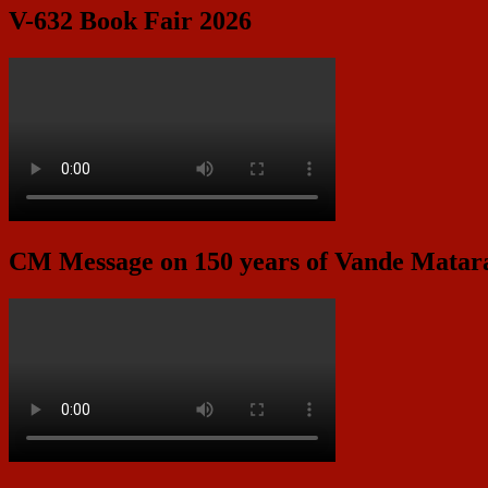
V-632 Book Fair 2026
CM Message on 150 years of Vande Mata