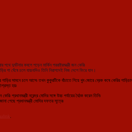
ে দুর্ঘটনার কবলে পড়েন মার্কিন পররাষ্ট্রমন্ত্রী জন কেরি৷
াড়ির গা ঘেঁষে চলে যায়৷যদিও তিনি নিরাপদেই নিজ দেশে ফিরে যান।
ার গাড়ির সামনে চলে আসে৷ তখন কুকুরটিকে বাঁচাতে গিয়ে খুব জোরে ব্রেক কষে কেরির গাড়িচ
িগ্রস্ত হয়৷
৷ প্রধানমন্ত্রী নরেন্দ্র মোদির সঙ্গে উচ্চ পর্যায়ের বৈঠক করেন তিনি৷
ানা গেছে প্রধানমন্ত্রী মোদির দফতর সূত্রে৷
alink
.