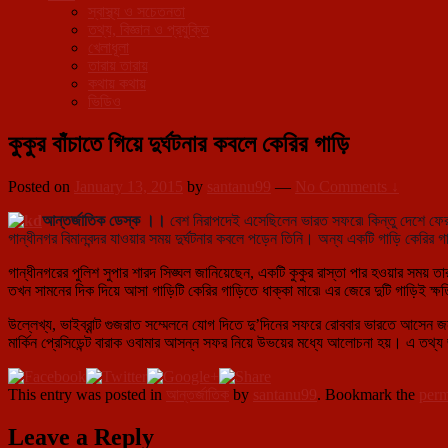
স্বাস্থ্য ও সচেতনতা
তথ্য, বিজ্ঞান ও প্রযুক্তি
খেলাধূলা
তারায় তারায়
কথায় কথায়
ভিডিও
কুকুর বাঁচাতে গিয়ে দুর্ঘটনার কবলে কেরির গাড়ি
Posted on
January 13, 2015
by
santanu99
—
No Comments ↓
আন্তর্জাতিক ডেস্ক ।।
বেশ নিরাপদেই এসেছিলেন ভারত সফরে৷ কিন্তু দেশে ফেরার পথ
গান্ধীনগর বিমানবন্দর যাওয়ার সময় দুর্ঘটনার কবলে পড়েন তিনি।
অন্য একটি গাড়ি কেরির গ
গান্ধীনগরের পুলিশ সুপার শারদ সিঙ্ঘল জানিয়েছেন, একটি কুকুর রাস্তা পার হওয়ার সময় ত
তখন সামনের দিক দিয়ে আসা গাড়িটি কেরির গাড়িতে ধাক্কা মারে৷ এর জেরে দুটি গাড়িই ক্ষত
উল্লেখ্য, ভাইব্রান্ট গুজরাত সম্মেলনে যোগ দিতে দু’দিনের সফরে রোববার ভারতে আসেন জন কেরি
মার্কিন প্রেসিডেন্ট বারাক ওবামার আসন্ন সফর নিয়ে উভয়ের মধ্যে আলোচনা হয়। এ তথ্য জ
This entry was posted in
আন্তর্জাতিক
by
santanu99
. Bookmark the
perm
Leave a Reply