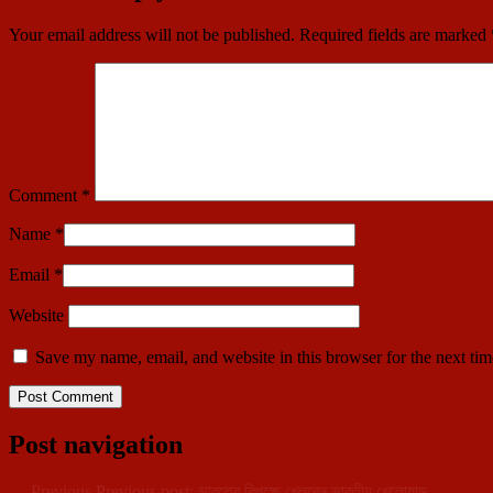
Your email address will not be published.
Required fields are marked
Comment
*
Name
*
Email
*
Website
Save my name, email, and website in this browser for the next ti
Post navigation
←
Previous
Previous post:
ভারতের বিপক্ষে খেলবেন ভারতীয় খেলোয়াড়