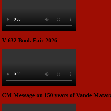
V-632 Book Fair 2026
CM Message on 150 years of Vande Mata