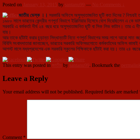
Posted on
January 13, 2015
by
santanu99
—
No Comments ↓
জাতীয় ডেস্ক ।।
সরকারি অফিসে অসুস্থতাজনিত ছুটি কত দিনের ? নিশ্চয়ই 
১৯৮০ সালে ভারতে
র কেন্দ্রীয় গণপূর্ত বিভাগে ইঞ্জিনিয়ার হিসেবে যোগ দিয়েছিলেন 
সরকারি এ কর্মকর্তা দীর্ঘ ২৪ বছর ধরে অসুস্থতাজনিত ছুটি বা সিক লিভ কাটান। তার এ দী
যায়।
আর তাকে ছাঁটাই করার চুড়ান্ত সিদ্ধান্তটি নিতে গণপূর্ত বিভাগের সময় লাগে আরো সাত বছর
বিবিসি সংবাদদাতারা জানাচ্ছেন, ভারতের সরকারি অফিসগুলোতে কর্মকর্তাদের অফিস কামাই 
আগস্ট মাসে মধ্যপ্রদেশের এক সরকারি স্কুলের শিক্ষিকাকে ছাঁটাই করা হয়। তার ২৪ বছ
This entry was posted in
জাতীয়
by
santanu99
. Bookmark the
permalin
Leave a Reply
Your email address will not be published.
Required fields are marked
Comment
*