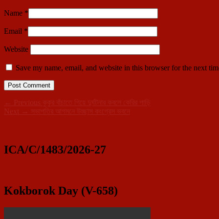
Name
*
Email
*
Website
Save my name, email, and website in this browser for the next ti
Post
Previous
←
Previous
কুকুর বাঁচাতে গিয়ে দুর্ঘটনার কবলে কেরির গাড়ি
Next
post:
Next
→
সভাপতির আগমনে উচ্ছাস কংগ্রেস ভবনে
navigation
Primary
post:
Sidebar
Widget
ICA/C/1483/2026-27
Area
Kokborok Day (V-658)