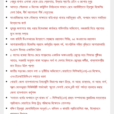
খেজুর বাগান এলাকা থেকে চোর গ্রেফতার, উদ্ধার স্বর্ণের চেইন ও রুপোর নূপুর
আসন্ন পৌরসভা ও ভিলেজ কাউন্সিল নির্বাচনকে সামনে রেখে নয়াদিল্লিতে ত্রিপুরা বিজেপির
মেগা বৈঠক, দীর্ঘ আলোচনা শীর্ষ নেতৃত্বের
সাংবাদিকদের সঙ্গে সৌজন্য সাক্ষাতে বাইখোড়া থানার নবনিযুক্ত ওসি, অপরাধ দমনে সমন্বিত
উদ্যোগের বার্তা
ডুম্বুর জলাশয়ে মাছ ধরার নিষেধাজ্ঞা কার্যকরে গাফিলতির অভিযোগ, নজরদারি নিয়ে প্রশ্নের
মুখে মৎস্য দপ্তর
নবম বাহিনী টিএসআরের উদ্যোগে স্বেচ্ছায় রক্তদান শিবির, ৬৫ জওয়ানের রক্তদান
আশারামবাড়িতে বিজেপির প্রয়াস কর্মসূচির প্রথম পর্ব, সাংগঠনিক শক্তি বৃদ্ধিতে আশারামবাড়ি
মণ্ডলে দিনভর একাধিক বৈঠক
৫ মাসের বকেয়া বিলের জেরে সাব্রুমের একাধিক অঙ্গনওয়াড়ি কেন্দ্রে বন্ধ শিশুদের পুষ্টিকর
আহার, সরকারি অনুদান থাকা সত্ত্বেও অর্থ না মেলায় বিপাকে কেন্দ্রের কর্মীরা, খাদ্যসামগ্রীর
মান নিয়েও উঠল প্রশ্ন
জাতীয় সড়কের বেহাল দশা ও দুর্নীতির অভিযোগে খোয়াইতে সিপিআই(এম)-এর বিক্ষোভ,
এনএইচআইডিসিএল দপ্তরে ধরনা
খোয়াই জেলা হাসপাতালের ইমার্জেন্সি বিভাগের করুণ চিত্র, না আছে ডাক্তার, না আছে নার্স,
স্বল্প বেতনভূক্ত সিকিউরিটি গার্ডদেরই ‘জুতো সেলাই থেকে চন্ডী পাঠ’ পর্যন্ত ব্যবহার করছে
জেলা হাসপাতাল কর্তৃপক্ষ
‘সনাতন ধর্মের অপমানে চুপ থাকব না’ – সিপিআই(এম) রাজ্য সম্পাদকের কুরুচিকর মন্তব্যের
প্রতিবাদে খোয়াইয়ে বিশ্ব হিন্দু পরিষদের বিক্ষোভে তোলপাড়
দক্ষিণ ত্রিপুরা জেলাভিত্তিক অনূর্ধ্ব-১৭ ভলিবল ও কাবাডি প্রতিযোগিতা শুরু, উদ্বোধনে
প্রাক্তন বিধায়ক