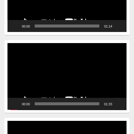
00:00
01:14
Video
Player
00:00
01:33
Video
Player