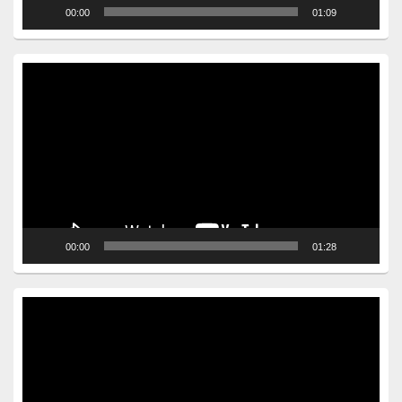
00:00
01:09
Video
Player
00:00
01:28
Video
Player