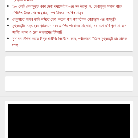
‘১০ কোটি নেশামুক্ত শপথ মেগা ক্যাম্পেইন’-এর শুভ উদ্বোধন, নেশামুক্ত সমাজ গঠনে
সম্মিলিত উদ্যোগের আহ্বান, শপথ নিলেন শতাধিক মানুষ
লেফুঙ্গাতে পঞ্চাশ কানি জমিতে মেগা অয়েল পাম প্লানটেশন প্রোগ্রাম এর প্রস্তুতি
মুখ্যমন্ত্রীর মন্তব্যের প্রতিবাদে সরব এসপিও পরিবারের মহিলারা, ১০ দফা দাবি পূরণ না হলে
জাতীয় সড়ক ও রেল অবরোধের হুঁশিয়ারি
সুশাসন নিশ্চিত করতে টাস্ক মনিটরিং সিস্টেমে জোর, পর্যালোচনা বৈঠকে মুখ্যমন্ত্রী ডাঃ মানিক
সাহা
Video
Player