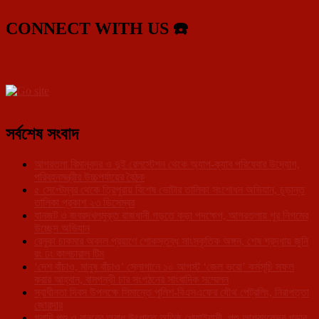
CONNECT WITH US ☎️
সর্বশেষ সংবাদ
আগরতলা বিমানবন্দর ও দুই রেলস্টেশন থেকে অ্যাপ-ক্যাব পরিষেবার উদ্যোগ,
পরিবহনমন্ত্রীর উচ্চপর্যায়ের বৈঠক
৫ সেপ্টেম্বর থেকে ত্রিপুরায় বিশেষ ভোটার তালিকা সংশোধন অভিযান, চূড়ান্ত
তালিকা প্রকাশ ২৩ ডিসেম্বর
যানজট ও জবরদখলমুক্ত রাজধানী গড়তে কড়া পদক্ষেপ, আগরতলায় পুর নিগমের
উচ্ছেদ অভিযান
রেনুকা চাকমার অকাল প্রয়াণে শোকস্তব্ধ সাংস্কৃতিক অঙ্গন, শেষ শ্রদ্ধায় জুনি
রং ঢং কালচারাল টিম
‘দেশ বাঁচাও, মানুষ বাঁচাও’ স্লোগানে ১০ আগস্ট ‘জেল ভরো’ কর্মসূচি সফল
করার আহ্বান, বামপন্থী চার সংগঠনের সাংবাদিক সম্মেলন
স্বাধীনতা দিবস উপলক্ষে সিমান্তে পুলিশ-বিএসএফের যৌথ পেট্রলিং, নিরাপত্তা
জোরদার
গবাদি পশু ও বানরের অবাধ উৎপাতে অতিষ্ঠ খোয়াইবাসী, পশু আশ্রয়কেন্দ্র গড়ার