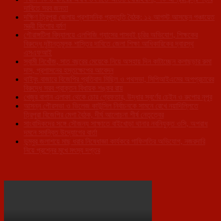
দাবিতে সরব জনতা
দক্ষিণ ত্রিপুরা জেলায় প্রশাসনিক প্রস্তুতি বৈঠক: ১২ আগস্ট আসছেন পঞ্চায়েত
মন্ত্রী কিশোর বর্মণ
গৌরাঙ্গটিলা বিদ্যালয়ে এলপিজি গ্যাসের পাসবই চুরির অভিযোগ, শিক্ষকের
বিরুদ্ধে দৃষ্টান্তমূলক শাস্তির দাবিতে জেলা শিক্ষা আধিকারিকের দ্বারস্থ
এসএফআই
স্বামী নিখোঁজ, সাত বছরের মেয়েকে নিয়ে অসহায় দিন কাটাচ্ছেন কলাছড়ার রুমা
দাস, প্রশাসনের হস্তক্ষেপের আবেদন
থাইবুং বাজারে বিজেপির প্রতিবাদ মিছিল ও পথসভা, সিপিআইএমের অপপ্রচারের
বিরুদ্ধে সরব প্রাক্তন বিধায়ক শঙ্কর রায়
খেজুর বাগান এলাকা থেকে চোর গ্রেফতার, উদ্ধার স্বর্ণের চেইন ও রুপোর নূপুর
আসন্ন পৌরসভা ও ভিলেজ কাউন্সিল নির্বাচনকে সামনে রেখে নয়াদিল্লিতে
ত্রিপুরা বিজেপির মেগা বৈঠক, দীর্ঘ আলোচনা শীর্ষ নেতৃত্বের
সাংবাদিকদের সঙ্গে সৌজন্য সাক্ষাতে বাইখোড়া থানার নবনিযুক্ত ওসি, অপরাধ
দমনে সমন্বিত উদ্যোগের বার্তা
ডুম্বুর জলাশয়ে মাছ ধরার নিষেধাজ্ঞা কার্যকরে গাফিলতির অভিযোগ, নজরদারি
নিয়ে প্রশ্নের মুখে মৎস্য দপ্তর