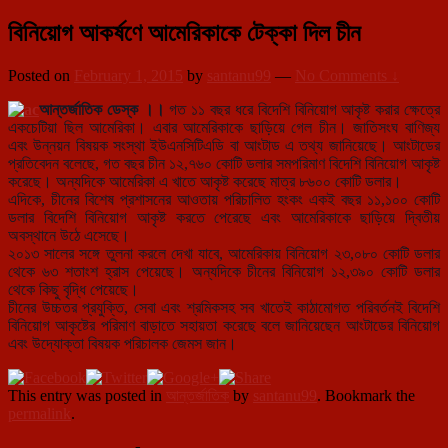
বিনিয়োগ আকর্ষণে আমেরিকাকে টেক্কা দিল চীন
Posted on
February 1, 2015
by
santanu99
—
No Comments ↓
আন্তর্জাতিক ডেস্ক ।।
গত ১১ বছর ধরে বিদেশি বিনিয়োগ আকৃষ্ট করার ক্ষেত্রে
একচেটিয়া ছিল আমেরিকা। এবার আমেরিকাকে ছাড়িয়ে গেল চীন। জাতিসংঘ বাণিজ্য
এবং উন্নয়ন বিষয়ক সংস্থা ইউএনসিটিএডি বা আংটাড এ তথ্য
জানিয়েছে। আংটাডের
প্রতিবেদন বলেছে, গত বছর চীন ১২,৭৬০ কোটি ডলার সমপরিমাণ বিদেশি বিনিয়োগ আকৃষ্ট
করেছে। অন্যদিকে আমেরিকা এ খাতে আকৃষ্ট করেছে মাত্র ৮৬০০ কোটি ডলার।
এদিকে, চীনের বিশেষ প্রশাসনের আওতায় পরিচালিত হংকং একই বছর ১১,১০০ কোটি
ডলার বিদেশি বিনিয়োগ আকৃষ্ট করতে পেরেছে এবং আমেরিকাকে ছাড়িয়ে দ্বিতীয়
অবস্থানে উঠে এসেছে।
২০১৩ সালের সঙ্গে তুলনা করলে দেখা যাবে, আমেরিকায় বিনিয়োগ ২৩,০৮০ কোটি ডলার
থেকে ৬৩ শতাংশ হ্রাস পেয়েছে। অন্যদিকে চীনের বিনিয়োগ ১২,৩৯০ কোটি ডলার
থেকে কিছু বৃদ্ধি পেয়েছে।
চীনের উচ্চতর প্রযুক্তি, সেবা এবং শ্রমিকসহ সব খাতেই কাঠামোগত পরিবর্তনই বিদেশি
বিনিয়োগ আকৃষ্টের পরিমাণ বাড়াতে সহায়তা করেছে বলে জানিয়েছেন আংটাডের বিনিয়োগ
এবং উদ্যোক্তা বিষয়ক পরিচালক জেমস জান।
This entry was posted in
আন্তর্জাতিক
by
santanu99
. Bookmark the
permalink
.