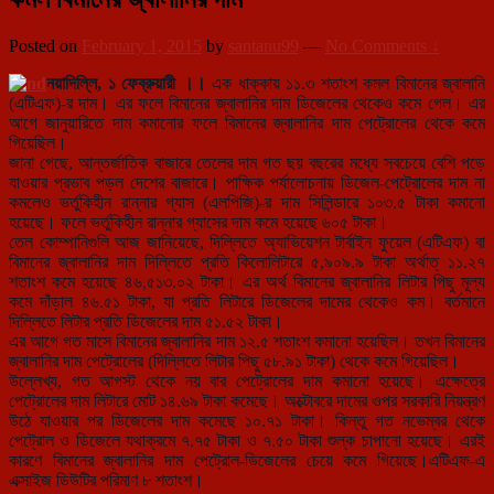
Posted on
February 1, 2015
by
santanu99
—
No Comments ↓
নয়াদিল্লি, ১ ফেব্রুয়ারী ।।
এক ধাক্কায় ১১.৩ শতাংশ কমল বিমানের জ্বালানি
(এটিএফ)-র দাম। এর ফলে বিমানের জ্বালানির দাম ডিজেলের থেকেও কমে গেল। এর
আগে জানুয়ারিতে দাম ক
মানোর ফলে বিমানের জ্বালানির দাম পেট্রোলের থেকে কমে
গিয়েছিল।
জানা গেছে, আন্তর্জাতিক বাজারে তেলের দাম গত ছয় বছরের মধ্যে সবচেয়ে বেশি পড়ে
যাওয়ার প্রভাব পড়ল দেশের বাজারে। পাক্ষিক পর্যালোচনায় ডিজেল-পেট্রোলের দাম না
কমলেও ভর্তুকিহীন রান্নার গ্যাস (এলপিজি)-র দাম সিলিন্ডারে ১০৩.৫ টাকা কমানো
হয়েছে। ফলে ভর্তুকিহীন রান্নার গ্যাসের দাম কমে হয়েছে ৬০৫ টাকা।
তেল কোম্পানিগুলি আজ জানিয়েছে, দিল্লিতে অ্যাভিয়েশন টার্বাইন ফুয়েল (এটিএফ) বা
বিমানের জ্বালানির দাম দিল্লিতে প্রতি কিলোলিটারে ৫,৯০৯.৯ টাকা অর্থাত্ ১১.২৭
শতাংশ কমে হয়েছে ৪৬,৫১৩.০২ টাকা। এর অর্থ বিমানের জ্বালানির লিটার পিছু মূল্য
কমে দাঁড়াল ৪৬.৫১ টাকা, যা প্রতি লিটারে ডিজেলের দামের থেকেও কম। বর্তমানে
দিল্লিতে লিটার প্রতি ডিজেলের দাম ৫১.৫২ টাকা।
এর আগে গত মাসে বিমানের জ্বালানির দাম ১২.৫ শতাংশ কমানো হয়েছিল। তখন বিমানের
জ্বালানির দাম পেট্রোলের (দিল্লিতে লিটার পিছু ৫৮.৯১ টাকা) থেকে কমে গিয়েছিল।
উল্লেখ্য, গত আগস্ট থেকে নয় বার পেট্রোলের দাম কমানো হয়েছে। এক্ষেত্রে
পেট্রোলের দাম লিটারে মোট ১৪.৬৯ টাকা কমেছে। অক্টোবরে দামের ওপর সরকারি নিয়ন্ত্রণ
উঠে যাওয়ার পর ডিজেলের দাম কমেছে ১০.৭১ টাকা। কিন্তু গত নভেম্বর থেকে
পেট্রোল ও ডিজেলে যথাক্রমে ৭.৭৫ টাকা ও ৭.৫০ টাকা শুল্ক চাপানো হয়েছে। এরই
কারণে বিমানের জ্বালানির দাম পেট্রোল-ডিজেলের চেয়ে কমে গিয়েছে।এটিএফ-এ
এক্সাইজ ডিউটির পরিমাণ ৮ শতাংশ।