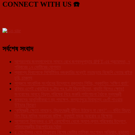
CONNECT WITH US ☎️
সর্বশেষ সংবাদ
আগরতলার জনসমাবেশকে সামনে রেখে জগবন্ধুপাড়ায় IPFT-এর প্রচারসভা, ৭
পরিবারের ১৭ ভোটারের যোগদান
প্রকাশ্য দিবালোকে সিসিটিভির নজরদারির মধ্যেই গন্ডাছড়ায় বিজেপি নেতার বাইক
চুরি, চাঞ্চল্য
সাব্রুমে সাংবাদিক সংগঠনের উদ্যোগে রক্তদান শিবির, প্রকাশিত ‘দক্ষিণ বার্তা’
রবিবার এলেই খোয়াইয়ে ঘণ্টার পর ঘণ্টা বিদ্যুৎহীনতা, বাড়তি বিলেও ক্ষোভ!
জনরোষের আবহে বিদ্যুৎ পরিষেবা নিয়ে জরুরি পর্যালোচনা বৈঠকে মুখ্যমন্ত্রী
কৃষকদের আধুনিকীকরণে বড় পদক্ষেপ, কল্যাণপুরে বিনামূল্যে ৩৮টি পাওয়ার
উইডার বিতরণ
‘কৃষিমন্ত্রী ক্ষেতে নামছেন, বিদ্যুৎমন্ত্রী খুঁটিতে উঠছেন না কেন?’— বর্ধিত বিদ্যুৎ
বিল নিয়ে মানিক সরকারের কটাক্ষ, মনুঘাটে সড়ক অবরোধ ও বিক্ষোভ
আগরতলা বিমানবন্দর ও দুই রেলস্টেশন থেকে অ্যাপ-ক্যাব পরিষেবার উদ্যোগ,
পরিবহনমন্ত্রীর উচ্চপর্যায়ের বৈঠক
৫ সেপ্টেম্বর থেকে ত্রিপুরায় বিশেষ ভোটার তালিকা সংশোধন অভিযান, চূড়ান্ত