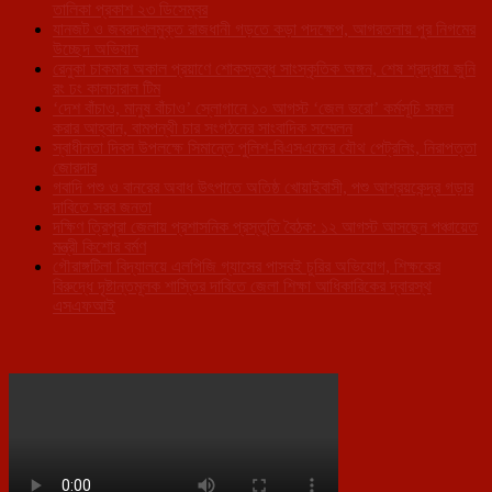
তালিকা প্রকাশ ২৩ ডিসেম্বর
যানজট ও জবরদখলমুক্ত রাজধানী গড়তে কড়া পদক্ষেপ, আগরতলায় পুর নিগমের
উচ্ছেদ অভিযান
রেনুকা চাকমার অকাল প্রয়াণে শোকস্তব্ধ সাংস্কৃতিক অঙ্গন, শেষ শ্রদ্ধায় জুনি
রং ঢং কালচারাল টিম
‘দেশ বাঁচাও, মানুষ বাঁচাও’ স্লোগানে ১০ আগস্ট ‘জেল ভরো’ কর্মসূচি সফল
করার আহ্বান, বামপন্থী চার সংগঠনের সাংবাদিক সম্মেলন
স্বাধীনতা দিবস উপলক্ষে সিমান্তে পুলিশ-বিএসএফের যৌথ পেট্রলিং, নিরাপত্তা
জোরদার
গবাদি পশু ও বানরের অবাধ উৎপাতে অতিষ্ঠ খোয়াইবাসী, পশু আশ্রয়কেন্দ্র গড়ার
দাবিতে সরব জনতা
দক্ষিণ ত্রিপুরা জেলায় প্রশাসনিক প্রস্তুতি বৈঠক: ১২ আগস্ট আসছেন পঞ্চায়েত
মন্ত্রী কিশোর বর্মণ
গৌরাঙ্গটিলা বিদ্যালয়ে এলপিজি গ্যাসের পাসবই চুরির অভিযোগ, শিক্ষকের
বিরুদ্ধে দৃষ্টান্তমূলক শাস্তির দাবিতে জেলা শিক্ষা আধিকারিকের দ্বারস্থ
এসএফআই