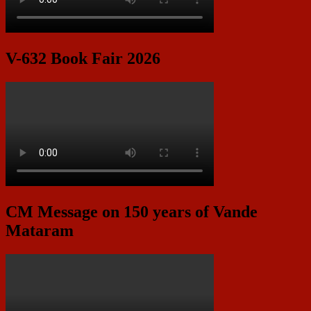
V-632 Book Fair 2026
CM Message on 150 years of Vande
Mataram