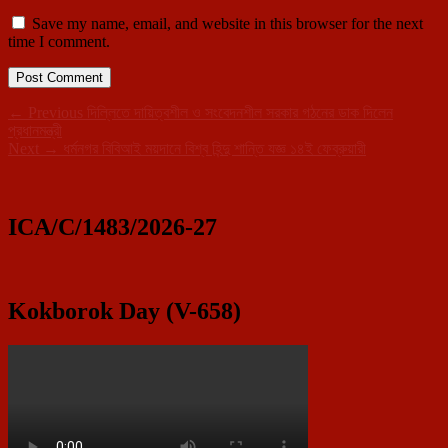
Save my name, email, and website in this browser for the next
time I comment.
Post
Previous
←
Previous
দিল্লিতে দায়িত্বশীল ও সংবেদনশীল সরকার গঠনের ডাক দিলেন
post:
প্রধানমন্ত্রী
navigation
Next
Next
→
ধর্মনগর বিবিআই ময়দানে বিশ্ব হিন্দু শান্তি যজ্ঞ ১৪ই ফেব্রুয়ারী
Primary
post:
Sidebar
Widget
ICA/C/1483/2026-27
Area
Kokborok Day (V-658)