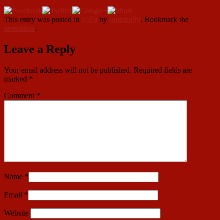
This entry was posted in
জাতীয়
by
santanu99
. Bookmark the
permalink
.
Leave a Reply
Your email address will not be published.
Required fields are
marked
*
Comment
*
Name
*
Email
*
Website