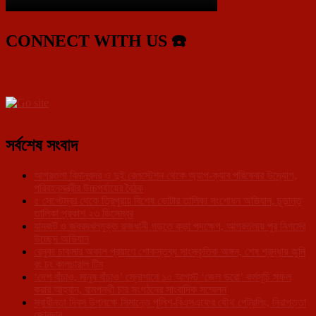
CONNECT WITH US ☎️
সর্বশেষ সংবাদ
আগরতলা বিমানবন্দর ও দুই রেলস্টেশন থেকে অ্যাপ-ক্যাব পরিষেবার উদ্যোগ,
পরিবহনমন্ত্রীর উচ্চপর্যায়ের বৈঠক
৫ সেপ্টেম্বর থেকে ত্রিপুরায় বিশেষ ভোটার তালিকা সংশোধন অভিযান, চূড়ান্ত
তালিকা প্রকাশ ২৩ ডিসেম্বর
যানজট ও জবরদখলমুক্ত রাজধানী গড়তে কড়া পদক্ষেপ, আগরতলায় পুর নিগমের
উচ্ছেদ অভিযান
রেনুকা চাকমার অকাল প্রয়াণে শোকস্তব্ধ সাংস্কৃতিক অঙ্গন, শেষ শ্রদ্ধায় জুনি
রং ঢং কালচারাল টিম
‘দেশ বাঁচাও, মানুষ বাঁচাও’ স্লোগানে ১০ আগস্ট ‘জেল ভরো’ কর্মসূচি সফল
করার আহ্বান, বামপন্থী চার সংগঠনের সাংবাদিক সম্মেলন
স্বাধীনতা দিবস উপলক্ষে সিমান্তে পুলিশ-বিএসএফের যৌথ পেট্রলিং, নিরাপত্তা
জোরদার