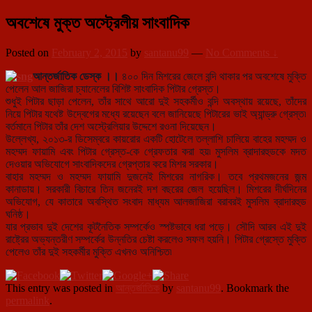
অবশেষে মুক্ত অস্ট্রেলীয় সাংবাদিক
Posted on
February 2, 2015
by
santanu99
—
No Comments ↓
আন্তর্জাতিক ডেস্ক ।।
৪০০ দিন মিশরের জেলে বন্দি থাকার পর অবশেষে মুক্তি
পেলেন আল জাজিরা চ্যানেলের বিশিষ্ট সাংবাদিক পিটার গ্রেস্ত।
শুধুই পিটার ছাড়া পেলেন, তাঁর সাথে আরো দুই সহকর্মীও বন্দি অবস্থায় রয়েছে
, তাঁদের
নিয়ে পিটার যথেষ্ট উদ্বেগের মধ্যে রয়েছেন বলে জানিয়েছে পিটারের ভাই অ্যান্ড্রু গ্রেস্ত৷
বর্তমানে পিটার তাঁর দেশ অস্ট্রেলিয়ার উদ্দেশে রওনা দিয়েছেন।
উল্লেখ্য, ২০১৩-র ডিসেম্বরে কায়রোর একটি হোটেলে তল্লাশি চালিয়ে বাহের মহম্মদ ও
মহম্মদ ফায়ামি এবং পিটার গ্রেস্ত-কে গ্রেফতার করা হয়৷ মুসলিম ব্রাদারহুডকে মদত
দেওয়ার অভিযোগে সাংবাদিকদের গ্রেপ্তার করে মিশর সরকার।
বাহার মহম্মদ ও মহম্মদ ফায়ামি দুজনেই মিশরের নাগরিক। তবে প্রথমজনের জন্ম
কানাডায়। সরকারী বিচারে তিন জনেরই দশ বছরের জেল হয়েছিল। মিশরের দীর্ঘদিনের
অভিযোগ, যে কাতারে অবস্থিত সংবাদ মাধ্যম আলজাজিরা বরাবরই মুসলিম ব্রাদারহুড
ঘনিষ্ঠ।
যার প্রভাব দুই দেশের কূটনৈতিক সম্পর্কেও স্পষ্টভাবে ধরা পড়ে। সৌদি আরব এই দুই
রাষ্ট্রের অভ্যন্তরীণ সম্পর্কের উন্নতির চেষ্টা করলেও সফল হয়নি। পিটার গ্রেস্তে মুক্তি
পেলেও তাঁর দুই সহকর্মীর মুক্তি এখনও অনিশ্চিত৷
This entry was posted in
আন্তর্জাতিক
by
santanu99
. Bookmark the
permalink
.