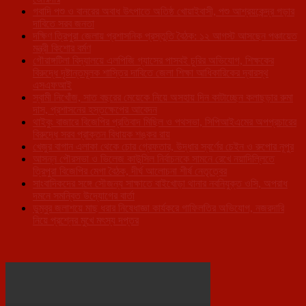
গবাদি পশু ও বানরের অবাধ উৎপাতে অতিষ্ঠ খোয়াইবাসী, পশু আশ্রয়কেন্দ্র গড়ার
দাবিতে সরব জনতা
দক্ষিণ ত্রিপুরা জেলায় প্রশাসনিক প্রস্তুতি বৈঠক: ১২ আগস্ট আসছেন পঞ্চায়েত
মন্ত্রী কিশোর বর্মণ
গৌরাঙ্গটিলা বিদ্যালয়ে এলপিজি গ্যাসের পাসবই চুরির অভিযোগ, শিক্ষকের
বিরুদ্ধে দৃষ্টান্তমূলক শাস্তির দাবিতে জেলা শিক্ষা আধিকারিকের দ্বারস্থ
এসএফআই
স্বামী নিখোঁজ, সাত বছরের মেয়েকে নিয়ে অসহায় দিন কাটাচ্ছেন কলাছড়ার রুমা
দাস, প্রশাসনের হস্তক্ষেপের আবেদন
থাইবুং বাজারে বিজেপির প্রতিবাদ মিছিল ও পথসভা, সিপিআইএমের অপপ্রচারের
বিরুদ্ধে সরব প্রাক্তন বিধায়ক শঙ্কর রায়
খেজুর বাগান এলাকা থেকে চোর গ্রেফতার, উদ্ধার স্বর্ণের চেইন ও রুপোর নূপুর
আসন্ন পৌরসভা ও ভিলেজ কাউন্সিল নির্বাচনকে সামনে রেখে নয়াদিল্লিতে
ত্রিপুরা বিজেপির মেগা বৈঠক, দীর্ঘ আলোচনা শীর্ষ নেতৃত্বের
সাংবাদিকদের সঙ্গে সৌজন্য সাক্ষাতে বাইখোড়া থানার নবনিযুক্ত ওসি, অপরাধ
দমনে সমন্বিত উদ্যোগের বার্তা
ডুম্বুর জলাশয়ে মাছ ধরার নিষেধাজ্ঞা কার্যকরে গাফিলতির অভিযোগ, নজরদারি
নিয়ে প্রশ্নের মুখে মৎস্য দপ্তর