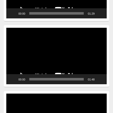
00:00
01:29
Video
Player
00:00
01:48
Video
Player