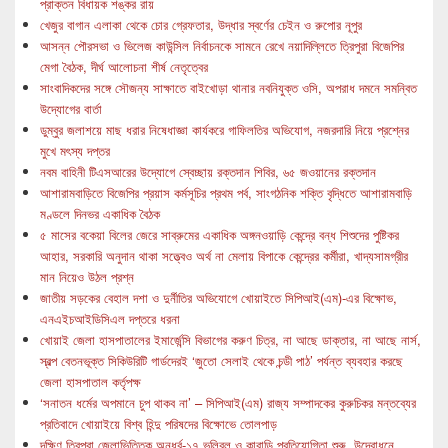
প্রাক্তন বিধায়ক শঙ্কর রায়
খেজুর বাগান এলাকা থেকে চোর গ্রেফতার, উদ্ধার স্বর্ণের চেইন ও রুপোর নূপুর
আসন্ন পৌরসভা ও ভিলেজ কাউন্সিল নির্বাচনকে সামনে রেখে নয়াদিল্লিতে ত্রিপুরা বিজেপির
মেগা বৈঠক, দীর্ঘ আলোচনা শীর্ষ নেতৃত্বের
সাংবাদিকদের সঙ্গে সৌজন্য সাক্ষাতে বাইখোড়া থানার নবনিযুক্ত ওসি, অপরাধ দমনে সমন্বিত
উদ্যোগের বার্তা
ডুম্বুর জলাশয়ে মাছ ধরার নিষেধাজ্ঞা কার্যকরে গাফিলতির অভিযোগ, নজরদারি নিয়ে প্রশ্নের
মুখে মৎস্য দপ্তর
নবম বাহিনী টিএসআরের উদ্যোগে স্বেচ্ছায় রক্তদান শিবির, ৬৫ জওয়ানের রক্তদান
আশারামবাড়িতে বিজেপির প্রয়াস কর্মসূচির প্রথম পর্ব, সাংগঠনিক শক্তি বৃদ্ধিতে আশারামবাড়ি
মণ্ডলে দিনভর একাধিক বৈঠক
৫ মাসের বকেয়া বিলের জেরে সাব্রুমের একাধিক অঙ্গনওয়াড়ি কেন্দ্রে বন্ধ শিশুদের পুষ্টিকর
আহার, সরকারি অনুদান থাকা সত্ত্বেও অর্থ না মেলায় বিপাকে কেন্দ্রের কর্মীরা, খাদ্যসামগ্রীর
মান নিয়েও উঠল প্রশ্ন
জাতীয় সড়কের বেহাল দশা ও দুর্নীতির অভিযোগে খোয়াইতে সিপিআই(এম)-এর বিক্ষোভ,
এনএইচআইডিসিএল দপ্তরে ধরনা
খোয়াই জেলা হাসপাতালের ইমার্জেন্সি বিভাগের করুণ চিত্র, না আছে ডাক্তার, না আছে নার্স,
স্বল্প বেতনভূক্ত সিকিউরিটি গার্ডদেরই ‘জুতো সেলাই থেকে চন্ডী পাঠ’ পর্যন্ত ব্যবহার করছে
জেলা হাসপাতাল কর্তৃপক্ষ
‘সনাতন ধর্মের অপমানে চুপ থাকব না’ – সিপিআই(এম) রাজ্য সম্পাদকের কুরুচিকর মন্তব্যের
প্রতিবাদে খোয়াইয়ে বিশ্ব হিন্দু পরিষদের বিক্ষোভে তোলপাড়
দক্ষিণ ত্রিপুরা জেলাভিত্তিক অনূর্ধ্ব-১৭ ভলিবল ও কাবাডি প্রতিযোগিতা শুরু, উদ্বোধনে