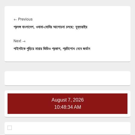
Post
navigation
Previous
←
Previous
প্রসঙ্গ বাংলাদেশ, ওবামা-মোদির আলোচনা চলছে: যুক্তরাষ্ট্র
post:
Next
Next
→
পাইলটকে পুড়িয়ে মারার ভিডিও প্রকাশ, প্রতিশোধ নেবে জর্ডান
post:
Primary
Sidebar
Widget
Area
August 7, 2026
10:48:35 AM