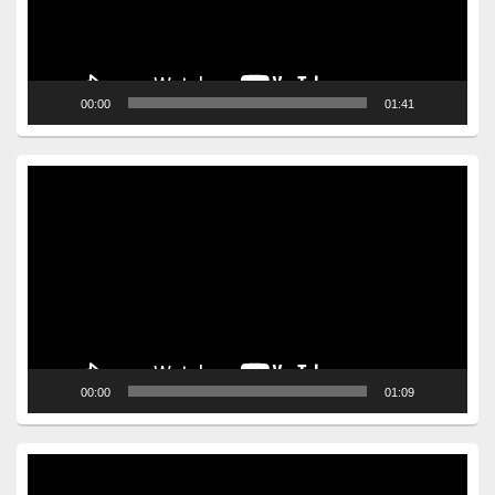
00:00
01:41
Video
Player
00:00
01:09
Video
Player