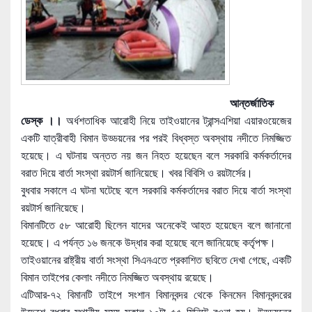
আন্তর্জাতিক
ডেস্ক ।।
অর্ধশতাধিক আরোহী নিয়ে তাইওয়ানের ট্রান্সএশিয়া এয়ারওয়েজের
একটি যাত্রীবাহী বিমান উড্ডয়নের পর পরই বিধ্বস্ত অবস্থায় নদীতে নিমজ্জিত
হয়েছে। এ ঘটনায় অন্তত নয় জন নিহত হয়েছেন বলে সরকারি কর্
মকর্তাদের
বরাত দিয়ে বার্তা সংস্থা রয়টার্স জানিয়েছে। খবর বিবিসি ও রয়টার্সের।
বুধবার সকালে এ ঘটনা ঘটেছে বলে সরকারি কর্মকর্তাদের বরাত দিয়ে বার্তা সংস্থা
রয়টার্স জানিয়েছে।
বিমানটিতে ৫৮ আরোহী ছিলেন যাদের অনেকেই আহত হয়েছেন বলে জানানো
হয়েছে। এ পর্যন্ত ১৬ জনকে উদ্ধার করা হয়েছে বলে জানিয়েছে কর্তৃপক্ষ।
তাইওয়ানের রাষ্ট্রীয় বার্তা সংস্থা সিএনএতে প্রকাশিত ছবিতে দেখা গেছে, একটি
বিমান তাইপের কেলাং নদীতে নিমজ্জিত অবস্থায় রয়েছে।
এটিআর-৭২ বিমানটি তাইপে সংশান বিমানবন্দর থেকে কিনমেন বিমানবন্দরের
উদ্দেশে বুধবার স্থানীয় সময় সকাল ১০টা ৫৫ মিনিটে রওনা হয়। উড্ডয়নের