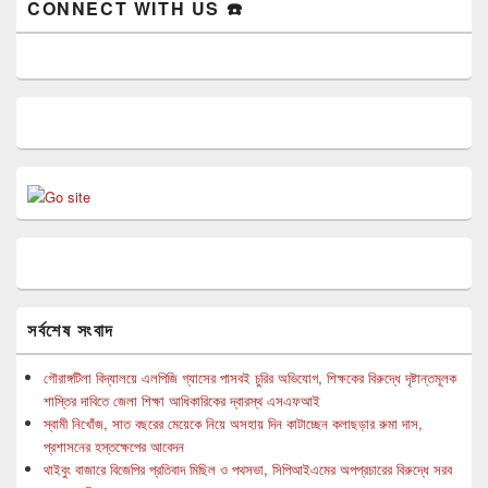
CONNECT WITH US ☎️
সর্বশেষ সংবাদ
গৌরাঙ্গটিলা বিদ্যালয়ে এলপিজি গ্যাসের পাসবই চুরির অভিযোগ, শিক্ষকের বিরুদ্ধে দৃষ্টান্তমূলক
শাস্তির দাবিতে জেলা শিক্ষা আধিকারিকের দ্বারস্থ এসএফআই
স্বামী নিখোঁজ, সাত বছরের মেয়েকে নিয়ে অসহায় দিন কাটাচ্ছেন কলাছড়ার রুমা দাস,
প্রশাসনের হস্তক্ষেপের আবেদন
থাইবুং বাজারে বিজেপির প্রতিবাদ মিছিল ও পথসভা, সিপিআইএমের অপপ্রচারের বিরুদ্ধে সরব