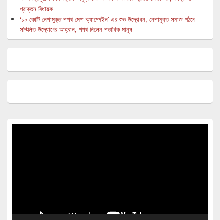
প্রাক্তন বিধায়ক
‘১০ কোটি নেশামুক্ত শপথ মেগা ক্যাম্পেইন’-এর শুভ উদ্বোধন, নেশামুক্ত সমাজ গঠনে
সম্মিলিত উদ্যোগের আহ্বান, শপথ নিলেন শতাধিক মানুষ
Video
Player