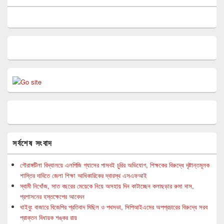
সর্বশেষ সংবাদ
গৌরাঙ্গটিলা বিদ্যালয়ে এলপিজি গ্যাসের পাসবই চুরির অভিযোগ, শিক্ষকের বিরুদ্ধে দৃষ্টান্তমূলক
শাস্তির দাবিতে জেলা শিক্ষা আধিকারিকের দ্বারস্থ এসএফআই
স্বামী নিখোঁজ, সাত বছরের মেয়েকে নিয়ে অসহায় দিন কাটাচ্ছেন কলাছড়ার রুমা দাস,
প্রশাসনের হস্তক্ষেপের আবেদন
থাইবুং বাজারে বিজেপির প্রতিবাদ মিছিল ও পথসভা, সিপিআইএমের অপপ্রচারের বিরুদ্ধে সরব
প্রাক্তন বিধায়ক শঙ্কর রায়