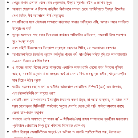
খেজুর বাগান এলাকা থেকে চোর গ্রেফতার, উদ্ধার স্বর্ণের চেইন ও রুপোর নূপুর
আসন্ন পৌরসভা ও ভিলেজ কাউন্সিল নির্বাচনকে সামনে রেখে নয়াদিল্লিতে ত্রিপুরা বিজেপির
মেগা বৈঠক, দীর্ঘ আলোচনা শীর্ষ নেতৃত্বের
সাংবাদিকদের সঙ্গে সৌজন্য সাক্ষাতে বাইখোড়া থানার নবনিযুক্ত ওসি, অপরাধ দমনে সমন্বিত
উদ্যোগের বার্তা
ডুম্বুর জলাশয়ে মাছ ধরার নিষেধাজ্ঞা কার্যকরে গাফিলতির অভিযোগ, নজরদারি নিয়ে প্রশ্নের
মুখে মৎস্য দপ্তর
নবম বাহিনী টিএসআরের উদ্যোগে স্বেচ্ছায় রক্তদান শিবির, ৬৫ জওয়ানের রক্তদান
আশারামবাড়িতে বিজেপির প্রয়াস কর্মসূচির প্রথম পর্ব, সাংগঠনিক শক্তি বৃদ্ধিতে আশারামবাড়ি
মণ্ডলে দিনভর একাধিক বৈঠক
৫ মাসের বকেয়া বিলের জেরে সাব্রুমের একাধিক অঙ্গনওয়াড়ি কেন্দ্রে বন্ধ শিশুদের পুষ্টিকর
আহার, সরকারি অনুদান থাকা সত্ত্বেও অর্থ না মেলায় বিপাকে কেন্দ্রের কর্মীরা, খাদ্যসামগ্রীর
মান নিয়েও উঠল প্রশ্ন
জাতীয় সড়কের বেহাল দশা ও দুর্নীতির অভিযোগে খোয়াইতে সিপিআই(এম)-এর বিক্ষোভ,
এনএইচআইডিসিএল দপ্তরে ধরনা
খোয়াই জেলা হাসপাতালের ইমার্জেন্সি বিভাগের করুণ চিত্র, না আছে ডাক্তার, না আছে নার্স,
স্বল্প বেতনভূক্ত সিকিউরিটি গার্ডদেরই ‘জুতো সেলাই থেকে চন্ডী পাঠ’ পর্যন্ত ব্যবহার করছে
জেলা হাসপাতাল কর্তৃপক্ষ
‘সনাতন ধর্মের অপমানে চুপ থাকব না’ – সিপিআই(এম) রাজ্য সম্পাদকের কুরুচিকর মন্তব্যের
প্রতিবাদে খোয়াইয়ে বিশ্ব হিন্দু পরিষদের বিক্ষোভে তোলপাড়
দক্ষিণ ত্রিপুরা জেলাভিত্তিক অনূর্ধ্ব-১৭ ভলিবল ও কাবাডি প্রতিযোগিতা শুরু, উদ্বোধনে