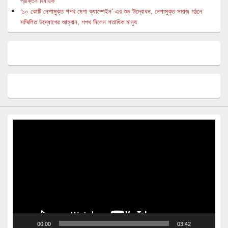
প্রাক্তন বিধায়ক
‘১০ কোটি নেশামুক্ত শপথ মেগা ক্যাম্পেইন’-এর শুভ উদ্বোধন, নেশামুক্ত সমাজ গঠনে
সম্মিলিত উদ্যোগের আহ্বান, শপথ নিলেন শতাধিক মানুষ
Video
Player
00:00
03:42