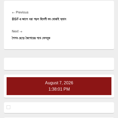
Post
navigation
Previous
←
Previous
BSF-র জালে ধরা পড়ল বিদেশী মদ বোঝাই ভ্যান
post:
Next
Next
→
শৈশব ছেড়ে কৈশোরের পথে ফেসবুক
post:
Primary
Sidebar
Widget
Area
August 7, 2026
1:38:02 PM