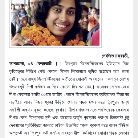
দেবজিত চক্রবর্তী,
আগরতলা, ০৪ ফেব্রুয়ারী ।।
ত্রিপুরার জিনমাস্টিকসের ইতিহাসে নিজ
কৃতিত্বের নীরিখে কেউ কোনো বিশেষ শিরোনামে ভূষিত হয়েছেন বলে জানা
নেই। তবে রাজ্য জিনমাস্টিকসের অতীতের সো
নালী অধ্যায়ের একমাত্র যোগ্য
উত্তরসূরী দীপা কর্মকার এ নিয়ে কোনো দ্বি-মত নেই। রাজ্যের সোনার মেয়ে
দীপা কেরালায় চলতি ৩৫তম জাতীয় গেমসে জিনমাস্টিকসের ব্যক্তিগত বিভাগের
লড়াইয়ে আবার বিজয় ধ্বজা উড়িয়ে সোনার পদক দখল করে ত্রিপুরার জন্য
স্বর্ণালী অধ্যায় যুক্ত করেছে বুধবার। দীপার খবর জানতে প্রতিবেদক কেরালায়
দীপার কোচ বিশ্বেশ্বর নন্দী এবং রাজ্যের অর্জুন পুরস্কার প্রাপ্ত জিনমাস্ট মন্টু
দেবনাথের প্রতিক্রিয়া জানতে চাইলে উচ্ছসিত আনন্দ প্রকাশ করে বলেন “নিউজ
আপডেট অব ত্রিপুরা ডট কম”-র মাধ্যমে দীপা কর্মকারের সোনার পদক জেতার