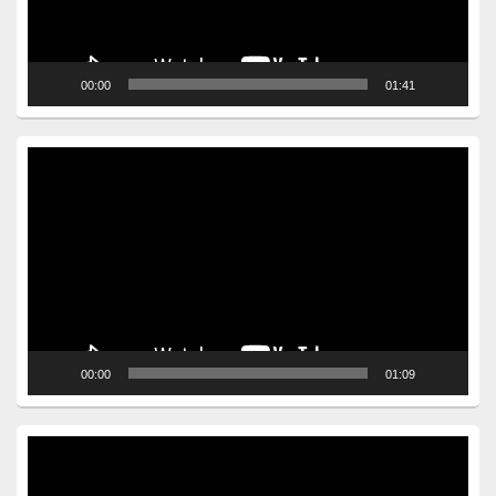
00:00
01:41
Video
Player
00:00
01:09
Video
Player