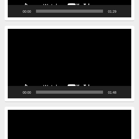
00:00
01:29
Video
Player
00:00
01:48
Video
Player