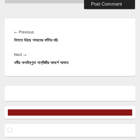
Post
navigation
Previous
←
Previous
নিলামে উঠছে সাদ্দামের ফাঁসির দড়ি
post:
Next
Next
→
ধর্মীয় অসহিষ্ণুতা গান্ধীজীর আদর্শে আঘাত
post:
Primary
Sidebar
Widget
Area