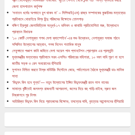
জেলা হাসপাতাল কর্তৃপক্ষ
‘সনাতন ধর্মের অপমানে চুপ থাকব না’ – সিপিআই(এম) রাজ্য সম্পাদকের কুরুচিকর মন্তব্যের
প্রতিবাদে খোয়াইয়ে বিশ্ব হিন্দু পরিষদের বিক্ষোভে তোলপাড়
দক্ষিণ ত্রিপুরা জেলাভিত্তিক অনূর্ধ্ব-১৭ ভলিবল ও কাবাডি প্রতিযোগিতা শুরু, উদ্বোধনে
প্রাক্তন বিধায়ক
‘১০ কোটি নেশামুক্ত শপথ মেগা ক্যাম্পেইন’-এর শুভ উদ্বোধন, নেশামুক্ত সমাজ গঠনে
সম্মিলিত উদ্যোগের আহ্বান, শপথ নিলেন শতাধিক মানুষ
লেফুঙ্গাতে পঞ্চাশ কানি জমিতে মেগা অয়েল পাম প্লানটেশন প্রোগ্রাম এর প্রস্তুতি
মুখ্যমন্ত্রীর মন্তব্যের প্রতিবাদে সরব এসপিও পরিবারের মহিলারা, ১০ দফা দাবি পূরণ না হলে
জাতীয় সড়ক ও রেল অবরোধের হুঁশিয়ারি
সুশাসন নিশ্চিত করতে টাস্ক মনিটরিং সিস্টেমে জোর, পর্যালোচনা বৈঠকে মুখ্যমন্ত্রী ডাঃ মানিক
সাহা
‘বিদ্যুৎ বিল হবে শূন্য!’— নতুন উদ্যোগের ইঙ্গিত বিদ্যুৎমন্ত্রী রতন লাল নাথের
সামান্য বৃষ্টিতেই জলমগ্ন রাজধানী আগরতলা, জলের নিচে বহু গাড়ি-বাইক, দ্রুত জল
নিষ্কাশনে পুর নিগম
অতিরিক্ত বিদ্যুৎ বিল নিয়ে গ্রাহকদের বিক্ষোভ, তদন্তের দাবি, বৃহত্তর আন্দোলনের হুঁশিয়ারি