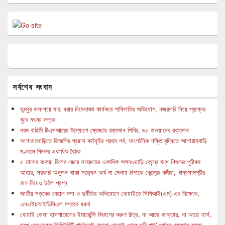
সর্বশেষ সংবাদ
ডুম্বুর জলাশয়ে মাছ ধরার নিষেধাজ্ঞা কার্যকরে গাফিলতির অভিযোগ, নজরদারি নিয়ে প্রশ্নের
মুখে মৎস্য দপ্তর
নবম বাহিনী টিএসআরের উদ্যোগে স্বেচ্ছায় রক্তদান শিবির, ৬৫ জওয়ানের রক্তদান
আশারামবাড়িতে বিজেপির প্রয়াস কর্মসূচির প্রথম পর্ব, সাংগঠনিক শক্তি বৃদ্ধিতে আশারামবাড়ি
মণ্ডলে দিনভর একাধিক বৈঠক
৫ মাসের বকেয়া বিলের জেরে সাব্রুমের একাধিক অঙ্গনওয়াড়ি কেন্দ্রে বন্ধ শিশুদের পুষ্টিকর
আহার, সরকারি অনুদান থাকা সত্ত্বেও অর্থ না মেলায় বিপাকে কেন্দ্রের কর্মীরা, খাদ্যসামগ্রীর
মান নিয়েও উঠল প্রশ্ন
জাতীয় সড়কের বেহাল দশা ও দুর্নীতির অভিযোগে খোয়াইতে সিপিআই(এম)-এর বিক্ষোভ,
এনএইচআইডিসিএল দপ্তরে ধরনা
খোয়াই জেলা হাসপাতালের ইমার্জেন্সি বিভাগের করুণ চিত্র, না আছে ডাক্তার, না আছে নার্স,
স্বল্প বেতনভূক্ত সিকিউরিটি গার্ডদেরই ‘জুতো সেলাই থেকে চন্ডী পাঠ’ পর্যন্ত ব্যবহার করছে