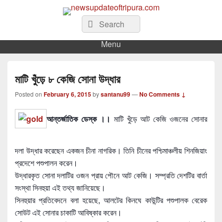
newsupdateoftripura.com
Search
The one & only exceptional Bengali Version online news & infotainment portal
Search
in Tripura.
for:
Menu
মাটি খুঁড়ে ৮ কেজি সোনা উদ্ধার
Posted on
February 6, 2015
by
santanu99
—
No Comments ↓
আন্তর্জাতিক ডেস্ক ।।
মাটি খুঁড়ে আট কেজি ওজনের সোনার
দলা উদ্ধার করেছেন একজন চীনা নাগরিক। তিনি চীনের পশ্চিমাঞ্চলীয় শিনজিয়াং
প্রদেশে পশুপালন করেন।
উদ্ধারকৃত সোনা দলাটির ওজন প্রায় পৌনে আট কেজি। সম্প্রতি দেশটি
র বার্তা
সংস্থা সিনহুয়া এই তথ্য জানিয়েছে।
সিনহুয়ার প্রতিবেদনে বলা হয়েছে, আলটের কিনঘে কাউন্টির পশুপালক বেরেক
সোউট এই সোনার চাকাটি আবিষ্কার করেন।