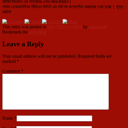
সার্বক্ষণিকভাবে এর গতিবিধির ওপর নজর রাখছেন।
নাসার ওয়েবসাইটসহ বিভিন্ন সাইটে এর সর্বশেষ অগ্রগতির খবরাখবর দেয়া হচ্ছে। সূত্র :
রয়টার্স
This entry was posted in
তথ্য, বিজ্ঞান ও প্রযুক্তি
by
santanu99
.
Bookmark the
permalink
.
Leave a Reply
Your email address will not be published.
Required fields are
marked
*
Comment
*
Name
*