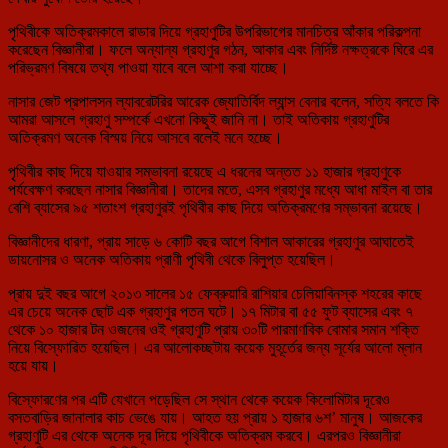
পৃথিবীকে অতিক্রমকালে রাডার দিয়ে গ্রহাণুটির উপরিভাগের মানচিত্র আঁকার পরিকল্পনা
করেছেন বিজ্ঞানীরা। ফলে অন্যান্য গ্রহাণুর গঠন, আকার এবং নির্দিষ্ট নক্ষত্রকে ঘিরে এর
পরিভ্রমণ বিষয়ে তথ্য পাওয়া যাবে বলে আশা করা যাচ্ছে।
নাসার জেট প্রপালসন ল্যাবরেটরির আরেক জ্যোতির্বিদ ল্যান্স বেনার বলেন, সত্যি বলতে কি
আমরা আসলে গ্রহাণু সম্পর্কে এখনো কিছুই জানি না। তাই অতিকায় গ্রহাণুটির
অতিক্রমণ অনেক বিস্ময় নিয়ে আসবে বলেই মনে হচ্ছে।
পৃথিবীর কাছ দিয়ে যাওয়ার সম্ভাবনা রয়েছে এ ধরনের অন্তত ১১ হাজার গ্রহাণুকে
পর্যবেক্ষণ করছেন নাসার বিজ্ঞানীরা। তাদের মতে, এসব গ্রহাণুর মধ্যে আধা মাইল বা তার
বেশি ব্যাসের ৯৫ শতাংশ গ্রহাণুরই পৃথিবীর কাছ দিয়ে অতিক্রমণের সম্ভাবনা রয়েছে।
বিজ্ঞানীদের ধারণা, প্রায় সাড়ে ৬ কোটি বছর আগে বিশাল আকারের গ্রহাণুর আঘাতেই
ডায়নোসর ও অনেক অতিকায় প্রাণী পৃথিবী থেকে বিলুপ্ত হয়েছিল।
প্রায় দুই বছর আগে ২০১৩ সালের ১৫ ফেব্রুয়ারি রাশিয়ার চেলিয়াবিনস্ক শহরের কাছে
এর চেয়ে অনেক ছোট এক গ্রহাণুর পতন ঘটে। ১৭ মিটার বা ৫৫ ফুট ব্যাসের এবং ৭
থেকে ১০ হাজার টন ওজনের ওই গ্রহাণুটি প্রায় ৩০টি পারমাণবিক বোমার সমান শক্তি
নিয়ে বিস্ফোরিত হয়েছিল। এর আলোকচ্ছটায় কয়েক মুহূর্তের জন্য সূর্যের আলো ম্লান
হয়ে যায়।
বিস্ফোরণের পর এটি যেখানে পড়েছিল সে স্থান থেকে কয়েক কিলোমিটার দূরেও
বসতবাড়ির জানালার কাচ ভেঙে যায়। আহত হয় প্রায় ১ হাজার ৬শ’ মানুষ। আজকের
গ্রহাণুটি এর থেকে অনেক দূর দিয়ে পৃথিবীকে অতিক্রম করবে। এরপরও বিজ্ঞানীরা