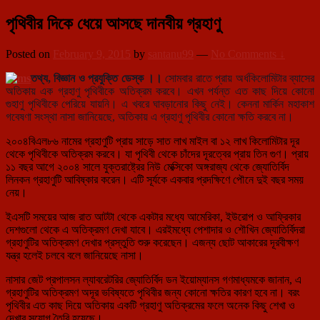
পৃথিবীর দিকে ধেয়ে আসছে দানবীয় গ্রহাণু
Posted on
February 9, 2015
by
santanu99
—
No Comments ↓
তথ্য, বিজ্ঞান ও প্রযুক্তি ডেস্ক ।।
সোমবার রাতে প্রায় অর্ধকিলোমিটার ব্যাসের
অতিকায় এক গ্রহাণু পৃথিবীকে অতিক্রম করবে। এখন পর্যন্ত এত কাছ দিয়ে কোনো
গুহাণু পৃথিবীকে পেরিয়ে যায়নি। এ খবরে ঘাবড়ানোর কিছু ন
েই। কেননা মার্কিন মহাকাশ
গবেষণা সংস্থা নাসা জানিয়েছে, অতিকায় এ গ্রহাণু পৃথিবীর কোনো ক্ষতি করবে না।
২০০৪বিএল৮৬ নামের গ্রহাণুটি প্রায় সাড়ে সাত লাখ মাইল বা ১২ লাখ কিলোমিটার দূর
থেকে পৃথিবীকে অতিক্রম করবে। যা পৃথিবী থেকে চাঁদের দূরত্বের প্রায় তিন গুণ। প্রায়
১১ বছর আগে ২০০৪ সালে যুক্তরাষ্ট্রের নিউ মেক্সিকো অঙ্গরাজ্য থেকে জ্যোতির্বিদ
লিনকন গ্রহাণুটি আবিষ্কার করেন। এটি সূর্যকে একবার প্রদক্ষিণে পৌনে দুই বছর সময়
নেয়।
ইএসটি সময়ের আজ রাত আটটা থেকে একটার মধ্যে আমেরিকা, ইউরোপ ও আফ্রিকার
দেশগুলো থেকে এ অতিক্রমণ দেখা যাবে। এরইমধ্যে পেশাদার ও শৌখিন জ্যোতির্বিদরা
গ্রহাণুটির অতিক্রমণ দেখার প্রস্তুতি শুরু করেছেন। এজন্য ছোট আকারের দূরবীক্ষণ
যন্ত্র হলেই চলবে বলে জানিয়েছে নাসা।
নাসার জেট প্রপালসন ল্যাবরেটরির জ্যোতির্বিদ ডন ইয়োম্যানস গণমাধ্যমকে জানান, এ
গ্রহাণুটির অতিক্রমণ অদূর ভবিষ্যতে পৃথিবীর জন্য কোনো ক্ষতির কারণ হবে না। বরং
পৃথিবীর এত কাছ দিয়ে অতিকায় একটি গ্রহাণু অতিক্রমের ফলে অনেক কিছু শেখা ও
দেখার সুযোগ তৈরি হয়েছে।