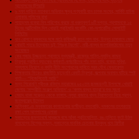
অতিরিক্ত বিদ্যুৎ বিল নিয়ে গ্রাহকদের বিক্ষোভ, তদন্তের দাবি, বৃহত্তর
আন্দোলনের হুঁশিয়ারি
৯ দফা দাবিতে মহাকরণ অভিযান ক্ষুদ্র পণ্যবাহী যান চালক সংঘের, সার্কিট হাউজ
এলাকায় পুলিশের বাধা
পাহাড়সম বকেয়া বিল পরিশোধ করছে না গুরুত্বপূর্ণ ৬টি দপ্তর, প্রশাসনকে ১৫
দিনের আল্টিমেটাম দিল খোয়াই প্রাইমারি মার্কেটিং কো-অপারেটিভ সোসাইটি
লিমিটেড
ধান রোপণে কৃষকদের সঙ্গে মাঠে কৃষিমন্ত্রী রতন লাল নাথ, উন্নত চাষাবাদে জোর
খোয়াই শহরে উদ্বোধন দুই ‘পিঙ্ক টয়লেট’, নারী-বান্ধব জনপরিকাঠামোয় নতুন
সংযোজন
কের পূজায় উজ্জয়ন্ত প্রাসাদে মুখ্যমন্ত্রী, রাজ্যের শান্তি-সমৃদ্ধি কামনা
ত্রিপুরা গ্রামীণ ব্যাংকের কর্মকর্তা-কর্মচারীদের পাঁচ দফা দাবি, বকেয়া সুবিধা,
শূন্যপদে নিয়োগ ও বদলি নীতি সংশোধনের দাবিতে সরব যৌথ ফেডারেশন
শিক্ষকতায় ফিরেও রাজনীতি ছাড়েননি রেবতী ত্রিপুরা, জল্পনার অবসান ঘটিয়ে স্পষ্ট
বার্তা— “বিজেপিতেই আছি”
সন্ত শিরোমণি শ্রীগুরু রবিদাস মহারাজের ৬৫০তম জন্মজয়ন্তী উপলক্ষে খোয়াই
জেলায় ‘সম্প্রীতি সংকল্প অভিযান’ ও ‘কলস বন্ধন যাত্রা’র শুভ সূচনা
মেয়াদ থাকা সত্ত্বেও কেকে ফাঙ্গাস, নলুয়া বাজারে খাদ্য নিরাপত্তা নিয়ে প্রশ্ন,
জনস্বাস্থ্যে উদ্বেগ
অগ্নিকাণ্ডে মনুবাজারের কালাডেপায় ভস্মীভূত বসতবাড়ি, দমকলের তৎপরতায়
রক্ষা পেল আশপাশের এলাকা
সুকান্তের জন্মশতবর্ষে সাব্রুমে বসে আঁকা প্রতিযোগিতা, রঙ-তুলিতে ফুটে উঠল
বাসযোগ্য বিশ্বের স্বপ্ন, সুকান্তের মানবিক চেতনায় উদ্বুদ্ধ খুদে শিল্পীরা