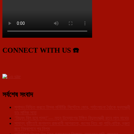
CONNECT WITH US ☎️
সর্বশেষ সংবাদ
সুশাসন নিশ্চিত করতে টাস্ক মনিটরিং সিস্টেমে জোর, পর্যালোচনা বৈঠকে মুখ্যমন্ত্রী
ডাঃ মানিক সাহা
‘বিদ্যুৎ বিল হবে শূন্য!’— নতুন উদ্যোগের ইঙ্গিত বিদ্যুৎমন্ত্রী রতন লাল নাথের
সামান্য বৃষ্টিতেই জলমগ্ন রাজধানী আগরতলা, জলের নিচে বহু গাড়ি-বাইক, দ্রুত
জল নিষ্কাশনে পুর নিগম