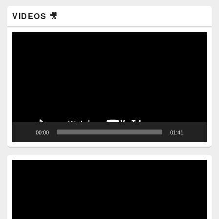
VIDEOS 🎥
Video
Player
00:00
01:41
Video
Player