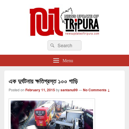
newsupdateoftripura.com
Search
The one & only exceptional Bengali Version online news & infotainment portal
Search
in Tripura.
for:
Menu
এক দুর্ঘটনায় ক্ষতিগ্রস্ত ১০০ গাড়ি
Posted on
February 11, 2015
by
santanu99
—
No Comments ↓