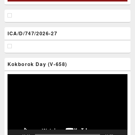
ICA/D/747/2026-27
Kokborok Day (V-658)
Video
Player