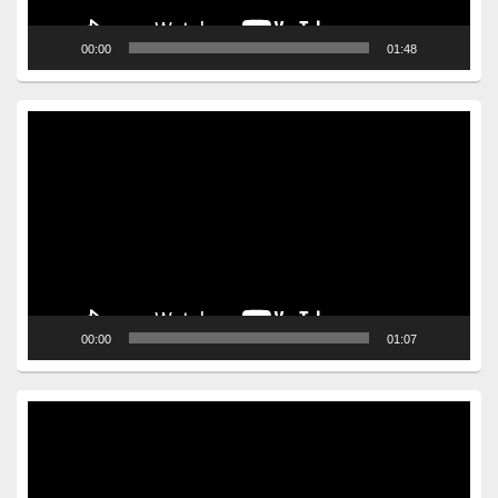
00:00
01:48
Video
Player
00:00
01:07
Video
Player