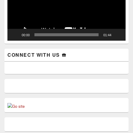
00:00
01:44
CONNECT WITH US ☎️