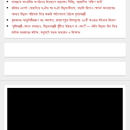
সাব্রুমে সাংবাদিক সংগঠনের উদ্যোগে রক্তদান শিবির, প্রকাশিত ‘দক্ষিণ বার্তা’
রবিবার এলেই খোয়াইয়ে ঘণ্টার পর ঘণ্টা বিদ্যুৎহীনতা, বাড়তি বিলেও ক্ষোভ! জনরোষের
আবহে বিদ্যুৎ পরিষেবা নিয়ে জরুরি পর্যালোচনা বৈঠকে মুখ্যমন্ত্রী
কৃষকদের আধুনিকীকরণে বড় পদক্ষেপ, কল্যাণপুরে বিনামূল্যে ৩৮টি পাওয়ার উইডার বিতরণ
‘কৃষিমন্ত্রী ক্ষেতে নামছেন, বিদ্যুৎমন্ত্রী খুঁটিতে উঠছেন না কেন?’— বর্ধিত বিদ্যুৎ বিল নিয়ে
মানিক সরকারের কটাক্ষ, মনুঘাটে সড়ক অবরোধ ও বিক্ষোভ
Video
Player