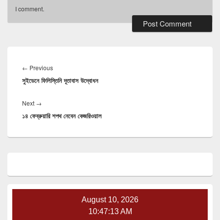
I comment.
Post
navigation
Previous
←
Previous
সুইডেনে ফিলিস্তিনি দূতাবাস উদ্বোধন
post:
Next
Next
→
১৪ ফেব্রুয়ারি শপথ নেবেন কেজরিওয়াল
post:
Primary
Sidebar
Widget
Area
August 10, 2026
10:47:14 AM