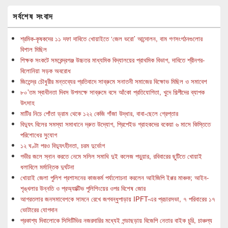
সর্বশেষ সংবাদ
শ্রমিক-কৃষকদের ১১ দফা দাবিতে খোয়াইতে ‘জেল ভরো’ আন্দোলন, বাম গণসংগঠনগুলোর
বিশাল মিছিল
শিক্ষক সংকটে সমরেন্দ্রগঞ্জ উচ্চতর মাধ্যমিক বিদ্যালয়ের প্রাথমিক বিভাগ, দাবিতে শ্রীনগর-
বিলোনিয়া সড়ক অবরোধ
জিতেন্দ্র চৌধুরীর মন্তব্যের প্রতিবাদে সাব্রুমে সনাতনী সমাজের বিক্ষোভ মিছিল ও সমাবেশ
৮০’তম স্বাধীনতা দিবস উপলক্ষে সাব্রুমে বসে আঁকো প্রতিযোগিতা, খুদে শিল্পীদের ব্যাপক
উৎসাহ
মাটির নিচে পোঁতা ড্রাম থেকে ১২২ কেজি গাঁজা উদ্ধার, বাবা-ছেলে গ্রেপ্তার
বিদ্যুৎ বিলের সমস্যা সমাধানে দ্রুত উদ্যোগ, প্রিপেইড গ্রাহকদের বকেয়া ৬ মাসে কিস্তিতে
পরিশোধের সুযোগ
১২ ঘণ্টা পরও বিদ্যুৎহীনতা, চরম দুর্ভোগ
গভীর জলে স্নান করতে নেমে সলিল সমাধি দুই কলেজ পড়ুয়ার, রবিবারের ছুটিতে খোয়াই
ধলাবিলে মর্মান্তিক দুর্ঘটনা
খোয়াই জেলা পুলিশ প্রশাসনের কাজকর্ম পর্যালোচনা করলেন আইজিপি ইপ্পর মাঞ্চক; আইন-
শৃঙ্খলার উন্নতি ও প্রঅ্যাক্টিভ পুলিশিংয়ের ওপর বিশেষ জোর
আগরতলার জনসমাবেশকে সামনে রেখে জগবন্ধুপাড়ায় IPFT-এর প্রচারসভা, ৭ পরিবারের ১৭
ভোটারের যোগদান
প্রকাশ্য দিবালোকে সিসিটিভির নজরদারির মধ্যেই গন্ডাছড়ায় বিজেপি নেতার বাইক চুরি, চাঞ্চল্য