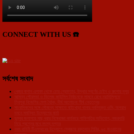
CONNECT WITH US ☎️
সর্বশেষ সংবাদ
খেজুর বাগান এলাকা থেকে চোর গ্রেফতার, উদ্ধার স্বর্ণের চেইন ও রুপোর নূপুর
আসন্ন পৌরসভা ও ভিলেজ কাউন্সিল নির্বাচনকে সামনে রেখে নয়াদিল্লিতে
ত্রিপুরা বিজেপির মেগা বৈঠক, দীর্ঘ আলোচনা শীর্ষ নেতৃত্বের
সাংবাদিকদের সঙ্গে সৌজন্য সাক্ষাতে বাইখোড়া থানার নবনিযুক্ত ওসি, অপরাধ
দমনে সমন্বিত উদ্যোগের বার্তা
ডুম্বুর জলাশয়ে মাছ ধরার নিষেধাজ্ঞা কার্যকরে গাফিলতির অভিযোগ, নজরদারি
নিয়ে প্রশ্নের মুখে মৎস্য দপ্তর
নবম বাহিনী টিএসআরের উদ্যোগে স্বেচ্ছায় রক্তদান শিবির, ৬৫ জওয়ানের