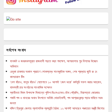
সর্বশেষ সংবাদ
যানজট ও জবরদখলমুক্ত রাজধানী গড়তে কড়া পদক্ষেপ, আগরতলায় পুর নিগমের উচ্ছেদ
অভিযান
রেনুকা চাকমার অকাল প্রয়াণে শোকস্তব্ধ সাংস্কৃতিক অঙ্গন, শেষ শ্রদ্ধায় জুনি রং ঢং
কালচারাল টিম
‘দেশ বাঁচাও, মানুষ বাঁচাও’ স্লোগানে ১০ আগস্ট ‘জেল ভরো’ কর্মসূচি সফল করার আহ্বান,
বামপন্থী চার সংগঠনের সাংবাদিক সম্মেলন
স্বাধীনতা দিবস উপলক্ষে সিমান্তে পুলিশ-বিএসএফের যৌথ পেট্রলিং, নিরাপত্তা জোরদার
গবাদি পশু ও বানরের অবাধ উৎপাতে অতিষ্ঠ খোয়াইবাসী, পশু আশ্রয়কেন্দ্র গড়ার দাবিতে সরব
জনতা
দক্ষিণ ত্রিপুরা জেলায় প্রশাসনিক প্রস্তুতি বৈঠক: ১২ আগস্ট আসছেন পঞ্চায়েত মন্ত্রী কিশোর