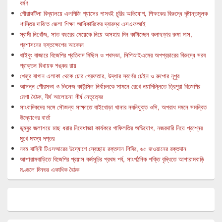
বর্মণ
গৌরাঙ্গটিলা বিদ্যালয়ে এলপিজি গ্যাসের পাসবই চুরির অভিযোগ, শিক্ষকের বিরুদ্ধে দৃষ্টান্তমূলক
শাস্তির দাবিতে জেলা শিক্ষা আধিকারিকের দ্বারস্থ এসএফআই
স্বামী নিখোঁজ, সাত বছরের মেয়েকে নিয়ে অসহায় দিন কাটাচ্ছেন কলাছড়ার রুমা দাস,
প্রশাসনের হস্তক্ষেপের আবেদন
থাইবুং বাজারে বিজেপির প্রতিবাদ মিছিল ও পথসভা, সিপিআইএমের অপপ্রচারের বিরুদ্ধে সরব
প্রাক্তন বিধায়ক শঙ্কর রায়
খেজুর বাগান এলাকা থেকে চোর গ্রেফতার, উদ্ধার স্বর্ণের চেইন ও রুপোর নূপুর
আসন্ন পৌরসভা ও ভিলেজ কাউন্সিল নির্বাচনকে সামনে রেখে নয়াদিল্লিতে ত্রিপুরা বিজেপির
মেগা বৈঠক, দীর্ঘ আলোচনা শীর্ষ নেতৃত্বের
সাংবাদিকদের সঙ্গে সৌজন্য সাক্ষাতে বাইখোড়া থানার নবনিযুক্ত ওসি, অপরাধ দমনে সমন্বিত
উদ্যোগের বার্তা
ডুম্বুর জলাশয়ে মাছ ধরার নিষেধাজ্ঞা কার্যকরে গাফিলতির অভিযোগ, নজরদারি নিয়ে প্রশ্নের
মুখে মৎস্য দপ্তর
নবম বাহিনী টিএসআরের উদ্যোগে স্বেচ্ছায় রক্তদান শিবির, ৬৫ জওয়ানের রক্তদান
আশারামবাড়িতে বিজেপির প্রয়াস কর্মসূচির প্রথম পর্ব, সাংগঠনিক শক্তি বৃদ্ধিতে আশারামবাড়ি
মণ্ডলে দিনভর একাধিক বৈঠক