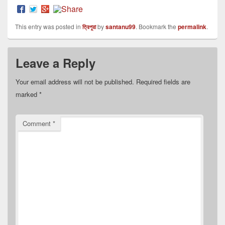
This entry was posted in
ত্রিপুরা
by
santanu99
. Bookmark the
permalink
.
Leave a Reply
Your email address will not be published.
Required fields are
marked
*
Comment
*