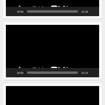
00:00
01:28
Video
Player
00:00
01:14
Video
Player