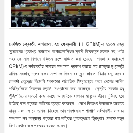
দেবজিত চক্রবর্তী, আগরতলা, ২৫ ফেব্রুয়ারী ।।
CPI(M)-র ২১তম রাজ্য
সন্মেলনের প্রকাশ্য সমাবেশে আগরতলাস্থিত স্বামী বিবেকানন্দ ময়দান সহ গোটা
শহর কে লাল নিশানে রক্তিম রুপে সজ্জিত করা হয়েছে। প্রকাশ্য সমাবেশে
CPI(M)-র সর্বভারতীয় সাধারন সম্পাদক প্রকাশ কারাত সহ রাজ্যের মূখ্যমন্ত্রী
মানিক সরকার, দলের রাজ্য সম্পাদক বিজন ধর, বৃন্দা কারাত, বিমান বসু, অঘোর
দেববর্মা কেন্দ্রের বিজেপি সরকারের অনৈতিক সিদ্ধান্তের ফলে দেশের সার্বিক
পরিস্থিতিতে নিরন্তর লড়াই, সংগ্রামের কথা বলেছেন। কেন্দ্রীয় সরকার শুধু
পুঁজিপতিদের স্বার্থে কাজ করছে অন্যদিকে সাধারন মানুষের জীবন দূর্বিসহ হয়ে
উঠেছে বলে বক্তারা অভিমত ব্যক্ত করেছেন। দেশে বিকল্পের উদাহরনে রাজ্যের
মানুষ এবং দল যে ভূমিকা নিয়েছে তার প্রশংসার পাশাপাশি সর্বভারতীয় সাধারন
সম্পাদক সহ অন্যান্য বক্তারা বাম শক্তির পুনরুত্থানে ত্রিপুরাই দেশকে নতুন
দিশা দেখাবে বলে প্রত্যয় ব্যক্ত করেন।