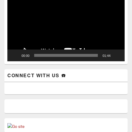
Player
00:00
01:44
CONNECT WITH US ☎️