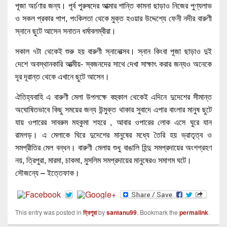
পূজা অর্চণার জন্য। পূর্ব পুরুষদের আত্মার শান্তি কামনা ছাড়াও নিজের পুণ্যলাভ
ও সকল প্রকার পাপ, পংকিলতা থেকে মুক্ত হওয়ার উদ্দেশ্যে ফেনী নদীর বারুণী
স্নানে ছুটে আসেন সনাতন ধর্মাবলম্বীরা।
সকাল ৭টা থেকেই শুরু হয় বারুণী স্নানোত্সব। স্নান কিংবা পূজা ছাড়াও দুই
দেশে অবস্থানকারি আত্মীয়- স্বজনদের সাথে দেখা সাক্ষাৎ করার জন্যও অনেকে
দূর দূরান্ত থেকে এখানে ছুটে আসেন।
ঐতিহ্যবাহি এ বারুণী মেলা উপলক্ষে বহুকাল থেকেই এদিনে দুদেশের সীমান্ত
অঘোষিতভাবে কিছু সময়ের জন্য উন্মুক্ত থাকার সুবাদে এপার বাংলার মানুষ ছুটে
যায় ওপারের সাবরুম মহকুমা শহরে , আবার ওপারের লোক এসে ঘুরে যান
রামগড়। এ মেলাকে ঘিরে দুদেশের মানুষের মধ্যে তৈরি হয় ভ্রাতৃত্ব ও
সমপ্রীতির মেল বন্ধন। বারুণী মেলায় শুধু বাঙালি হিন্দু সমপ্রদায়ের অংশগ্রহণ
নয়, ত্রিপুরা, মারমা, চাকমা, মুসলিম সমপ্রদায়ের মানুষেরও সমাগম ঘটে।
সৌজন্যে – ইত্তেফাক।
This entry was posted in
ত্রিপুরা
by
santanu99
. Bookmark the
permalink
.