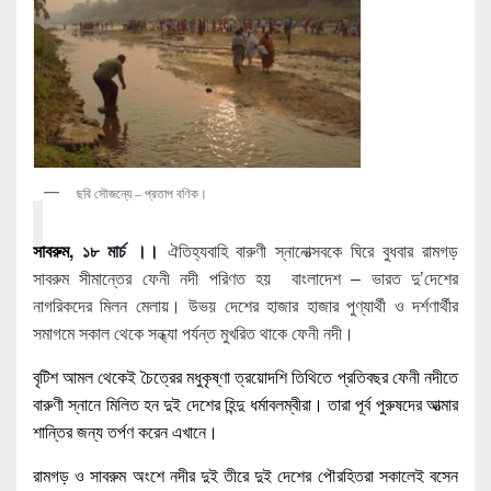
ছবি সৌজন্যে – প্রতাপ বণিক।
সাবরুম
, ১৮ মার্চ ।।
ঐতিহ্যবাহি বারুণী স্নানোত্সবকে ঘিরে বুধবার রামগড়
সাবরুম সীমান্তের ফেনী নদী পরিণত হয় বাংলাদেশ – ভারত দু’দেশের
নাগরিকদের মিলন মেলায়। উভয় দেশের হাজার হাজার পুণ্যার্থী ও দর্শণার্থীর
সমাগমে সকাল থেকে সন্ধ্যা পর্যন্ত মুখরিত থাকে ফেনী নদী।
বৃটিশ আমল থেকেই চৈত্রের মধুকৃষ্ণা ত্রয়োদশি তিথিতে প্রতিবছর ফেনী নদীতে
বারুণী স্নানে মিলিত হন দুই দেশের হিন্দু ধর্মাবলম্বীরা। তারা পূর্ব পুরুষদের আত্মার
শান্তির জন্য তর্পণ করেন এখানে।
রামগড় ও সাবরুম অংশে নদীর দুই তীরে দুই দেশের পৌরহিতরা সকালেই বসেন