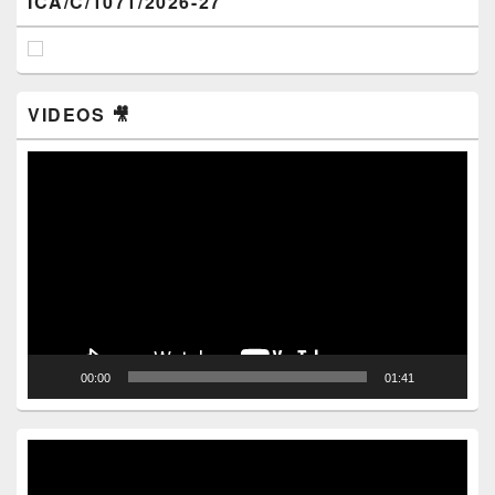
ICA/C/1071/2026-27
VIDEOS 🎥
Video
Player
00:00
01:41
Video
Player