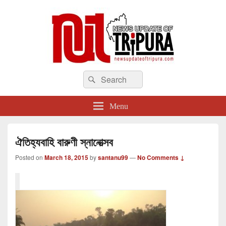
newsupdateoftripura.com
Search
The one & only exceptional Bengali Version online news & infotainment portal
Search
in Tripura.
for:
Menu
ঐতিহ্যবাহি বারুণী স্নানোত্সব
Posted on
March 18, 2015
by
santanu99
—
No Comments ↓