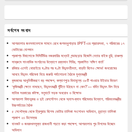
সর্বশেষ সংবাদ
আগরতলার জনসমাবেশকে সামনে রেখে জগবন্ধুপাড়ায় IPFT-এর প্রচারসভা, ৭ পরিবারের ১৭
ভোটারের যোগদান
প্রকাশ্য দিবালোকে সিসিটিভির নজরদারির মধ্যেই গন্ডাছড়ায় বিজেপি নেতার বাইক চুরি, চাঞ্চল্য
সাব্রুমে সাংবাদিক সংগঠনের উদ্যোগে রক্তদান শিবির, প্রকাশিত ‘দক্ষিণ বার্তা’
রবিবার এলেই খোয়াইয়ে ঘণ্টার পর ঘণ্টা বিদ্যুৎহীনতা, বাড়তি বিলেও ক্ষোভ! জনরোষের
আবহে বিদ্যুৎ পরিষেবা নিয়ে জরুরি পর্যালোচনা বৈঠকে মুখ্যমন্ত্রী
কৃষকদের আধুনিকীকরণে বড় পদক্ষেপ, কল্যাণপুরে বিনামূল্যে ৩৮টি পাওয়ার উইডার বিতরণ
‘কৃষিমন্ত্রী ক্ষেতে নামছেন, বিদ্যুৎমন্ত্রী খুঁটিতে উঠছেন না কেন?’— বর্ধিত বিদ্যুৎ বিল নিয়ে
মানিক সরকারের কটাক্ষ, মনুঘাটে সড়ক অবরোধ ও বিক্ষোভ
আগরতলা বিমানবন্দর ও দুই রেলস্টেশন থেকে অ্যাপ-ক্যাব পরিষেবার উদ্যোগ, পরিবহনমন্ত্রীর
উচ্চপর্যায়ের বৈঠক
৫ সেপ্টেম্বর থেকে ত্রিপুরায় বিশেষ ভোটার তালিকা সংশোধন অভিযান, চূড়ান্ত তালিকা
প্রকাশ ২৩ ডিসেম্বর
যানজট ও জবরদখলমুক্ত রাজধানী গড়তে কড়া পদক্ষেপ, আগরতলায় পুর নিগমের উচ্ছেদ
অভিযান