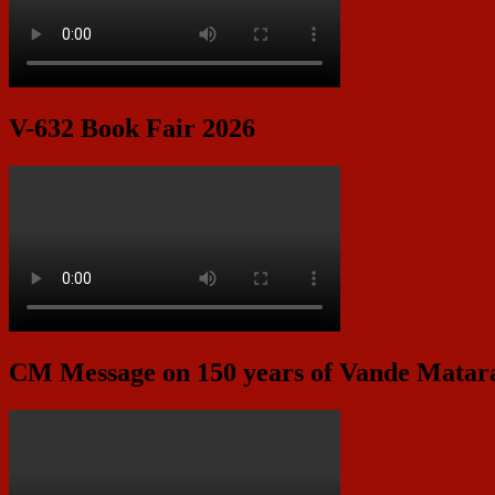
V-632 Book Fair 2026
CM Message on 150 years of Vande Mata