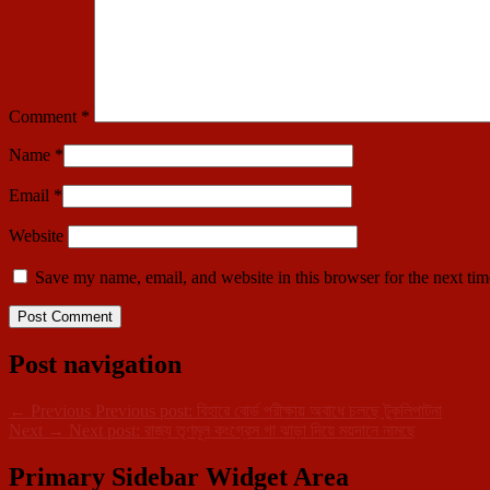
Comment
*
Name
*
Email
*
Website
Save my name, email, and website in this browser for the next ti
Post navigation
←
Previous
Previous post:
বিহারে বোর্ড পরীক্ষায় অবাধে চলছে টুকলিপাটনা
Next
→
Next post:
রাজ্য তৃণমূল কংগ্রেস গা ঝাড়া দিয়ে ময়দানে নামছে
Primary Sidebar Widget Area