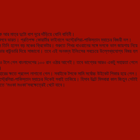
আর মাত্র দুটো ধাপ দূরে দাঁড়িয়ে ধোনি বাহিনী।
ে ভারত। প্রতিপক্ষ কোয়ার্টার ফাইনালে অস্ট্রেলিয়া-পাকিস্তান ম্য
াচের বিজয়ী দল।
 তিনি হলেন বড় মঞ্চের ক্রিকেটার। শুরুতে শিখর ধাওয়ানের সঙ্গে দলকে ভাল জায়গায় নিয়ে
ওভার বাউন্ডারি দিয়ে সাজানো। তবে এই অনবদ্য ইনিংসের সবচেয়ে উল্লেখ্যযোগ্য বিষয় হল
টাও টলে গেল বাংলাদেশের ১০০ রান ওঠার আগেই। তবে ভাগ্যের আরও একটু সহায়তা পেলে
র।
হারের ক্ষতে প্রলেপ লাগানো গেল। সবাইকে টপকে সামি সর্বোচ্চ উইকেট শিকার হয়ে গেল।
রেলিয়া-পাকিস্তান ম্যাচের দিকেই সবাই তাকিয়ে। হিসাব উল্টে মিসবারা কাল জিতুন সেটাই
তাতে ‘মওকা মওকা’সবক্ষেত্রেই খেটে যাবে।