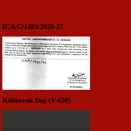
ICA/C/1483/2026-27
Kokborok Day (V-658)