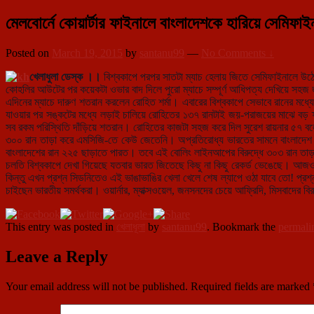
মেলবোর্নে কোয়ার্টার ফাইনালে বাংলাদেশকে হারিয়ে সেমিফা
Posted on
March 19, 2015
by
santanu99
—
No Comments ↓
খেলাধুলা ডেস্ক ।।
বিশ্বকাপে পরপর সাতটা ম্যাচ হেলায় জিতে সেমিফাইনালে উঠে 
কোহলির আউটের পর কয়েকটা ওভার বাদ দিলে পুরো ম্যাচে সম্পূর্ণ আধিপত্য দেখিয়ে সহজ জ
এদিনের ম্যাচে দারুণ শতরান করলেন রোহিত শর্মা। এবারের বিশ্বকাপে সেভাবে রানের মধ্য
যাওয়ার পর সঙ্কটের মধ্যে লড়াই চালিয়ে রোহিতের ১৩৭ রানটাই জয়-পরাজয়ের মাঝে বড় ফ
সব রকম পরিস্থিতি দাঁড়িয়ে শতরান। রোহিতের কাজটা সহজ করে দিল সুরেশ রায়নার ৫৭ ব
৩০০ রান তাড়া করে এমসিজি-তে কেউ জেতেনি। অপ্রতিরোধ্য ভারতের সামনে বাংলাদেশ
বাংলাদেশের রান ২২৫ ছাড়াতে পারত। তবে এই বোলিং লাইনআপের বিরুদ্ধে ৩০৩ রান তাড়া ক
চলতি বিশ্বকাপে দেখা গিয়েছে যতবার ভারত জিতেছে কিছু না কিছু রেকর্ড ভেঙেছে। আজও
কিন্তু এখন প্রশ্ন সিডনিতেও এই ভাঙাভাঙির খেলা খেলে শেষ ল্যাপে ওঠা যাবে তো! প্রশ
চাইছেন ভারতীয় সমর্থকরা। ওয়ার্নার, ম্যাক্সওয়েল, জনসনদের চেয়ে আফ্রিদি, মিসবাদের 
This entry was posted in
খেলাধূলা
by
santanu99
. Bookmark the
permali
Leave a Reply
Your email address will not be published.
Required fields are marked