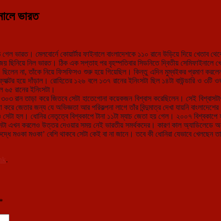
ইনালে ভারত
গেল ভারত। মেলবোর্নে কোয়ার্টার ফাইনালে বাংলাদেশকে ১১০ রানে উড়িয়ে দিয়ে খেতাব থেকে 
য় ছিনিয়ে নিল ভারত। ঠিক এক সপ্তাহ পর বৃহস্পতিবার সিডনিতে দ্বিতীয় সেমিফাইনালে খেলব
ে ছিলেন না, তাঁকে নিয়ে ফিসফিসও শুরু হয়ে গিয়েছিল। কিন্তু এদিন মুম্বইকর প্রমাণ করলেন
্যাক্টর হয়ে দাঁড়াল। রোহিতের ১২৬ বলে ১৩৭ রানের ইনিংসটা ছিল ১৪টা বাউন্ডারি ও ৩টি 
লে ৬৫ রানের ইনিংসটা।
 ৩০৩ রান তাড়া করে জিতবে সেটা হাতেগোনা কয়েকজন বিশ্বাস করেছিলেন। সেই বিশ্বাস
রে জেতার জন্য যে অভিজ্ঞতা আর পরিকল্পনা লাগে তাঁর বিন্দুমাত্র দেখা যায়নি বাংলাদেশে
 সেটা হল। ধোনির নেতৃত্বে বিশ্বকাপে টানা ১১টা ম্যাচ জেতা হয় গেল। ২০০৭ বিশ্বকাপে 
্নটা এখন করলেও উত্তর দেওয়ার সময় নেই ভারতীয় সমর্থকদের। কারণ কাল অ্যাডিলেডে অস্ট্
বিরুদ্ধে মওকা মওকা’ বেশি থাকবে সেটা কেই বা না জানে। তবে কী ধোনিরা যেভাবে খেলছেন 
nk
.
*