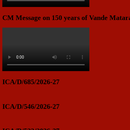
CM Message on 150 years of Vande Mata
ICA/D/685/2026-27
ICA/D/546/2026-27