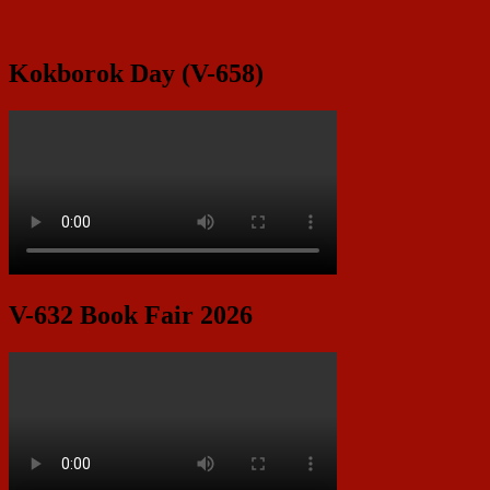
Kokborok Day (V-658)
V-632 Book Fair 2026