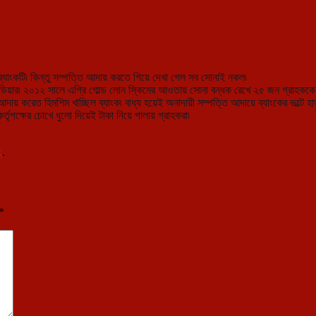
ব্যাংকটি৷ কিন্তু সম্পত্তি আদায় করতে গিয়ে দেখা গেল সব সোনাই নকল৷
অফ ইন্ডিয়ার৷ ২০১২ সালে এগ্রি গোল্ড লোন স্কিমের আওতায় সোনা বন্ধক রেখে ২৫ জন গ্রাহক
আদায় করেত হিমশিম খাচ্ছিল ব্যাংক৷ বাধ্য হয়েই অনাদায়ী সম্পত্তি আদায়ে ব্যাংকের ভল্টে হাত 
্তৃপক্ষের চোখে ধুলো দিয়েই টাকা নিয়ে পালায় গ্রাহকরা৷
k
.
*