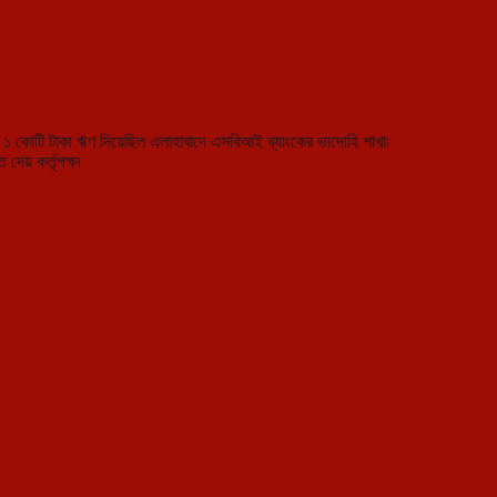
কে ১ কোটি টাকা ঋণ দিয়েছিল এলাহাবাদে এসবিআই ব্যাংকের ভাদোহি শাখা৷
দেয় কর্তৃপক্ষ৷