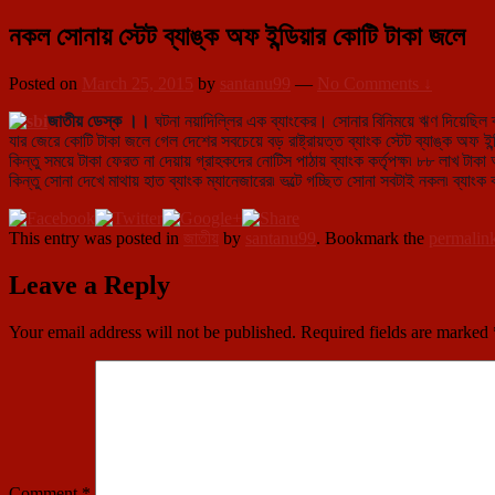
নকল সোনায় স্টেট ব্যাঙ্ক অফ ইন্ডিয়ার কোটি টাকা জলে
Posted on
March 25, 2015
by
santanu99
—
No Comments ↓
জাতীয় ডেস্ক ।।
ঘটনা নয়াদিল্লির এক ব্যাংকের। সোনার বিনিময়ে ঋণ দিয়েছিল 
যার জেরে কোটি টাকা জলে গেল দেশের সবচেয়ে বড় রাষ্ট্রায়ত্ত ব্যাংক স্টেট ব্যাঙ্ক 
কিন্তু সময়ে টাকা ফেরত না দেয়ায় গ্রাহকদের নোটিস পাঠায়
ব্যাংক কর্তৃপক্ষ৷ ৮৮ লাখ টাকা 
কিন্তু সোনা দেখে মাথায় হাত ব্যাংক ম্যানেজারের৷ ভল্টে গচ্ছিত সোনা সবটাই নকল৷ ব্যাংক কর
This entry was posted in
জাতীয়
by
santanu99
. Bookmark the
permalin
Leave a Reply
Your email address will not be published.
Required fields are marked
Comment
*