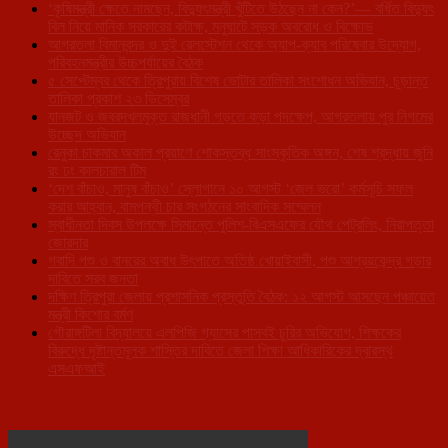
‘কৃষিমন্ত্রী ক্ষেতে নামছেন, বিদ্যুৎমন্ত্রী খুঁটিতে উঠছেন না কেন?’— বর্ধিত বিদ্যুৎ
বিল নিয়ে মানিক সরকারের কটাক্ষ, মনুঘাটে সড়ক অবরোধ ও বিক্ষোভ
আগরতলা বিমানবন্দর ও দুই রেলস্টেশন থেকে অ্যাপ-ক্যাব পরিষেবার উদ্যোগ,
পরিবহনমন্ত্রীর উচ্চপর্যায়ের বৈঠক
৫ সেপ্টেম্বর থেকে ত্রিপুরায় বিশেষ ভোটার তালিকা সংশোধন অভিযান, চূড়ান্ত
তালিকা প্রকাশ ২৩ ডিসেম্বর
যানজট ও জবরদখলমুক্ত রাজধানী গড়তে কড়া পদক্ষেপ, আগরতলায় পুর নিগমের
উচ্ছেদ অভিযান
রেনুকা চাকমার অকাল প্রয়াণে শোকস্তব্ধ সাংস্কৃতিক অঙ্গন, শেষ শ্রদ্ধায় জুনি
রং ঢং কালচারাল টিম
‘দেশ বাঁচাও, মানুষ বাঁচাও’ স্লোগানে ১০ আগস্ট ‘জেল ভরো’ কর্মসূচি সফল
করার আহ্বান, বামপন্থী চার সংগঠনের সাংবাদিক সম্মেলন
স্বাধীনতা দিবস উপলক্ষে সিমান্তে পুলিশ-বিএসএফের যৌথ পেট্রলিং, নিরাপত্তা
জোরদার
গবাদি পশু ও বানরের অবাধ উৎপাতে অতিষ্ঠ খোয়াইবাসী, পশু আশ্রয়কেন্দ্র গড়ার
দাবিতে সরব জনতা
দক্ষিণ ত্রিপুরা জেলায় প্রশাসনিক প্রস্তুতি বৈঠক: ১২ আগস্ট আসছেন পঞ্চায়েত
মন্ত্রী কিশোর বর্মণ
গৌরাঙ্গটিলা বিদ্যালয়ে এলপিজি গ্যাসের পাসবই চুরির অভিযোগ, শিক্ষকের
বিরুদ্ধে দৃষ্টান্তমূলক শাস্তির দাবিতে জেলা শিক্ষা আধিকারিকের দ্বারস্থ
এসএফআই