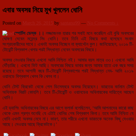
এবার অবসর নিয়ে মুখ খুললেন ধোনি
Posted on
March 26, 2015
by
santanu99
—
No Comments ↓
স্পোর্টস ডেস্ক ।।
লজ্জাজনক হারার পর সবাই মনে করেছিল এই বুঝি অবসরের
ঘোষণা দেবেন মহেন্দ্র সিং ধোনি। তবে তিনি এই বিষয়ে কথা বলেছেন সংবাদ
সংগ্রহকারীদের সাথে। এখনই অবসর নিচ্ছেন না ক্যাপ্টেন কুল। জানিয়েছেন, ২০১৬ টি-
টোয়েন্টি বিশ্বকাপ খেলার পরই সিদ্ধান্ত নেবেন অবসরের বিষয়ে।
অবসর নেওয়ার বিষয়ে এখনো আমি নিশ্চিত নই। আমার বয়স মাত্র ৩৩। এখনো আমি
দৌঁড়াচ্ছি। এখনো ফিট আছি। অবসরের বিষয়ে ভাবার জন্য আমার হাতে এক বছর সময়
রয়েছে। তবে আগামী বছর টি-টোয়েন্টি বিশ্বকা
পের পরই সিদ্ধান্ত নেব- আমি ২০১৯
ওয়ানডে বিশ্বকাপ খেলব কি খেলব না।
ধোনি টেস্ট ক্রিকেট থেকে গেল ডিসেম্বরে অবসর নিয়েছেন। ভারতের বর্তমান টেস্ট
অধিনায়ক বিরাট কোহলি। তবে টি-টোয়েন্টি ও ওয়ানডের অধিনায়কের দায়িত্বে আছেন
ধোনি।
এই ড্যাশিং অধিনায়কের বিষয়ে এর আগে ক্লার্ক বলেছিলেন, ‘আমি আপনাদের কারো কাছ
থেকে এমন প্রশ্ন শুনেছি যে এটাই ধোনির শেষ বিশ্বকাপ কিনা। তবে আমি নিশ্চিত যে
ধোনি এখনই অবসর নেবে না। কারণ, তার শরীরে এখনো ভারতকে অনেক কিছু দেওয়ার
আছে। দেওয়ার আছে ক্রিকেটকে।’