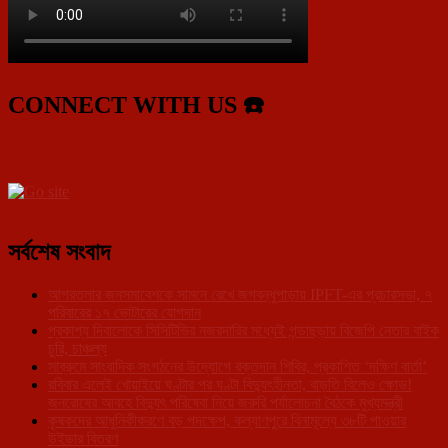
CONNECT WITH US ☎️
সর্বশেষ সংবাদ
আগরতলার জনসমাবেশকে সামনে রেখে জগবন্ধুপাড়ায় IPFT-এর প্রচারসভা, ৭
পরিবারের ১৭ ভোটারের যোগদান
প্রকাশ্য দিবালোকে সিসিটিভির নজরদারির মধ্যেই গন্ডাছড়ায় বিজেপি নেতার বাইক
চুরি, চাঞ্চল্য
সাব্রুমে সাংবাদিক সংগঠনের উদ্যোগে রক্তদান শিবির, প্রকাশিত ‘দক্ষিণ বার্তা’
রবিবার এলেই খোয়াইয়ে ঘণ্টার পর ঘণ্টা বিদ্যুৎহীনতা, বাড়তি বিলেও ক্ষোভ!
জনরোষের আবহে বিদ্যুৎ পরিষেবা নিয়ে জরুরি পর্যালোচনা বৈঠকে মুখ্যমন্ত্রী
কৃষকদের আধুনিকীকরণে বড় পদক্ষেপ, কল্যাণপুরে বিনামূল্যে ৩৮টি পাওয়ার
উইডার বিতরণ