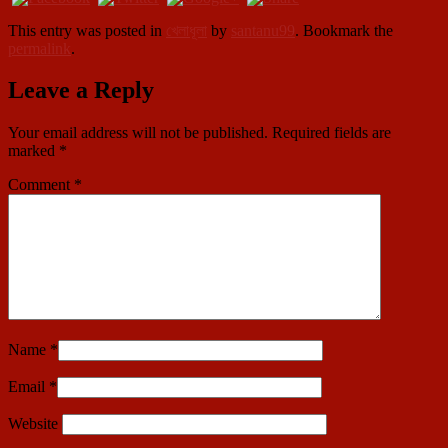
This entry was posted in
খেলাধূলা
by
santanu99
. Bookmark the
permalink
.
Leave a Reply
Your email address will not be published.
Required fields are
marked
*
Comment
*
Name
*
Email
*
Website