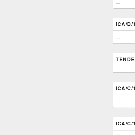
ICA/D/
TENDER (
ICA/C/
ICA/C/