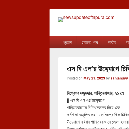
newsupdateof
The one & only exceptional Bengali Ver
Primary
প্রচ্ছদ
রাজ্যের খবর
জাতীয়
আন
menu
এস বি এল’র উদ্দ্যোগে চিক
Posted on
May 21, 2023
by
santanu99
বিশ্বেশর মজুমদার, শান্তিরবাজার, ২১ মে
||
এস বি এল এর উদ্দ্যোগে
শান্তিরবাজারে চিকিৎসকদের নিয়ে এক
কর্মশালা অনুষ্ঠিত হয়। হোমিওপ্যাথিক চিক
উদ্দ্যোগে রবিবার শান্তিরবাজারে জেলা হাস
বিশেষ কর্মশালা অনুষ্ঠিত হয়। এদিন এই কর্ম