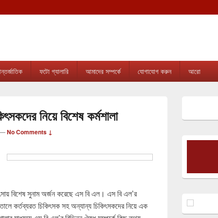
tripura.com
sion online news & infotainment portal in Tripura.
্তর্জাতিক
ফটো গ্যালারি
আমাদের সম্পর্কে
যোগাযোগ করুন
আরো
Primary
Sidebar
িৎসকদের নিয়ে বিশেষ কর্মশালা
Widget
Area
—
No Comments ↓
িৎসায় বিশেষ সুনাম অর্জন করেছে এস বি এল। এস বি এল’র
পাতালে কর্তব্যরত চিকিৎসক সহ অন্যান্য চিকিৎসকদের নিয়ে এক
শালার মাধ্যমে এস বি এল’র বিভিন্ন ঔষধ সম্পর্কে কিছু তথ্য