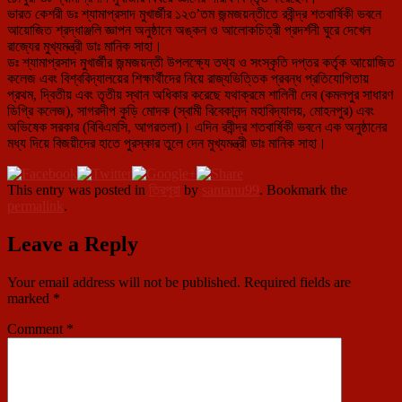
ভারত কেশরী ডঃ শ্যামাপ্রসাদ মুখার্জীর ১২৩’তম জন্মজয়ন্তীতে রবীন্দ্র শতবার্ষিকী ভবনে
আয়োজিত শ্রদ্ধাঞ্জলি জ্ঞাপন অনুষ্ঠানে অঙ্কন ও আলোকচিত্রী প্রদর্শনী ঘুরে দেখেন
রাজ্যের মুখ্যমন্ত্রী ডাঃ মানিক সাহা।
ডঃ শ্যামাপ্রসাদ মুখার্জীর জন্মজয়ন্তী উপলক্ষ্যে তথ্য ও সংস্কৃতি দপ্তর কর্তৃক আয়োজিত
কলেজ এবং বিশ্ববিদ্যালয়ের শিক্ষার্থীদের নিয়ে রাজ্যভিত্তিক প্রবন্ধ প্রতিযোগিতায়
প্রথম, দ্বিতীয় এবং তৃতীয় স্থান অধিকার করেছে যথাক্রমে শালিনী দেব (কমলপুর সাধারণ
ডিগ্রি কলেজ), সাগরদীপ কুড়ি মোদক‌ (স্বামী বিবেকানন্দ মহাবিদ্যালয়, মোহনপুর) এবং
অভিষেক সরকার (বিবিএমসি, আগরতলা)। এদিন রবীন্দ্র শতবার্ষিকী ভবনে এক অনুষ্ঠানের
মধ্য দিয়ে বিজয়ীদের হাতে পুরস্কার তুলে দেন মুখ্যমন্ত্রী ডাঃ মানিক সাহা।
This entry was posted in
ত্রিপুরা
by
santanu99
. Bookmark the
permalink
.
Leave a Reply
Your email address will not be published.
Required fields are
marked
*
Comment
*