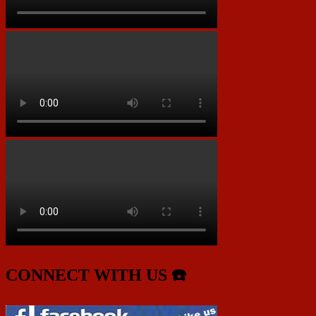
CONNECT WITH US ☎️