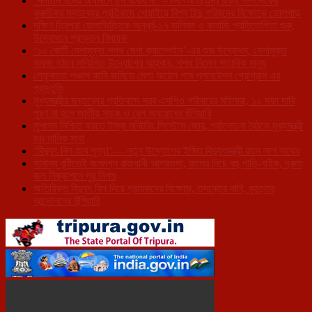
‘সনাতন ধর্মের অপমানে চুপ থাকব না’ – সিপিআই(এম) রাজ্য সম্পাদকের
কুরুচিকর মন্তব্যের প্রতিবাদে খোয়াইয়ে বিশ্ব হিন্দু পরিষদের বিক্ষোভে তোলপাড়
দক্ষিণ ত্রিপুরা জেলাভিত্তিক অনূর্ধ্ব-১৭ ভলিবল ও কাবাডি প্রতিযোগিতা শুরু,
উদ্বোধনে প্রাক্তন বিধায়ক
‘১০ কোটি নেশামুক্ত শপথ মেগা ক্যাম্পেইন’-এর শুভ উদ্বোধন, নেশামুক্ত
সমাজ গঠনে সম্মিলিত উদ্যোগের আহ্বান, শপথ নিলেন শতাধিক মানুষ
লেফুঙ্গাতে পঞ্চাশ কানি জমিতে মেগা অয়েল পাম প্লানটেশন প্রোগ্রাম এর
প্রস্তুতি
মুখ্যমন্ত্রীর মন্তব্যের প্রতিবাদে সরব এসপিও পরিবারের মহিলারা, ১০ দফা দাবি
পূরণ না হলে জাতীয় সড়ক ও রেল অবরোধের হুঁশিয়ারি
সুশাসন নিশ্চিত করতে টাস্ক মনিটরিং সিস্টেমে জোর, পর্যালোচনা বৈঠকে মুখ্যমন্ত্রী
ডাঃ মানিক সাহা
‘বিদ্যুৎ বিল হবে শূন্য!’— নতুন উদ্যোগের ইঙ্গিত বিদ্যুৎমন্ত্রী রতন লাল নাথের
সামান্য বৃষ্টিতেই জলমগ্ন রাজধানী আগরতলা, জলের নিচে বহু গাড়ি-বাইক, দ্রুত
জল নিষ্কাশনে পুর নিগম
অতিরিক্ত বিদ্যুৎ বিল নিয়ে গ্রাহকদের বিক্ষোভ, তদন্তের দাবি, বৃহত্তর
আন্দোলনের হুঁশিয়ারি