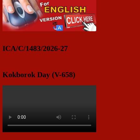
ICA/C/1483/2026-27
Kokborok Day (V-658)