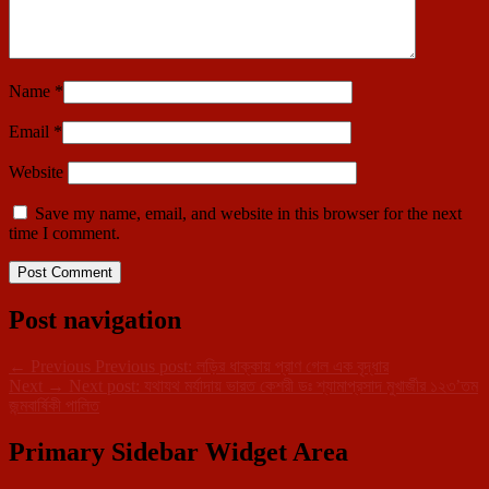
Name
*
Email
*
Website
Save my name, email, and website in this browser for the next
time I comment.
Post navigation
←
Previous
Previous post:
লড়ির ধাক্কায় প্রাণ গেল এক বৃদ্ধার
Next
→
Next post:
যথাযথ মর্যাদায় ভারত কেশরী ডঃ শ্যামাপ্রসাদ মুখার্জীর ১২৩’তম
জন্মবার্ষিকী পালিত
Primary Sidebar Widget Area