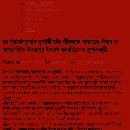
স্বাস্থ্য ও সচেতনতা
তথ্য, বিজ্ঞান ও প্রযুক্তি
খেলাধূলা
তারায় তারায়
কথায় কথায়
ভিডিও
ডঃ শ্যামাপ্রসাদ মুখার্জী তাঁর জীবনকে ভারতের ঐক্য ও
অগ্রগতির উদ্দেশ্যে উৎসর্গ করেছিলেনঃ মুখ্যমন্ত্রী
Posted on
July 6, 2023
by
santanu99
—
No Comments ↓
আপডেট প্রতিনিধি, আগরতলা, ০৬ জুলাই ||
জাতীয়তাবাদের মশালধারক, দক্ষ সংগঠক
তথা ভারতীয় জনসংঘের প্রতিষ্ঠাতা ভারত কেশরী ডঃ শ্যামাপ্রসাদ মুখার্জীর ১২৩’তম
জন্মজয়ন্তীতে রবীন্দ্র শতবার্ষিকী ভবনে আয়োজিত হয় এক শ্রদ্ধাঞ্জলি জ্ঞাপন অনুষ্ঠান।
বৃহস্পতিবার আয়োজিত এই শ্রদ্ধাঞ্জলি জ্ঞাপন অনুষ্ঠানে উপস্থিত ছিলেন রাজ্যের
মুখ্যমন্ত্রী ডাঃ মানিক সাহা, এম বি বি কলেজের অবসরপ্রাপ্ত অধ্যাপক ডঃ জগদীশ গন
চৌধুরী প্রমুখ।
এদিন তিনি ভারত কেশরী ডঃ শ্যামাপ্রসাদ মুখার্জীর প্রতিকৃতিতে পুষ্পার্ঘ্য অর্পণ করে
বলেন, ভারত কেশরী ডঃ শ্যামাপ্রসাদ মুখার্জীর আদর্শের প্রতি দায়বদ্ধতা এবং
জাতীয়তাবাদী চিন্তাধারা কোটি কোটি দেশবাসীর অনুপ্রেরণা। ডঃ মুখার্জী তাঁর জীবনকে
ভারতের ঐক্য ও অগ্রগতির উদ্দেশ্যে উৎসর্গ করেছিলেন।
এদিন এই মহতী অনুষ্ঠানে এম বি বি কলেজের অবসরপ্রাপ্ত অধ্যাপক ডঃ জগদীশ গন
চৌধুরী ডঃ শ্যামাপ্রসাদ মুখার্জীর বিষয়ে জ্ঞানের পরিধি বিস্তৃত করেছেন।