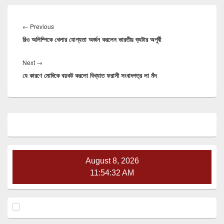
Post
navigation
Previous
←
Previous
রিও অলিম্পিকে খেলার যোগ্যতা অর্জন করলেন ভারতীয় শ্যুটার অপূর্বী
post:
Next
Next
→
যে কারণে মোদিকে বয়কট করলো বিখ্যাত ফরাসী সংবাদপত্র লা মঁদ
post:
Primary
Sidebar
Widget
Area
August 8, 2026
11:54:33 AM