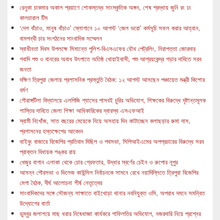
রেনুকা চাকমার অকাল প্রয়াণে শোকস্তব্ধ সাংস্কৃতিক অঙ্গন, শেষ শ্রদ্ধায় জুনি রং ঢং
কালচারাল টিম
‘দেশ বাঁচাও, মানুষ বাঁচাও’ স্লোগানে ১০ আগস্ট ‘জেল ভরো’ কর্মসূচি সফল করার আহ্বান,
বামপন্থী চার সংগঠনের সাংবাদিক সম্মেলন
স্বাধীনতা দিবস উপলক্ষে সিমান্তে পুলিশ-বিএসএফের যৌথ পেট্রলিং, নিরাপত্তা জোরদার
গবাদি পশু ও বানরের অবাধ উৎপাতে অতিষ্ঠ খোয়াইবাসী, পশু আশ্রয়কেন্দ্র গড়ার দাবিতে সরব
জনতা
দক্ষিণ ত্রিপুরা জেলায় প্রশাসনিক প্রস্তুতি বৈঠক: ১২ আগস্ট আসছেন পঞ্চায়েত মন্ত্রী কিশোর
বর্মণ
গৌরাঙ্গটিলা বিদ্যালয়ে এলপিজি গ্যাসের পাসবই চুরির অভিযোগ, শিক্ষকের বিরুদ্ধে দৃষ্টান্তমূলক
শাস্তির দাবিতে জেলা শিক্ষা আধিকারিকের দ্বারস্থ এসএফআই
স্বামী নিখোঁজ, সাত বছরের মেয়েকে নিয়ে অসহায় দিন কাটাচ্ছেন কলাছড়ার রুমা দাস,
প্রশাসনের হস্তক্ষেপের আবেদন
থাইবুং বাজারে বিজেপির প্রতিবাদ মিছিল ও পথসভা, সিপিআইএমের অপপ্রচারের বিরুদ্ধে সরব
প্রাক্তন বিধায়ক শঙ্কর রায়
খেজুর বাগান এলাকা থেকে চোর গ্রেফতার, উদ্ধার স্বর্ণের চেইন ও রুপোর নূপুর
আসন্ন পৌরসভা ও ভিলেজ কাউন্সিল নির্বাচনকে সামনে রেখে নয়াদিল্লিতে ত্রিপুরা বিজেপির
মেগা বৈঠক, দীর্ঘ আলোচনা শীর্ষ নেতৃত্বের
সাংবাদিকদের সঙ্গে সৌজন্য সাক্ষাতে বাইখোড়া থানার নবনিযুক্ত ওসি, অপরাধ দমনে সমন্বিত
উদ্যোগের বার্তা
ডুম্বুর জলাশয়ে মাছ ধরার নিষেধাজ্ঞা কার্যকরে গাফিলতির অভিযোগ, নজরদারি নিয়ে প্রশ্নের