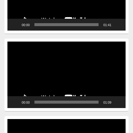
00:00
01:41
Video
Player
00:00
01:09
Video
Player