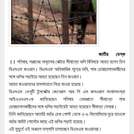
জাতীয় ডেস্ক
।।
শনিবার, পঞ্জাবের অমৃতসর সেক্টরে সীমান্তে গুলি বিনিময়ে আহত হলেন তিন
বিএসএফ জওয়ান। বিএসএফ আধিকারিক সূত্রে দাবি, পাক চোরাচালানকারীদের
সঙ্গে গুলির লড়াইয়ে আহত হয়েছেন তিন জওয়ান।
আহত জওয়ানদের হাসপাতালে নিয়ে যাওয়া হয়েছে।
বিএসএফ ডেপুটি ইন্সপেক্টর জেনেরাল আর পি এস জসওয়াল সংবাদসংস্থা
আইএএনএস-কে জানিয়েছেন শনিবার ভোররাতে সীমান্তে পাক
চোরাচালানকারীদের সঙ্গে গুলির লড়াইয়েই আহত হয়েছেন সীমান্ত সেনারা।
তিনি জানিয়েছেন আতারি বর্ডার চেক পোস্ট থেকে ৫-৬ কিলোমিতার দূরে ডাওকে
বর্ডার আউট পোস্টের কাছে এই গুলির লড়াই হয়েছে।
এই মুহূর্তে ওই অঞ্চলে তল্লাসি চালাচ্ছেন বিএসএফ জওয়ানরা।