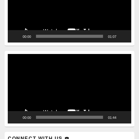
00:00
01:07
Video
Player
00:00
01:44
CONNECT WITH US ☎️