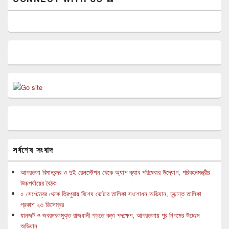
সর্বশেষ সংবাদ
আগরতলা বিমানবন্দর ও দুই রেলস্টেশন থেকে অ্যাপ-ক্যাব পরিষেবার উদ্যোগ, পরিবহনমন্ত্রীর
উচ্চপর্যায়ের বৈঠক
৫ সেপ্টেম্বর থেকে ত্রিপুরায় বিশেষ ভোটার তালিকা সংশোধন অভিযান, চূড়ান্ত তালিকা
প্রকাশ ২৩ ডিসেম্বর
যানজট ও জবরদখলমুক্ত রাজধানী গড়তে কড়া পদক্ষেপ, আগরতলায় পুর নিগমের উচ্ছেদ
অভিযান