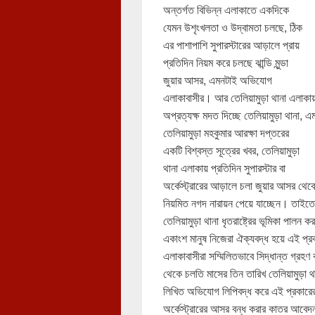
অন্তর্গত বিভিন্ন এলাকাতে একদিকে
যেমন উশৃংখলতা ও উদ্বামতা চলছে, ঠিক
এর পাশাপাশি সুপারস্টারের আড়ালে প্রায়
প্রতিদিন নিয়ম করে চলছে ঝান্ডি মুন্ডা
জুয়ার আসর, এমনটাই অভিযোগ
এলাকাবাসীর। আর তেলিয়ামুড়া থানা এলাকায
অপ্রত্যক্ষ মদত দিচ্ছে তেলিয়ামুড়া থান
তেলিয়ামুড়া মহকুমার আরক্ষা দপ্তরের
একটি বিশ্বস্ত সূত্রের খবর, তেলিয়ামুড়া
থানা এলাকায় প্রতিদিন সুপারস্টার বা
অর্কেস্ট্রারের আড়ালে চলা জুয়ার আসর থে
নিয়মিত নগদ নারায়ন পেয়ে যাচ্ছেন। তাইতো ত
তেলিয়ামুড়া থানা ধৃতরাষ্ট্রের ভূমিকা পালন
একাংশ মানুষ নিজেরা ঐক্যবদ্ধ হয়ে এই প্
এলাকাবাসীরা সম্মিলিতভাবে সিদ্ধান্ত গ্রহ
থেকে চলতি মাসের তিন তারিখ তেলিয়ামুড়া থা
লিখিত অভিযোগ লিপিবদ্ধ করে এই প্রকারের স
অর্কেস্ট্রারের আসর বন্ধ করার কাতর আবেদন