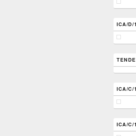
ICA/D/
TENDER (
ICA/C/
ICA/C/