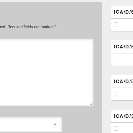
ICA/D/
hed.
Required fields are marked
*
ICA/D/
ICA/D/
ICA/D/
*