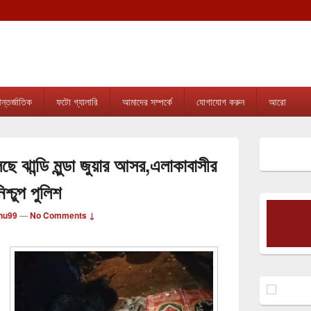
tripura.com
sion online news & infotainment portal in Tripura.
্তর্জাতিক
ফটো গ্যালারি
আমাদের সম্পর্কে
যোগাযোগ করুন
আরো
Primary
Sidebar
ে ঝান্ডি মুন্ডা জুয়ার আসর,এলাকাবাসীর
Widget
Area
্চুপ পুলিশ
nu99
—
No Comments ↓