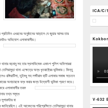
ICA/C/
় প্রতিদিন এধরনের অনুষ্ঠানের আড়ালে যে জুয়ার আসর তার
Kokbor
া, এমনটাও অভিযোগ এলাকাবাসীর।
কে থানার বড়বাবু সহ তার স্থলাভিষেক একাংশ পুলিশ অফিসাররা
েলিয়ামুড়া থানা এক্ষেত্রে অন্ধ ধৃতরাষ্ট্রের ভূমিকায়। কিন্তু
 করলেও রঙ্গিয়াটিলা, তুইমধু সহ লক্ষীরাম হাটি এলাকার সমাজ সচেতন
রকারের অনাচারকে বন্ধ করার জন্য উদ্যোগী ভূমিকা গ্রহণ করে।
ণ করে এলাকাবাসীর তরফ
নায় তথ্য সমৃদ্ধ
V-632 
ুপারস্টার বা
 জানিয়েছিল। এই আবেদনের পরিপ্রেক্ষিতে তেলিয়ামুড়া থানার