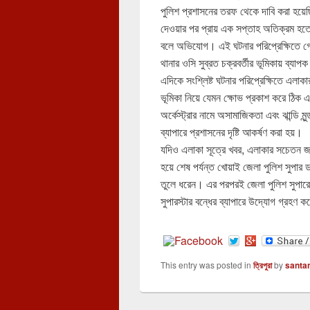
পুলিশ প্রশাসনের তরফ থেকে দাবি করা হয়েছ
দেওয়ার পর প্রায় এক সপ্তাহ অতিক্রম হতে
বলে অভিযোগ। এই ঘটনার পরিপ্রেক্ষিতে গোট
থানার ওসি সুব্রত চক্রবর্তীর ভূমিকায় ব্যাপক 
এদিকে সংশ্লিষ্ট ঘটনার পরিপ্রেক্ষিতে এলা
ভূমিকা নিয়ে যেমন ক্ষোভ প্রকাশ করে ঠিক এ
অর্কেস্ট্রার নামে অসামাজিকতা এবং ঝান্ডি 
ব্যাপারে প্রশাসনের দৃষ্টি আকর্ষণ করা হয়।
যদিও এলাকা সূত্রে খবর, এলাকার সচেতন জন
হয়ে শেষ পর্যন্ত খোয়াই জেলা পুলিশ সুপার
তুলে ধরেন। এর পরপরই জেলা পুলিশ সুপারের গু
সুপারস্টার বন্ধের ব্যাপারে উদ্যোগ গ্রহণ 
This entry was posted in
ত্রিপুরা
by
santa