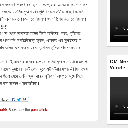
িল ব্যবস্থা গ্রহণ করা হবে। কিন্তু ৩রা ডিসেম্বর আবেদন জমা
 চললেও তেলিয়ামুড়া থানার পুলিশ কোন ভূমিকা গ্রহণ করেনি
া এলাকার লোকজন তেলিয়ামুড়া থানা বিশেষ করে তেলিয়ামুড়া
ক্ষুব্ধ।
কার পক্ষ থেকে সংবাদমাধ্যমের নিকট অভিযোগ করে, পুলিশের
র পাশাপাশি অনতিবিলম্বে তুইমধু এলাকার এই সুপারস্টার বা
মুন্ডার আসর রোধ করতে যাতে প্রশাসন ভূমিকা পালন করে সে
CM Mes
গণ এই অনাচার বন্ধের ব্যপারে তেলিয়ামুড়া থানা থেকে হতাশ
Vande 
 ডঃ রমেশ কুমারের নিকট ফোন যুগে এই ঘটনার সম্পর্কে বিষদ তথ্য
ঁতো খেয়ে তেলিয়ামুড়া থানার পুলিশ ঘটনাস্থলে ছুটে গিয়ে
করে বলে জানান এলাকাবাসীরা।
nu99
. Bookmark the
permalink
.