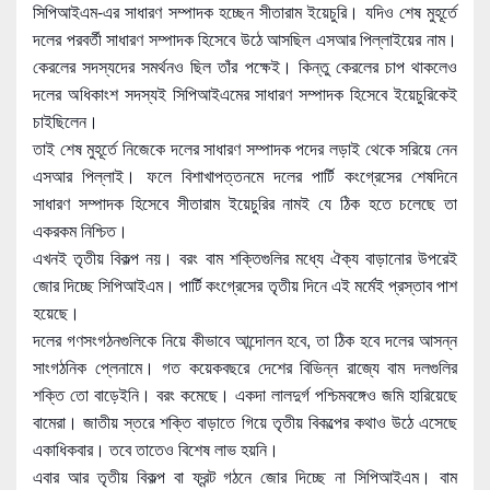
সিপিআইএম-এর সাধারণ সম্পাদক হচ্ছেন সীতারাম ইয়েচুরি। যদিও শেষ মুহূর্তে
দলের পরবর্তী সাধারণ সম্পাদক হিসেবে উঠে আসছিল এসআর পিল্লাইয়ের নাম।
কেরলের সদস্যদের সমর্থনও ছিল তাঁর পক্ষেই। কিন্তু কেরলের চাপ থাকলেও
দলের অধিকাংশ সদস্যই সিপিআইএমের সাধারণ সম্পাদক হিসেবে ইয়েচুরিকেই
চাইছিলেন।
তাই শেষ মুহূর্তে নিজেকে দলের সাধারণ সম্পাদক পদের লড়াই থেকে সরিয়ে নেন
এসআর পিল্লাই। ফলে বিশাখাপত্তনমে দলের পার্টি কংগ্রেসের শেষদিনে
সা
ধারণ সম্পাদক হিসেবে সীতারাম ইয়েচুরির নামই যে ঠিক হতে চলেছে তা
একরকম নিশ্চিত।
এখনই তৃতীয় বিকল্প নয়। বরং বাম শক্তিগুলির মধ্যে ঐক্য বাড়ানোর উপরেই
জোর দিচ্ছে সিপিআইএম। পার্টি কংগ্রেসের তৃতীয় দিনে এই মর্মেই প্রস্তাব পাশ
হয়েছে।
দলের গণসংগঠনগুলিকে নিয়ে কীভাবে আন্দোলন হবে, তা ঠিক হবে দলের আসন্ন
সাংগঠনিক প্লেনামে। গত কয়েকবছরে দেশের বিভিন্ন রাজ্যে বাম দলগুলির
শক্তি তো বাড়েইনি। বরং কমেছে। একদা লালদুর্গ পশ্চিমবঙ্গেও জমি হারিয়েছে
বামেরা। জাতীয় স্তরে শক্তি বাড়াতে গিয়ে তৃতীয় বিকল্পের কথাও উঠে এসেছে
একাধিকবার। তবে তাতেও বিশেষ লাভ হয়নি।
এবার আর তৃতীয় বিকল্প বা ফ্রন্ট গঠনে জোর দিচ্ছে না সিপিআইএম। বাম