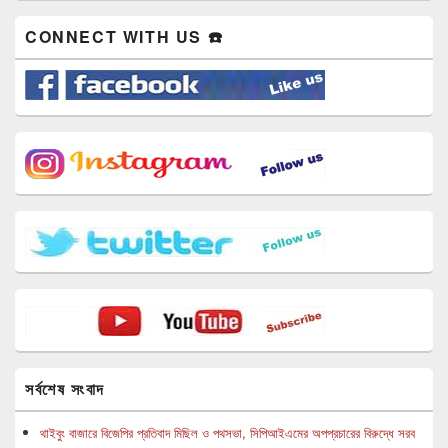
CONNECT WITH US ☎️
সর্বশেষ সংবাদ
থাইবুং বাজারে বিজেপির প্রতিবাদ মিছিল ও পথসভা, সিপিআইএমের অপপ্রচারের বিরুদ্ধে সরব