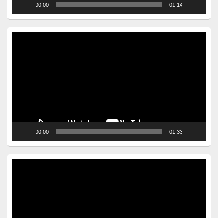
00:00
01:14
Video
Player
00:00
01:33
Video
Player