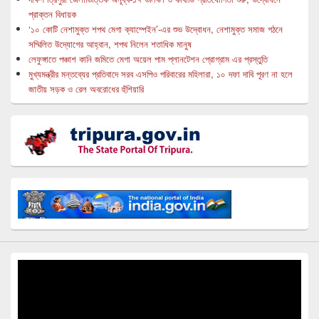
প্রাক্তন বিধায়ক
‘১০ কোটি নেশামুক্ত শপথ মেগা ক্যাম্পেইন’-এর শুভ উদ্বোধন, নেশামুক্ত সমাজ গঠনে
সম্মিলিত উদ্যোগের আহ্বান, শপথ নিলেন শতাধিক মানুষ
লেফুঙ্গাতে পঞ্চাশ কানি জমিতে মেগা অয়েল পাম প্লানটেশন প্রোগ্রাম এর প্রস্তুতি
মুখ্যমন্ত্রীর মন্তব্যের প্রতিবাদে সরব এসপিও পরিবারের মহিলারা, ১০ দফা দাবি পূরণ না হলে
জাতীয় সড়ক ও রেল অবরোধের হুঁশিয়ারি
Video
Player