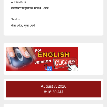
navigation
Previous
←
Previous
রাজনীতিতে বিশ্বাসী নয় বিজেপি : মোদি
post:
Next
Next
→
দিনের শেষে, ঘুমের দেশে
post:
Primary
Sidebar
Widget
Area
August 7, 2026
8:16:30 AM