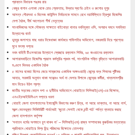
প্রাক্তন বিধায়ক শঙ্কর রায়
খেজুর বাগান এলাকা থেকে চোর গ্রেফতার, উদ্ধার স্বর্ণের চেইন ও রুপোর নূপুর
আসন্ন পৌরসভা ও ভিলেজ কাউন্সিল নির্বাচনকে সামনে রেখে নয়াদিল্লিতে ত্রিপুরা বিজেপির
মেগা বৈঠক, দীর্ঘ আলোচনা শীর্ষ নেতৃত্বের
সাংবাদিকদের সঙ্গে সৌজন্য সাক্ষাতে বাইখোড়া থানার নবনিযুক্ত ওসি, অপরাধ দমনে সমন্বিত
উদ্যোগের বার্তা
ডুম্বুর জলাশয়ে মাছ ধরার নিষেধাজ্ঞা কার্যকরে গাফিলতির অভিযোগ, নজরদারি নিয়ে প্রশ্নের
মুখে মৎস্য দপ্তর
নবম বাহিনী টিএসআরের উদ্যোগে স্বেচ্ছায় রক্তদান শিবির, ৬৫ জওয়ানের রক্তদান
আশারামবাড়িতে বিজেপির প্রয়াস কর্মসূচির প্রথম পর্ব, সাংগঠনিক শক্তি বৃদ্ধিতে আশারামবাড়ি
মণ্ডলে দিনভর একাধিক বৈঠক
৫ মাসের বকেয়া বিলের জেরে সাব্রুমের একাধিক অঙ্গনওয়াড়ি কেন্দ্রে বন্ধ শিশুদের পুষ্টিকর
আহার, সরকারি অনুদান থাকা সত্ত্বেও অর্থ না মেলায় বিপাকে কেন্দ্রের কর্মীরা, খাদ্যসামগ্রীর
মান নিয়েও উঠল প্রশ্ন
জাতীয় সড়কের বেহাল দশা ও দুর্নীতির অভিযোগে খোয়াইতে সিপিআই(এম)-এর বিক্ষোভ,
এনএইচআইডিসিএল দপ্তরে ধরনা
খোয়াই জেলা হাসপাতালের ইমার্জেন্সি বিভাগের করুণ চিত্র, না আছে ডাক্তার, না আছে নার্স,
স্বল্প বেতনভূক্ত সিকিউরিটি গার্ডদেরই ‘জুতো সেলাই থেকে চন্ডী পাঠ’ পর্যন্ত ব্যবহার করছে
জেলা হাসপাতাল কর্তৃপক্ষ
‘সনাতন ধর্মের অপমানে চুপ থাকব না’ – সিপিআই(এম) রাজ্য সম্পাদকের কুরুচিকর মন্তব্যের
প্রতিবাদে খোয়াইয়ে বিশ্ব হিন্দু পরিষদের বিক্ষোভে তোলপাড়
দক্ষিণ ত্রিপুরা জেলাভিত্তিক অনূর্ধ্ব-১৭ ভলিবল ও কাবাডি প্রতিযোগিতা শুরু, উদ্বোধনে