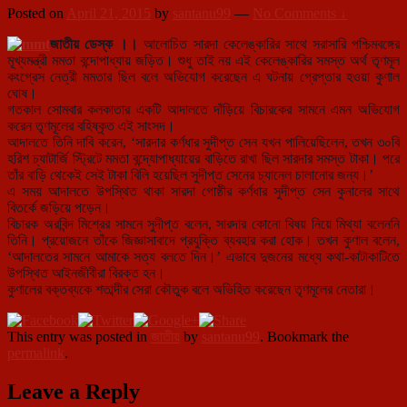
Posted on
April 21, 2015
by
santanu99
—
No Comments ↓
জাতীয় ডেস্ক ।।
আলোচিত সারদা কেলেঙ্কারির সাথে সরাসারি পশ্চিমবঙ্গের
মূখ্যমন্ত্রী মমতা বন্দোপাধ্যায় জড়িত। শুধু তাই নয় এই কেলেঙ্কারির সমস্ত অর্থ তৃণমূল
কংগ্রেস নেত্রী মমতার ছিল বলে অভিযোগ করেছেন এ ঘটনায় গ্রেপ্তার হওয়া কুণাল
ঘোষ।
গতকাল সোমবার কলকাতার একটি আদালতে দাঁড়িয়ে বিচারকের সামনে এমন অভিযোগ
করেন তৃণমূলের বহিষ্কৃত এই সাংসদ।
আদালতে তিনি দাবি করেন, ‘সারদার কর্ণধার সুদীপ্ত সেন যখন পালিয়েছিলেন, তখন ৩০বি
হরিশ চ্যাটার্জি স্ট্র
িটে মমতা বন্দ্যোপাধ্যায়ের বাড়িতে রাখা ছিল সারদার সমস্ত টাকা। পরে
তাঁর বাড়ি থেকেই সেই টাকা বিলি হয়েছিল সুদীপ্ত সেনের চ্যানেল চালানোর জন্য।’
এ সময় আদালতে উপস্থিত থাকা সারদা গোষ্ঠীর কর্ণধার সুদীপ্ত সেন কুনালের সাথে
বিতর্কে জড়িয়ে পড়েন।
বিচারক অরবিন্দ মিশ্রের সামনে সুদীপ্ত বলেন, সারদার কোনো বিষয় নিয়ে মিথ্যা বলেননি
তিনি। প্রয়োজনে তাঁকে জিজ্ঞাসাবাদে প্রযুক্তি ব্যবহার করা হোক। তখন কুণাল বলেন,
‘আদালতের সামনে আমাকে সত্য বলতে দিন।’ এভাবে দুজনের মধ্যে কথা-কাটাকাটিতে
উপস্থিত আইনজীবীরা বিরক্ত হন।
কুণালের বক্তব্যকে শতাব্দীর সেরা কৌতুক বলে অভিহিত করেছেন তৃণমূলের নেতারা।
This entry was posted in
জাতীয়
by
santanu99
. Bookmark the
permalink
.
Leave a Reply