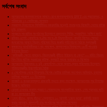
সর্বশেষ সংবাদ
আগরতলার জনসমাবেশকে সামনে রেখে জগবন্ধুপাড়ায় IPFT-এর প্রচারসভা, ৭
পরিবারের ১৭ ভোটারের যোগদান
প্রকাশ্য দিবালোকে সিসিটিভির নজরদারির মধ্যেই গন্ডাছড়ায় বিজেপি নেতার বাইক
চুরি, চাঞ্চল্য
সাব্রুমে সাংবাদিক সংগঠনের উদ্যোগে রক্তদান শিবির, প্রকাশিত ‘দক্ষিণ বার্তা’
রবিবার এলেই খোয়াইয়ে ঘণ্টার পর ঘণ্টা বিদ্যুৎহীনতা, বাড়তি বিলেও ক্ষোভ!
জনরোষের আবহে বিদ্যুৎ পরিষেবা নিয়ে জরুরি পর্যালোচনা বৈঠকে মুখ্যমন্ত্রী
কৃষকদের আধুনিকীকরণে বড় পদক্ষেপ, কল্যাণপুরে বিনামূল্যে ৩৮টি পাওয়ার
উইডার বিতরণ
‘কৃষিমন্ত্রী ক্ষেতে নামছেন, বিদ্যুৎমন্ত্রী খুঁটিতে উঠছেন না কেন?’— বর্ধিত বিদ্যুৎ
বিল নিয়ে মানিক সরকারের কটাক্ষ, মনুঘাটে সড়ক অবরোধ ও বিক্ষোভ
আগরতলা বিমানবন্দর ও দুই রেলস্টেশন থেকে অ্যাপ-ক্যাব পরিষেবার উদ্যোগ,
পরিবহনমন্ত্রীর উচ্চপর্যায়ের বৈঠক
৫ সেপ্টেম্বর থেকে ত্রিপুরায় বিশেষ ভোটার তালিকা সংশোধন অভিযান, চূড়ান্ত
তালিকা প্রকাশ ২৩ ডিসেম্বর
যানজট ও জবরদখলমুক্ত রাজধানী গড়তে কড়া পদক্ষেপ, আগরতলায় পুর নিগমের
উচ্ছেদ অভিযান
রেনুকা চাকমার অকাল প্রয়াণে শোকস্তব্ধ সাংস্কৃতিক অঙ্গন, শেষ শ্রদ্ধায় জুনি
রং ঢং কালচারাল টিম
‘দেশ বাঁচাও, মানুষ বাঁচাও’ স্লোগানে ১০ আগস্ট ‘জেল ভরো’ কর্মসূচি সফল
করার আহ্বান, বামপন্থী চার সংগঠনের সাংবাদিক সম্মেলন
স্বাধীনতা দিবস উপলক্ষে সিমান্তে পুলিশ-বিএসএফের যৌথ পেট্রলিং, নিরাপত্তা