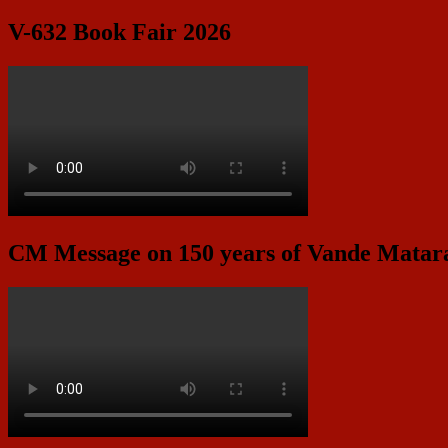
V-632 Book Fair 2026
CM Message on 150 years of Vande Mata