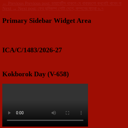
←
Previous
Previous post:
ডায়াবেটিস থাকলে যে খাবারগুলো কখনোই খাবেন না
Next
→
Next post:
ফের ভূমিকম্প গোটা দেশে, কম্পনের মাত্রা ৬.৭
Primary Sidebar Widget Area
ICA/C/1483/2026-27
Kokborok Day (V-658)