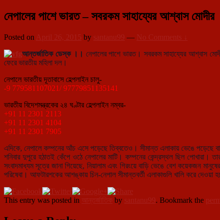
নেপালের পাশে ভারত – সবরকম সাহায্যের আশ্বাস মোদীর
Posted on
April 26, 2015
by
santanu99
—
No Comments ↓
আন্তর্জাতিক ডেস্ক ।।
নেপালের পাশে ভারত। সবরকম সাহায্যের আশ্বাস মোদীর
ফেরে ভারতীয় মহিলা দল।
নেপালে ভারতীয় দূতাবাসে হেল্পলাইন চালু-
-9 779581107021/ 97779851135141
ভারতীয় বিদেশমন্ত্রকের ২৪ ঘণ্টার হেল্পলাইন নম্বর-
+91 11 2301 2113
+91 11 2301 4104
+91 11 2301 7905
এদিকে, নেপালে কম্পনের আঁচ এসে পড়েছে তিব্বতেও। সীমান্ত এলাকায় ভেঙে পড়েছে বাড
শনিবার দুপুরে হঠাতই কেঁপে ওঠে নেপালের মাটি। কম্পনের কেন্দ্রস্থল ছিল পোখারা। তা
সংবাদমাধ্যম সূত্রে জানা গিয়েছে, নিয়ালাম এবং গিরংয়ে বাড়ি ভেঙে বেশ কয়েকজন মানুষের
পরিষেবা। আফটারশকের আশঙ্কায় চিন-নেপাল সীমান্তবর্তী এলাকাগুলি খালি করে দেওয়া হয়েছে
This entry was posted in
আন্তর্জাতিক
by
santanu99
. Bookmark the
perm