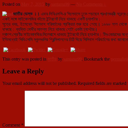
Posted on
May 7, 2015
by
santanu99
—
No Comments ↓
জাতীয় ডেস্ক ।।
এবার সিবিএসসি-র সিলেবাসে ঢুকে পড়ছেন প্রধানমন্ত্রী নরেন্দ্র
একই সঙ্গে সাইকোলজির বইতে ইন্টারনেট নিয়ে থাকছে একটি চ্যাপটার।
সূত্রে খবর, ইতমধ্যে সিলেবাস পরিবর্তনের প্রক্রিয়া শুরু হয়ে গেছে। ১৯৯৮ সাল থেকে
থাকছে। ব্যক্তি মোদীর সাফল্য নিয়ে থাকছে গোটা একটা চ্যাপ্টার।
দ্বাদশ শ্রেণীর সাইকোলজির সিলেবাসে থাকছে ইন্টারনেট নিয়ে চ্যাপ্টার। টিনএজারদের মধ্
ইতিমধ্যেই সিবিএসসি স্কুলগুলির প্রিন্সিপালদের চিঠি দিয়ে সিলিবাস পরিবর্তনের কথা জানা
This entry was posted in
জাতীয়
by
santanu99
. Bookmark the
permalin
Leave a Reply
Your email address will not be published.
Required fields are marked
Comment
*