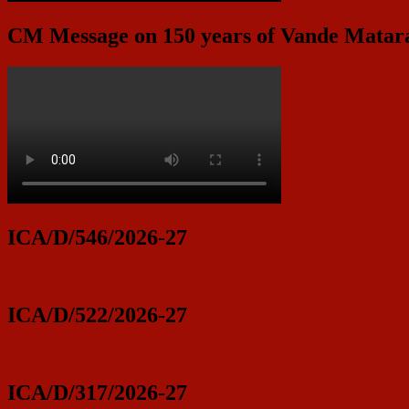
CM Message on 150 years of Vande Mata
ICA/D/546/2026-27
ICA/D/522/2026-27
ICA/D/317/2026-27