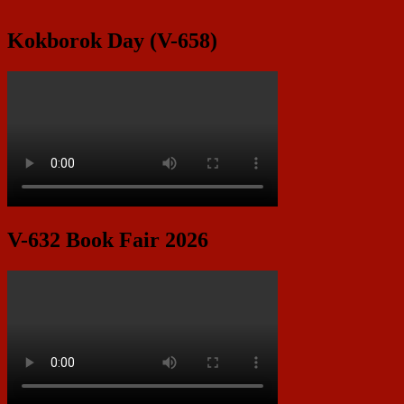
Kokborok Day (V-658)
V-632 Book Fair 2026