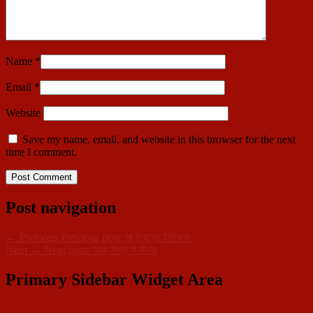
Name
*
Email
*
Website
Save my name, email, and website in this browser for the next
time I comment.
Post navigation
←
Previous
Previous post:
মা দিবসের ইতিকথা
Next
→
Next post:
আজ বিশ্ব মা দিবস
Primary Sidebar Widget Area