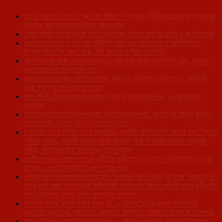
থাইবুং বাজারে বিজেপির প্রতিবাদ মিছিল ও পথসভা, সিপিআইএমের অপপ্রচারের
বিরুদ্ধে সরব প্রাক্তন বিধায়ক শঙ্কর রায়
খেজুর বাগান এলাকা থেকে চোর গ্রেফতার, উদ্ধার স্বর্ণের চেইন ও রুপোর নূপুর
আসন্ন পৌরসভা ও ভিলেজ কাউন্সিল নির্বাচনকে সামনে রেখে নয়াদিল্লিতে
ত্রিপুরা বিজেপির মেগা বৈঠক, দীর্ঘ আলোচনা শীর্ষ নেতৃত্বের
সাংবাদিকদের সঙ্গে সৌজন্য সাক্ষাতে বাইখোড়া থানার নবনিযুক্ত ওসি, অপরাধ
দমনে সমন্বিত উদ্যোগের বার্তা
ডুম্বুর জলাশয়ে মাছ ধরার নিষেধাজ্ঞা কার্যকরে গাফিলতির অভিযোগ, নজরদারি
নিয়ে প্রশ্নের মুখে মৎস্য দপ্তর
নবম বাহিনী টিএসআরের উদ্যোগে স্বেচ্ছায় রক্তদান শিবির, ৬৫ জওয়ানের
রক্তদান
আশারামবাড়িতে বিজেপির প্রয়াস কর্মসূচির প্রথম পর্ব, সাংগঠনিক শক্তি বৃদ্ধিতে
আশারামবাড়ি মণ্ডলে দিনভর একাধিক বৈঠক
৫ মাসের বকেয়া বিলের জেরে সাব্রুমের একাধিক অঙ্গনওয়াড়ি কেন্দ্রে বন্ধ শিশুদের
পুষ্টিকর আহার, সরকারি অনুদান থাকা সত্ত্বেও অর্থ না মেলায় বিপাকে কেন্দ্রের
কর্মীরা, খাদ্যসামগ্রীর মান নিয়েও উঠল প্রশ্ন
জাতীয় সড়কের বেহাল দশা ও দুর্নীতির অভিযোগে খোয়াইতে সিপিআই(এম)-এর
বিক্ষোভ, এনএইচআইডিসিএল দপ্তরে ধরনা
খোয়াই জেলা হাসপাতালের ইমার্জেন্সি বিভাগের করুণ চিত্র, না আছে ডাক্তার, না
আছে নার্স, স্বল্প বেতনভূক্ত সিকিউরিটি গার্ডদেরই ‘জুতো সেলাই থেকে চন্ডী পাঠ’
পর্যন্ত ব্যবহার করছে জেলা হাসপাতাল কর্তৃপক্ষ
‘সনাতন ধর্মের অপমানে চুপ থাকব না’ – সিপিআই(এম) রাজ্য সম্পাদকের
কুরুচিকর মন্তব্যের প্রতিবাদে খোয়াইয়ে বিশ্ব হিন্দু পরিষদের বিক্ষোভে তোলপাড়
দক্ষিণ ত্রিপুরা জেলাভিত্তিক অনূর্ধ্ব-১৭ ভলিবল ও কাবাডি প্রতিযোগিতা শুরু,