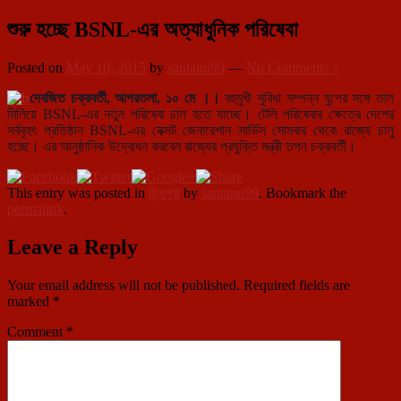
শুরু হচ্ছে BSNL-এর অত্যাধুনিক পরিষেবা
Posted on
May 10, 2015
by
santanu99
—
No Comments ↓
দেবজিত চক্রবর্তী, আগরতলা, ১০ মে ।।
বহুমুখী সুবিধা সম্পন্ন যুগের সঙ্গে তাল
মিলিয়ে BSNL-এর নতুন পরিষেবা চাল হতে যাচ্ছে। টেলি পরিষেবার ক্ষেত্রে দেশের
সর্ববৃহৎ প্রতিষ্ঠান BSNL-এর নেক্সট জেনারেশান সার্ভিস সোমবার থেকে রাজ্যে চালু
হচ্ছে। এর আনুষ্ঠানিক উদ্বোধন করবেন রাজ্যের প্রযুক্তি মন্ত্রী তপন চক্রবর্তী।
This entry was posted in
ত্রিপুরা
by
santanu99
. Bookmark the
permalink
.
Leave a Reply
Your email address will not be published.
Required fields are
marked
*
Comment
*