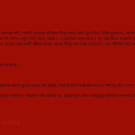
আপনার সঙ্গী? আপনি আপনার নাসিকায় তীব্র তর্জন-গর্জন তুলে দিয়ে দিব্যি ঘুমোলেও, আ
োগের তো কোনও ওষুধ নেই! আছে, আছে। এ রোগেরও ওষুধ আছে। মুখ আর জিভে কয়েকটি ব্
 জনের ওপর একটি পরীক্ষা চালান, যাদের তীব্র নাক ডাকা অভ্যেস। এই পরীক্ষায় উঠে আসা
পেছনের দিকে।
নো থাকবে মুখের ভেতরে নিচ বরাবর, সামনের দিকে অর্থাত্‍ জিভের ডগা সামনের দাঁতে লেগ
 অশান্তি। সারাদিন খাটা-খাটনির পর, রাতের ঘুমে এমন অনাহূতের আবির্ভাবে সম্পর্কে ই
e
permalink
.