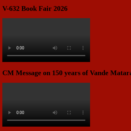
V-632 Book Fair 2026
CM Message on 150 years of Vande Mata