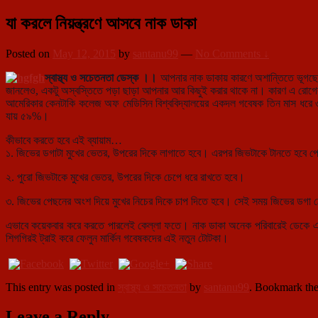
যা করলে নিয়ন্ত্রণে আসবে নাক ডাকা
Posted on
May 12, 2015
by
santanu99
—
No Comments ↓
স্বাস্থ্য ও সচেতনতা ডেস্ক ।।
আপনার নাক ডাকায় কারণে অশান্তিতে ভূগছে 
জানলেও, একটু অস্বস্তিতে পড়া ছাড়া আপনার আর কিছুই করার থাকে না। কারণ এ র
আমেরিকার কেনটাকি কলেজ
অফ মেডিসিন বিশ্ববিদ্যালয়ের একদল গবেষক তিন মাস ধরে ৩৯
যায় ৫৯%।
কীভাবে করতে হবে এই ব্যায়াম…
১. জিভের ডগাটা মুখের ভেতর, উপরের দিকে লাগাতে হবে। এরপর জিভটাকে টানতে হবে 
২. পুরো জিভটাকে মুখের ভেতর, উপরের দিকে চেপে ধরে রাখতে হবে।
৩. জিভের পেছনের অংশ দিয়ে মুখের নিচের দিকে চাপ দিতে হবে। সেই সময় জিভের ডগা ঠেকা
এভাবে কয়েকবার করে করতে পারলেই কেল্লা ফতে। নাক ডাকা অনেক পরিবারেই ডেকে এনেছে
শিগগিরই ট্রাই করে ফেলুন মার্কিন গবেষকদের এই নতুন টোটকা।
This entry was posted in
স্বাস্থ্য ও সচেতনতা
by
santanu99
. Bookmark th
Leave a Reply