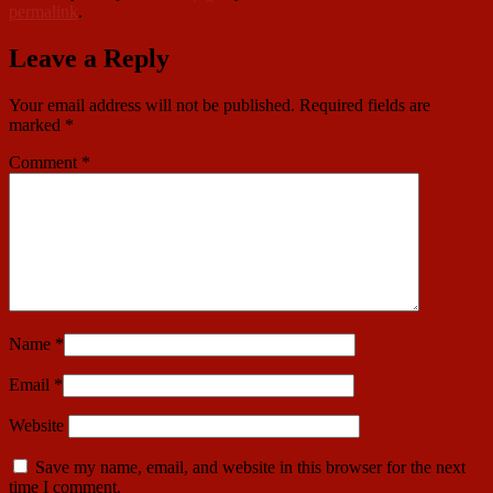
permalink
.
Leave a Reply
Your email address will not be published.
Required fields are
marked
*
Comment
*
Name
*
Email
*
Website
Save my name, email, and website in this browser for the next
time I comment.