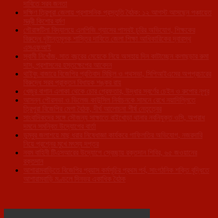
দাবিতে সরব জনতা
দক্ষিণ ত্রিপুরা জেলায় প্রশাসনিক প্রস্তুতি বৈঠক: ১২ আগস্ট আসছেন পঞ্চায়েত
মন্ত্রী কিশোর বর্মণ
গৌরাঙ্গটিলা বিদ্যালয়ে এলপিজি গ্যাসের পাসবই চুরির অভিযোগ, শিক্ষকের
বিরুদ্ধে দৃষ্টান্তমূলক শাস্তির দাবিতে জেলা শিক্ষা আধিকারিকের দ্বারস্থ
এসএফআই
স্বামী নিখোঁজ, সাত বছরের মেয়েকে নিয়ে অসহায় দিন কাটাচ্ছেন কলাছড়ার রুমা
দাস, প্রশাসনের হস্তক্ষেপের আবেদন
থাইবুং বাজারে বিজেপির প্রতিবাদ মিছিল ও পথসভা, সিপিআইএমের অপপ্রচারের
বিরুদ্ধে সরব প্রাক্তন বিধায়ক শঙ্কর রায়
খেজুর বাগান এলাকা থেকে চোর গ্রেফতার, উদ্ধার স্বর্ণের চেইন ও রুপোর নূপুর
আসন্ন পৌরসভা ও ভিলেজ কাউন্সিল নির্বাচনকে সামনে রেখে নয়াদিল্লিতে
ত্রিপুরা বিজেপির মেগা বৈঠক, দীর্ঘ আলোচনা শীর্ষ নেতৃত্বের
সাংবাদিকদের সঙ্গে সৌজন্য সাক্ষাতে বাইখোড়া থানার নবনিযুক্ত ওসি, অপরাধ
দমনে সমন্বিত উদ্যোগের বার্তা
ডুম্বুর জলাশয়ে মাছ ধরার নিষেধাজ্ঞা কার্যকরে গাফিলতির অভিযোগ, নজরদারি
নিয়ে প্রশ্নের মুখে মৎস্য দপ্তর
নবম বাহিনী টিএসআরের উদ্যোগে স্বেচ্ছায় রক্তদান শিবির, ৬৫ জওয়ানের
রক্তদান
আশারামবাড়িতে বিজেপির প্রয়াস কর্মসূচির প্রথম পর্ব, সাংগঠনিক শক্তি বৃদ্ধিতে
আশারামবাড়ি মণ্ডলে দিনভর একাধিক বৈঠক