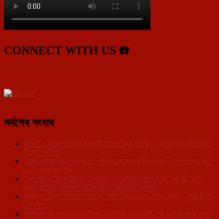
CONNECT WITH US ☎️
সর্বশেষ সংবাদ
যানজট ও জবরদখলমুক্ত রাজধানী গড়তে কড়া পদক্ষেপ, আগরতলায় পুর নিগমের
উচ্ছেদ অভিযান
রেনুকা চাকমার অকাল প্রয়াণে শোকস্তব্ধ সাংস্কৃতিক অঙ্গন, শেষ শ্রদ্ধায় জুনি
রং ঢং কালচারাল টিম
‘দেশ বাঁচাও, মানুষ বাঁচাও’ স্লোগানে ১০ আগস্ট ‘জেল ভরো’ কর্মসূচি সফল
করার আহ্বান, বামপন্থী চার সংগঠনের সাংবাদিক সম্মেলন
স্বাধীনতা দিবস উপলক্ষে সিমান্তে পুলিশ-বিএসএফের যৌথ পেট্রলিং, নিরাপত্তা
জোরদার
গবাদি পশু ও বানরের অবাধ উৎপাতে অতিষ্ঠ খোয়াইবাসী, পশু আশ্রয়কেন্দ্র গড়ার