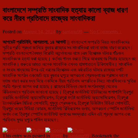
বাংলাদেশে সম্প্রতি সাংবাদিক হত্যায় কালো ব্যাজ ধারণ
করে নীরব প্রতিবাদে রাজ্যের সাংবাদিকরা
Posted on
August 14, 2024
by
santanu99
—
No Comments ↓
আপডেট প্রতিনিধি, আগরতলা, ১৪ আগস্ট ||
বাংলাদেশে সম্প্রতি নিহত সাংবাদিকদের
স্মৃতির প্রতি শ্রদ্ধা জানিয়ে বুধবার রাজ্যের সব সাংবাদিকরা কালো ব্যাজ ধারণ করেছেন।
সম্প্রতি বাংলাদেশে বৈষম্য বিরোধী আন্দোলনের নামে চরম হিংসাত্মক ঘটনায় পাঁচজন
সাংবাদিককে হত্যা করা হয়েছে। কর্তব্য পালন করতে গিয়ে আক্রমণের শিকার হয়েছেন বহু
সাংবাদিক। গুরুতর আহত অনেক সাংবাদিক এখনও হাসপাতালে চিকিৎসাধীন। সাংবাদিক
ও সংবাদ মাধ্যমের উপর এই ধরনের হিংসাত্মক এবং বর্বরোচিত ঘটনায় রাজ্যের দশটি
সাংবাদিক সংগঠন একজোট হয়ে বুধবার দুপুরে আগরতলা প্রেসক্লাবের প্রাঙ্গনে কালো
ব্যাজ ধারণ করার মধ্য দিয়ে একদিকে নীরব প্রতিবাদ অপরদিকে নিহত সাংবাদিকদের স্মৃতির
প্রতি শ্রদ্ধা জ্ঞাপন করা হয়েছে। রাজ্যের বিভিন্ন জেলা সংগঠনসমূহ থেকেও
বিভিন্নভাবে প্রতিবাদ জানানো হয়েছে। ত্রিপুরা জার্নালিস্ট ইউনিয়নের পাশাপাশি ত্রিপুরা
ওয়ার্কিং জার্নালিস্ট অ্যাসোসিয়েশন, ত্রিপুরা ফটো জার্নালিস্ট অ্যাসোসিয়েশন, ত্রিপুরা
ইলেকট্রনিক্স মিডিয়া সোসাইটি, খুমুলুং প্রেসক্লাব, ত্রিপুরা ডিজিটাল মিডিয়া সোসাইটি,
ত্রিপুরা ওয়েব মিডিয়া ফোরাম, জার্নালিস্ট রিক্রিয়েশন ক্লাব, আগরতলা স্পোর্টস জার্নালিস্ট
ক্লাব এবং ত্রিপুরা স্পোর্টস জার্নালিস্ট ক্লাবের সদস্যরাও এদিন এই শ্রদ্ধা জ্ঞাপন এবং
প্রতিবাদ মুখর দুপুরে শামিল হয়েছেন।
This entry was posted in
ত্রিপুরা
by
santanu99
. Bookmark the