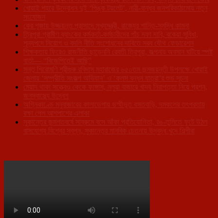
খোয়াই শহরে উদ্বোধন দুই ‘পিঙ্ক টয়লেট’, নারী-বান্ধব জনপরিকাঠামোয় নতুন
সংযোজন
কের পূজায় উজ্জয়ন্ত প্রাসাদে মুখ্যমন্ত্রী, রাজ্যের শান্তি-সমৃদ্ধি কামনা
ত্রিপুরা গ্রামীণ ব্যাংকের কর্মকর্তা-কর্মচারীদের পাঁচ দফা দাবি, বকেয়া সুবিধা,
শূন্যপদে নিয়োগ ও বদলি নীতি সংশোধনের দাবিতে সরব যৌথ ফেডারেশন
শিক্ষকতায় ফিরেও রাজনীতি ছাড়েননি রেবতী ত্রিপুরা, জল্পনার অবসান ঘটিয়ে স্পষ্ট
বার্তা— “বিজেপিতেই আছি”
সন্ত শিরোমণি শ্রীগুরু রবিদাস মহারাজের ৬৫০তম জন্মজয়ন্তী উপলক্ষে খোয়াই
জেলায় ‘সম্প্রীতি সংকল্প অভিযান’ ও ‘কলস বন্ধন যাত্রা’র শুভ সূচনা
মেয়াদ থাকা সত্ত্বেও কেকে ফাঙ্গাস, নলুয়া বাজারে খাদ্য নিরাপত্তা নিয়ে প্রশ্ন,
জনস্বাস্থ্যে উদ্বেগ
অগ্নিকাণ্ডে মনুবাজারের কালাডেপায় ভস্মীভূত বসতবাড়ি, দমকলের তৎপরতায়
রক্ষা পেল আশপাশের এলাকা
সুকান্তের জন্মশতবর্ষে সাব্রুমে বসে আঁকা প্রতিযোগিতা, রঙ-তুলিতে ফুটে উঠল
বাসযোগ্য বিশ্বের স্বপ্ন, সুকান্তের মানবিক চেতনায় উদ্বুদ্ধ খুদে শিল্পীরা