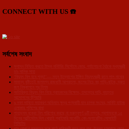
CONNECT WITH US ☎️
সর্বশেষ সংবাদ
সুশাসন নিশ্চিত করতে টাস্ক মনিটরিং সিস্টেমে জোর, পর্যালোচনা বৈঠকে মুখ্যমন্ত্রী
ডাঃ মানিক সাহা
‘বিদ্যুৎ বিল হবে শূন্য!’— নতুন উদ্যোগের ইঙ্গিত বিদ্যুৎমন্ত্রী রতন লাল নাথের
সামান্য বৃষ্টিতেই জলমগ্ন রাজধানী আগরতলা, জলের নিচে বহু গাড়ি-বাইক, দ্রুত
জল নিষ্কাশনে পুর নিগম
অতিরিক্ত বিদ্যুৎ বিল নিয়ে গ্রাহকদের বিক্ষোভ, তদন্তের দাবি, বৃহত্তর
আন্দোলনের হুঁশিয়ারি
৯ দফা দাবিতে মহাকরণ অভিযান ক্ষুদ্র পণ্যবাহী যান চালক সংঘের, সার্কিট হাউজ
এলাকায় পুলিশের বাধা
পাহাড়সম বকেয়া বিল পরিশোধ করছে না গুরুত্বপূর্ণ ৬টি দপ্তর, প্রশাসনকে ১৫
দিনের আল্টিমেটাম দিল খোয়াই প্রাইমারি মার্কেটিং কো-অপারেটিভ সোসাইটি
লিমিটেড
ধান রোপণে কৃষকদের সঙ্গে মাঠে কৃষিমন্ত্রী রতন লাল নাথ, উন্নত চাষাবাদে জোর