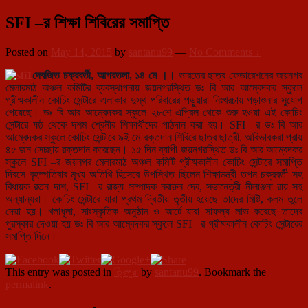
SFI –র শিক্ষা শিবিরের সমাপ্তি
Posted on
May 14, 2015
by
santanu99
—
No Comments ↓
দেবজিত চক্রবর্তী, আগরতলা, ১৪ মে ।।
ভারতের ছাত্র ফেডারেশনের জয়নগর
মেলারমাঠ অঞ্চল কমিটির ব্যবস্থাপনায় জয়নগরস্থিত ডঃ বি আর আম্বেদকর স্কুলে
গ্রীষ্মকালীন কোচিং সেন্টারে এলাকার দুস্থ পরিবারের পড়ুয়ারা নিঃখরচায় পড়াশুনার সুযোগ
পেয়েছে। ডঃ বি আর আম্বেদকর স্কুলে ২৮শে এপ্রিল থেকে শুরু হওয়া এই কোচিং
সেন্টারে ষষ্ঠ থেকে দশম শ্রেনীর শিক্ষার্থীদের পাঠদান করা হয়। SFI –র ডঃ বি আর
আম্বেদকর স্কুলে কোচিং সেন্টারে ৯ই মে রক্তদান শিবিরে ছাত্র ছাত্রী, অবিভাবকরা প্রায়
৪
৫ জন সেচ্ছায় রক্তদান করেছেন। ১৫ দিন ব্যাপী জয়নগরস্থিত ডঃ বি আর আম্বেদকর
স্কুলে SFI –র জয়নগর মেলারমাঠ অঞ্চল কমিটি গ্রীষ্মকালীন কোচিং সেন্টারে সমাপ্তি
দিবসে বৃহস্পতিবার মূখ্য অতিথি হিসেবে উপস্থিত ছিলেন শিক্ষামন্ত্রী তপন চক্রবর্তী সহ
বিধায়ক রতন দাশ, SFI –র রাজ্য সম্পাদক নবারুন দেব, সভানেত্রী নীলাঞ্জনা রায় সহ
অন্যান্যরা। কোচিং সেন্টারে যারা প্রথম দ্বিতীয় তৃতীয় হয়েছে তাদের মিষ্টি, কলম তুলে
দেয়া হয়। খলাধুলা, সাংস্কৃতিক অনুষ্ঠান ও আর্টে যারা সাফল্য লাভ করেছে তাদের
পুরস্কার দেওয়া হয় ডঃ বি আর আম্বেদকর স্কুলে SFI –র গ্রীষ্মকালীন কোচিং সেন্টারের
সমাপ্তি দিনে।
This entry was posted in
ত্রিপুরা
by
santanu99
. Bookmark the
permalink
.