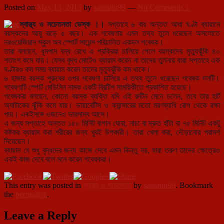
Posted on
May 15, 2015
by
santanu99
—
No Comments ↓
স্বাস্থ্য ও সচেতনতা ডেস্ক ।।
সপ্তাহে ৬ বার অন্তত আধা ঘণ্টা ব্যায়ামে
বয়স্কদের আয়ু বাড়ে ৫ বছর। এক গবেষণায় এমন তথ্য তুলে ধরেছেন অসলোতে
নরওয়েজিয়ান স্কুল অব স্পোর্ট সায়েন্স পরিচালিত একদল গবেষক।
তারা বলছেন, ধূমপান বন্ধ রেখে এ প্রক্রিয়া চালিয়ে গেলে বয়স্কদের মৃত্যুঝুঁকি ৪০
শতাংশ কমে যায়। যেসব বৃদ্ধ মোটেও ব্যায়াম করেন না তাদের তুলনায় যারা সপ্তাহে এক
ঘণ্টারও কম সময় ব্যায়াম করেন তাদের মৃত্যূঝুঁকি কম থাকে।
৬ হাজার বয়স্ক পুরুষের ওপর গবেষণা চালিয়ে এ
তথ্য তুলে ধরেছেন গবেষক দলটি।
গবেষণাটি স্পোর্ট মেডিসিন নামক একটি ব্রিটিশ সাময়িকীতে প্রকাশিত হয়েছে।
গবেষকরা বলছেন, কোনো বয়স্ক ব্যক্তি যদি এই রুটিন মেনে চলেন, তবে তার হার্ট
অ্যাটাকের ঝুঁকি কমে যায়। ডায়াবেটিস ও ক্যান্সারের মতো মরণব্যাধি রোগ থেকে রক্ষা
পায়। একইসঙ্গে ওজনেও ভারসাম্য আসে।
এ জন্য সপ্তাহে অন্তত ১৫০ মিনিট বাগান ঘোরা, নাচা বা দ্রুত হাঁটা বা ৭৫ মিনিট একটু
কষ্টকর ব্যায়াম করা শরীরের জন্য খুবই উপকারী। তারা খেলা করা, দৌড়ানোর পরামর্শ
দিয়েছেন।
ব্যায়াম যে শুধু বৃদ্ধদের জন্য কাজে দেবে এমন কিন্তু নয়, যারা তরুণ তাদের ক্ষেত্রেও
একই কাজ দেবে বলে মনে করেন গবেষকরা।
This entry was posted in
স্বাস্থ্য ও সচেতনতা
by
santanu99
. Bookmark
the
permalink
.
Leave a Reply