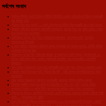
সর্বশেষ সংবাদ
সুশাসন নিশ্চিত করতে টাস্ক মনিটরিং সিস্টেমে জোর, পর্যালোচনা বৈঠকে মুখ্যমন্ত্রী
ডাঃ মানিক সাহা
‘বিদ্যুৎ বিল হবে শূন্য!’— নতুন উদ্যোগের ইঙ্গিত বিদ্যুৎমন্ত্রী রতন লাল নাথের
সামান্য বৃষ্টিতেই জলমগ্ন রাজধানী আগরতলা, জলের নিচে বহু গাড়ি-বাইক, দ্রুত
জল নিষ্কাশনে পুর নিগম
অতিরিক্ত বিদ্যুৎ বিল নিয়ে গ্রাহকদের বিক্ষোভ, তদন্তের দাবি, বৃহত্তর
আন্দোলনের হুঁশিয়ারি
৯ দফা দাবিতে মহাকরণ অভিযান ক্ষুদ্র পণ্যবাহী যান চালক সংঘের, সার্কিট হাউজ
এলাকায় পুলিশের বাধা
পাহাড়সম বকেয়া বিল পরিশোধ করছে না গুরুত্বপূর্ণ ৬টি দপ্তর, প্রশাসনকে ১৫
দিনের আল্টিমেটাম দিল খোয়াই প্রাইমারি মার্কেটিং কো-অপারেটিভ সোসাইটি
লিমিটেড
ধান রোপণে কৃষকদের সঙ্গে মাঠে কৃষিমন্ত্রী রতন লাল নাথ, উন্নত চাষাবাদে জোর
খোয়াই শহরে উদ্বোধন দুই ‘পিঙ্ক টয়লেট’, নারী-বান্ধব জনপরিকাঠামোয় নতুন
সংযোজন
কের পূজায় উজ্জয়ন্ত প্রাসাদে মুখ্যমন্ত্রী, রাজ্যের শান্তি-সমৃদ্ধি কামনা
ত্রিপুরা গ্রামীণ ব্যাংকের কর্মকর্তা-কর্মচারীদের পাঁচ দফা দাবি, বকেয়া সুবিধা,
শূন্যপদে নিয়োগ ও বদলি নীতি সংশোধনের দাবিতে সরব যৌথ ফেডারেশন
শিক্ষকতায় ফিরেও রাজনীতি ছাড়েননি রেবতী ত্রিপুরা, জল্পনার অবসান ঘটিয়ে স্পষ্ট
বার্তা— “বিজেপিতেই আছি”
সন্ত শিরোমণি শ্রীগুরু রবিদাস মহারাজের ৬৫০তম জন্মজয়ন্তী উপলক্ষে খোয়াই
জেলায় ‘সম্প্রীতি সংকল্প অভিযান’ ও ‘কলস বন্ধন যাত্রা’র শুভ সূচনা