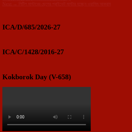
Next
post:
Next
→
লিটিল মাস্টারের ছেলের প্রাইভেট মাস্টার হচ্ছেন ওয়াসিম আকরাম
navigation
Primary
post:
Sidebar
Widget
ICA/D/685/2026-27
Area
ICA/C/1428/2016-27
Kokborok Day (V-658)