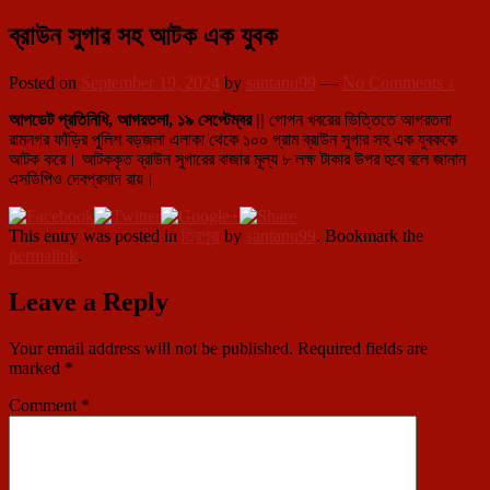
ব্রাউন সুগার সহ আটক এক যুবক
Posted on
September 19, 2024
by
santanu99
—
No Comments ↓
আপডেট প্রতিনিধি, আগরতলা, ১৯ সেপ্টেম্বর ||
গোপন খবরের ভিত্তিতে আগরতলা
রামনগর ফাঁড়ির পুলিশ বড়জলা এলাকা থেকে ১০০ গ্রাম ব্রাউন সুগার সহ এক যুবককে
আটক করে। আটককৃত ব্রাউন সুগারের বাজার মূল্য ৮ লক্ষ টাকার উপর হবে বলে জানান
এসডিপিও দেবপ্রসাদ রায়।
This entry was posted in
ত্রিপুরা
by
santanu99
. Bookmark the
permalink
.
Leave a Reply
Your email address will not be published.
Required fields are
marked
*
Comment
*