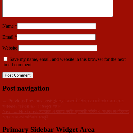
Name
*
Email
*
Website
Save my name, email, and website in this browser for the next
time I comment.
Post navigation
←
Previous
Previous post:
গন্ডাছড়া অস্থায়ী শিবিরে সরকারী ভাবে আর কোন
খাবারদাবার পাঠানো হবে নাঃ মহকুমা শাসক
Next
→
Next post:
মহারাজগঞ্জ বাজার সবজি ব্যবসায়ী সমিতি ও সাধারণ নাগরিকদের
মধ্যে সদস্যতা অভিযান কর্মসূচী
Primary Sidebar Widget Area