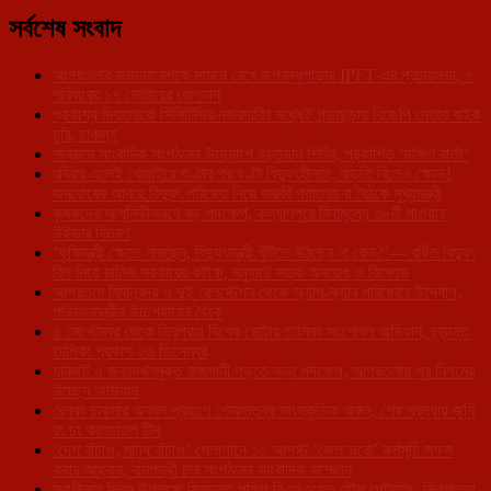
সর্বশেষ সংবাদ
আগরতলার জনসমাবেশকে সামনে রেখে জগবন্ধুপাড়ায় IPFT-এর প্রচারসভা, ৭
পরিবারের ১৭ ভোটারের যোগদান
প্রকাশ্য দিবালোকে সিসিটিভির নজরদারির মধ্যেই গন্ডাছড়ায় বিজেপি নেতার বাইক
চুরি, চাঞ্চল্য
সাব্রুমে সাংবাদিক সংগঠনের উদ্যোগে রক্তদান শিবির, প্রকাশিত ‘দক্ষিণ বার্তা’
রবিবার এলেই খোয়াইয়ে ঘণ্টার পর ঘণ্টা বিদ্যুৎহীনতা, বাড়তি বিলেও ক্ষোভ!
জনরোষের আবহে বিদ্যুৎ পরিষেবা নিয়ে জরুরি পর্যালোচনা বৈঠকে মুখ্যমন্ত্রী
কৃষকদের আধুনিকীকরণে বড় পদক্ষেপ, কল্যাণপুরে বিনামূল্যে ৩৮টি পাওয়ার
উইডার বিতরণ
‘কৃষিমন্ত্রী ক্ষেতে নামছেন, বিদ্যুৎমন্ত্রী খুঁটিতে উঠছেন না কেন?’— বর্ধিত বিদ্যুৎ
বিল নিয়ে মানিক সরকারের কটাক্ষ, মনুঘাটে সড়ক অবরোধ ও বিক্ষোভ
আগরতলা বিমানবন্দর ও দুই রেলস্টেশন থেকে অ্যাপ-ক্যাব পরিষেবার উদ্যোগ,
পরিবহনমন্ত্রীর উচ্চপর্যায়ের বৈঠক
৫ সেপ্টেম্বর থেকে ত্রিপুরায় বিশেষ ভোটার তালিকা সংশোধন অভিযান, চূড়ান্ত
তালিকা প্রকাশ ২৩ ডিসেম্বর
যানজট ও জবরদখলমুক্ত রাজধানী গড়তে কড়া পদক্ষেপ, আগরতলায় পুর নিগমের
উচ্ছেদ অভিযান
রেনুকা চাকমার অকাল প্রয়াণে শোকস্তব্ধ সাংস্কৃতিক অঙ্গন, শেষ শ্রদ্ধায় জুনি
রং ঢং কালচারাল টিম
‘দেশ বাঁচাও, মানুষ বাঁচাও’ স্লোগানে ১০ আগস্ট ‘জেল ভরো’ কর্মসূচি সফল
করার আহ্বান, বামপন্থী চার সংগঠনের সাংবাদিক সম্মেলন
স্বাধীনতা দিবস উপলক্ষে সিমান্তে পুলিশ-বিএসএফের যৌথ পেট্রলিং, নিরাপত্তা