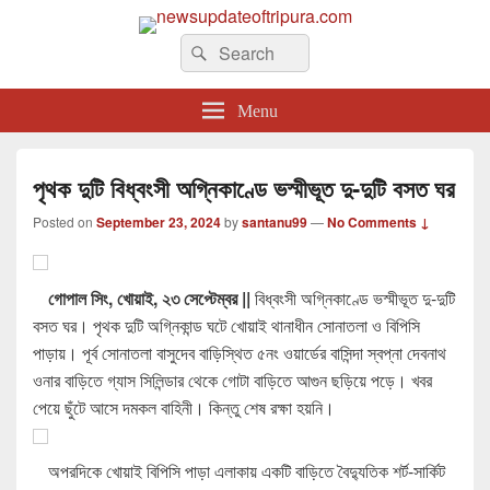
newsupdateoftripura.com
Search
The one & only exceptional Bengali Version online news & infotainment portal
Search
in Tripura.
for:
Menu
পৃথক দুটি বিধ্বংসী অগ্নিকাণ্ডে ভস্মীভূত দু-দুটি বসত ঘর
Posted on
September 23, 2024
by
santanu99
—
No Comments ↓
গোপাল সিং, খোয়াই, ২৩ সেপ্টেম্বর ||
বিধ্বংসী অগ্নিকাণ্ডে ভস্মীভূত দু-দুটি
বসত ঘর। পৃথক দুটি অগ্নিকান্ড ঘটে খোয়াই থানাধীন সোনাতলা ও বিপিসি
পাড়ায়। পূর্ব সোনাতলা বাসুদেব বাড়িস্থিত ৫নং ওয়ার্ডের বাসিন্দা স্বপ্না দেবনাথ
ওনার বাড়িতে গ্যাস সিলিন্ডার থেকে গোটা বাড়িতে আগুন ছড়িয়ে পড়ে। খবর
পেয়ে ছুঁটে আসে দমকল বাহিনী। কিন্তু শেষ রক্ষা হয়নি।
অপরদিকে খোয়াই বিপিসি পাড়া এলাকায় একটি বাড়িতে বৈদ্যুতিক শর্ট-সার্কিট