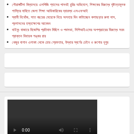
গৌরাঙ্গটিলা বিদ্যালয়ে এলপিজি গ্যাসের পাসবই চুরির অভিযোগ, শিক্ষকের বিরুদ্ধে দৃষ্টান্তমূলক
শাস্তির দাবিতে জেলা শিক্ষা আধিকারিকের দ্বারস্থ এসএফআই
স্বামী নিখোঁজ, সাত বছরের মেয়েকে নিয়ে অসহায় দিন কাটাচ্ছেন কলাছড়ার রুমা দাস,
প্রশাসনের হস্তক্ষেপের আবেদন
থাইবুং বাজারে বিজেপির প্রতিবাদ মিছিল ও পথসভা, সিপিআইএমের অপপ্রচারের বিরুদ্ধে সরব
প্রাক্তন বিধায়ক শঙ্কর রায়
খেজুর বাগান এলাকা থেকে চোর গ্রেফতার, উদ্ধার স্বর্ণের চেইন ও রুপোর নূপুর