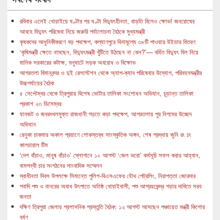
রবিবার এলেই খোয়াইয়ে ঘণ্টার পর ঘণ্টা বিদ্যুৎহীনতা, বাড়তি বিলেও ক্ষোভ! জনরোষের
আবহে বিদ্যুৎ পরিষেবা নিয়ে জরুরি পর্যালোচনা বৈঠকে মুখ্যমন্ত্রী
কৃষকদের আধুনিকীকরণে বড় পদক্ষেপ, কল্যাণপুরে বিনামূল্যে ৩৮টি পাওয়ার উইডার বিতরণ
‘কৃষিমন্ত্রী ক্ষেতে নামছেন, বিদ্যুৎমন্ত্রী খুঁটিতে উঠছেন না কেন?’— বর্ধিত বিদ্যুৎ বিল নিয়ে
মানিক সরকারের কটাক্ষ, মনুঘাটে সড়ক অবরোধ ও বিক্ষোভ
আগরতলা বিমানবন্দর ও দুই রেলস্টেশন থেকে অ্যাপ-ক্যাব পরিষেবার উদ্যোগ, পরিবহনমন্ত্রীর
উচ্চপর্যায়ের বৈঠক
৫ সেপ্টেম্বর থেকে ত্রিপুরায় বিশেষ ভোটার তালিকা সংশোধন অভিযান, চূড়ান্ত তালিকা
প্রকাশ ২৩ ডিসেম্বর
যানজট ও জবরদখলমুক্ত রাজধানী গড়তে কড়া পদক্ষেপ, আগরতলায় পুর নিগমের উচ্ছেদ
অভিযান
রেনুকা চাকমার অকাল প্রয়াণে শোকস্তব্ধ সাংস্কৃতিক অঙ্গন, শেষ শ্রদ্ধায় জুনি রং ঢং
কালচারাল টিম
‘দেশ বাঁচাও, মানুষ বাঁচাও’ স্লোগানে ১০ আগস্ট ‘জেল ভরো’ কর্মসূচি সফল করার আহ্বান,
বামপন্থী চার সংগঠনের সাংবাদিক সম্মেলন
স্বাধীনতা দিবস উপলক্ষে সিমান্তে পুলিশ-বিএসএফের যৌথ পেট্রলিং, নিরাপত্তা জোরদার
গবাদি পশু ও বানরের অবাধ উৎপাতে অতিষ্ঠ খোয়াইবাসী, পশু আশ্রয়কেন্দ্র গড়ার দাবিতে সরব
জনতা
দক্ষিণ ত্রিপুরা জেলায় প্রশাসনিক প্রস্তুতি বৈঠক: ১২ আগস্ট আসছেন পঞ্চায়েত মন্ত্রী কিশোর
বর্মণ