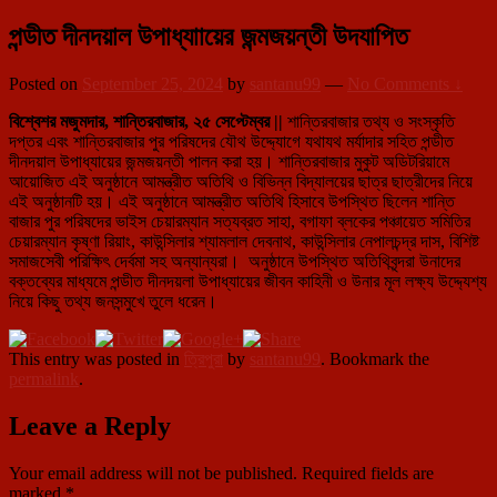
পন্ডীত দীনদয়াল উপাধ্যাায়ের জন্মজয়ন্তী উদযাপিত
Posted on
September 25, 2024
by
santanu99
—
No Comments ↓
বিশ্বেশর মজুমদার, শান্তিরবাজার, ২৫ সেপ্টেম্বর ||
শান্তিরবাজার তথ্য ও সংস্কৃতি
দপ্তর এবং শান্তিরবাজার পুর পরিষদের যৌথ উদ্দ্যোগে যথাযথ মর্যাদার সহিত পন্ডীত
দীনদয়াল উপাধ্যায়ের জন্মজয়ন্তী পালন করা হয়। শান্তিরবাজার মুকুট অডিটরিয়ামে
আয়োজিত এই অনুষ্ঠানে আমন্ত্রীত অতিথি ও বিভিন্ন বিদ্যালয়ের ছাত্র ছাত্রীদের নিয়ে
এই অনুষ্ঠানটি হয়। এই অনুষ্ঠানে আমন্ত্রীত অতিথি হিসাবে উপস্থিত ছিলেন শান্তি
বাজার পুর পরিষদের ভাইস চেয়ারম্যান সত্যব্রত সাহা, বগাফা ব্লকের পঞ্চায়েত সমিতির
চেয়ারম্যান কৃষ্ণা রিয়াং, কাউন্সিলার শ্যামলাল দেবনাথ, কাউন্সিলার নেপালচন্দ্র দাস, বিশিষ্ট
সমাজসেবী পরিক্ষিৎ দের্বমা সহ অন্যান্যরা। অনুষ্ঠানে উপস্থিত অতিথিবৃন্দরা উনাদের
বক্তব্যের মাধ্যমে পন্ডীত দীনদয়লা উপাধ্যায়ের জীবন কাহিনী ও উনার মূল লক্ষ্য উদ্দ্যেশ্য
নিয়ে কিছু তথ্য জনসন্মুখে তুলে ধরেন।
This entry was posted in
ত্রিপুরা
by
santanu99
. Bookmark the
permalink
.
Leave a Reply
Your email address will not be published.
Required fields are
marked
*