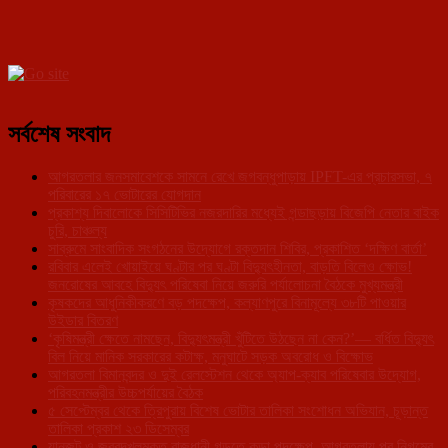
সর্বশেষ সংবাদ
আগরতলার জনসমাবেশকে সামনে রেখে জগবন্ধুপাড়ায় IPFT-এর প্রচারসভা, ৭
পরিবারের ১৭ ভোটারের যোগদান
প্রকাশ্য দিবালোকে সিসিটিভির নজরদারির মধ্যেই গন্ডাছড়ায় বিজেপি নেতার বাইক
চুরি, চাঞ্চল্য
সাব্রুমে সাংবাদিক সংগঠনের উদ্যোগে রক্তদান শিবির, প্রকাশিত ‘দক্ষিণ বার্তা’
রবিবার এলেই খোয়াইয়ে ঘণ্টার পর ঘণ্টা বিদ্যুৎহীনতা, বাড়তি বিলেও ক্ষোভ!
জনরোষের আবহে বিদ্যুৎ পরিষেবা নিয়ে জরুরি পর্যালোচনা বৈঠকে মুখ্যমন্ত্রী
কৃষকদের আধুনিকীকরণে বড় পদক্ষেপ, কল্যাণপুরে বিনামূল্যে ৩৮টি পাওয়ার
উইডার বিতরণ
‘কৃষিমন্ত্রী ক্ষেতে নামছেন, বিদ্যুৎমন্ত্রী খুঁটিতে উঠছেন না কেন?’— বর্ধিত বিদ্যুৎ
বিল নিয়ে মানিক সরকারের কটাক্ষ, মনুঘাটে সড়ক অবরোধ ও বিক্ষোভ
আগরতলা বিমানবন্দর ও দুই রেলস্টেশন থেকে অ্যাপ-ক্যাব পরিষেবার উদ্যোগ,
পরিবহনমন্ত্রীর উচ্চপর্যায়ের বৈঠক
৫ সেপ্টেম্বর থেকে ত্রিপুরায় বিশেষ ভোটার তালিকা সংশোধন অভিযান, চূড়ান্ত
তালিকা প্রকাশ ২৩ ডিসেম্বর
যানজট ও জবরদখলমুক্ত রাজধানী গড়তে কড়া পদক্ষেপ, আগরতলায় পুর নিগমের