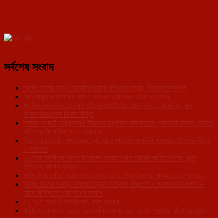
সর্বশেষ সংবাদ
শ্রাবণ মাসের চতুর্থ সোমবারে বর্ণাঢ্য কাঁওয়ার যাত্রা, শিবভক্তদের ঢল
তেলিয়ামুড়ায় বামেদের আইন অমান্য তথা জেল ভরো আন্দোলন
শ্রমিক-কৃষকদের ১১ দফা দাবিতে খোয়াইতে ‘জেল ভরো’ আন্দোলন, বাম
গণসংগঠনগুলোর বিশাল মিছিল
শিক্ষক সংকটে সমরেন্দ্রগঞ্জ উচ্চতর মাধ্যমিক বিদ্যালয়ের প্রাথমিক বিভাগ, দাবিতে
শ্রীনগর-বিলোনিয়া সড়ক অবরোধ
জিতেন্দ্র চৌধুরীর মন্তব্যের প্রতিবাদে সাব্রুমে সনাতনী সমাজের বিক্ষোভ মিছিল
ও সমাবেশ
৮০’তম স্বাধীনতা দিবস উপলক্ষে সাব্রুমে বসে আঁকো প্রতিযোগিতা, খুদে
শিল্পীদের ব্যাপক উৎসাহ
মাটির নিচে পোঁতা ড্রাম থেকে ১২২ কেজি গাঁজা উদ্ধার, বাবা-ছেলে গ্রেপ্তার
বিদ্যুৎ বিলের সমস্যা সমাধানে দ্রুত উদ্যোগ, প্রিপেইড গ্রাহকদের বকেয়া ৬
মাসে কিস্তিতে পরিশোধের সুযোগ
১২ ঘণ্টা পরও বিদ্যুৎহীনতা, চরম দুর্ভোগ
গভীর জলে স্নান করতে নেমে সলিল সমাধি দুই কলেজ পড়ুয়ার, রবিবারের ছুটিতে