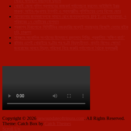
খোয়াই ধলাবিলে মর্মান্তিক দুর্ঘটনা
খোয়াই জেলা পুলিশ প্রশাসনের কাজকর্ম পর্যালোচনা করলেন আইজিপি ইপ্পর
মাঞ্চক; আইন-শৃঙ্খলার উন্নতি ও প্রঅ্যাক্টিভ পুলিশিংয়ের ওপর বিশেষ জোর
আগরতলার জনসমাবেশকে সামনে রেখে জগবন্ধুপাড়ায় IPFT-এর প্রচারসভা, ৭
পরিবারের ১৭ ভোটারের যোগদান
প্রকাশ্য দিবালোকে সিসিটিভির নজরদারির মধ্যেই গন্ডাছড়ায় বিজেপি নেতার বাইক
চুরি, চাঞ্চল্য
সাব্রুমে সাংবাদিক সংগঠনের উদ্যোগে রক্তদান শিবির, প্রকাশিত ‘দক্ষিণ বার্তা’
রবিবার এলেই খোয়াইয়ে ঘণ্টার পর ঘণ্টা বিদ্যুৎহীনতা, বাড়তি বিলেও ক্ষোভ!
জনরোষের আবহে বিদ্যুৎ পরিষেবা নিয়ে জরুরি পর্যালোচনা বৈঠকে মুখ্যমন্ত্রী
Copyright © 2026
newsupdateoftripura.com
. All Rights Reserved.
Theme: Catch Box by
Catch Themes
Scroll Up