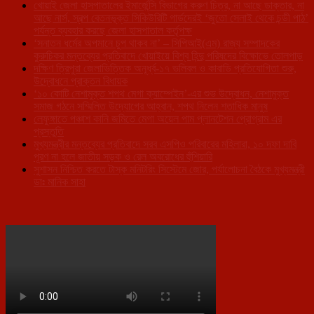
খোয়াই জেলা হাসপাতালের ইমার্জেন্সি বিভাগের করুণ চিত্র, না আছে ডাক্তার, না
আছে নার্স, স্বল্প বেতনভূক্ত সিকিউরিটি গার্ডদেরই ‘জুতো সেলাই থেকে চন্ডী পাঠ’
পর্যন্ত ব্যবহার করছে জেলা হাসপাতাল কর্তৃপক্ষ
‘সনাতন ধর্মের অপমানে চুপ থাকব না’ – সিপিআই(এম) রাজ্য সম্পাদকের
কুরুচিকর মন্তব্যের প্রতিবাদে খোয়াইয়ে বিশ্ব হিন্দু পরিষদের বিক্ষোভে তোলপাড়
দক্ষিণ ত্রিপুরা জেলাভিত্তিক অনূর্ধ্ব-১৭ ভলিবল ও কাবাডি প্রতিযোগিতা শুরু,
উদ্বোধনে প্রাক্তন বিধায়ক
‘১০ কোটি নেশামুক্ত শপথ মেগা ক্যাম্পেইন’-এর শুভ উদ্বোধন, নেশামুক্ত
সমাজ গঠনে সম্মিলিত উদ্যোগের আহ্বান, শপথ নিলেন শতাধিক মানুষ
লেফুঙ্গাতে পঞ্চাশ কানি জমিতে মেগা অয়েল পাম প্লানটেশন প্রোগ্রাম এর
প্রস্তুতি
মুখ্যমন্ত্রীর মন্তব্যের প্রতিবাদে সরব এসপিও পরিবারের মহিলারা, ১০ দফা দাবি
পূরণ না হলে জাতীয় সড়ক ও রেল অবরোধের হুঁশিয়ারি
সুশাসন নিশ্চিত করতে টাস্ক মনিটরিং সিস্টেমে জোর, পর্যালোচনা বৈঠকে মুখ্যমন্ত্রী
ডাঃ মানিক সাহা