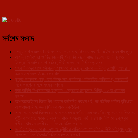
সর্বশেষ সংবাদ
খেজুর বাগান এলাকা থেকে চোর গ্রেফতার, উদ্ধার স্বর্ণের চেইন ও রুপোর নূপুর
আসন্ন পৌরসভা ও ভিলেজ কাউন্সিল নির্বাচনকে সামনে রেখে নয়াদিল্লিতে
ত্রিপুরা বিজেপির মেগা বৈঠক, দীর্ঘ আলোচনা শীর্ষ নেতৃত্বের
সাংবাদিকদের সঙ্গে সৌজন্য সাক্ষাতে বাইখোড়া থানার নবনিযুক্ত ওসি, অপরাধ
দমনে সমন্বিত উদ্যোগের বার্তা
ডুম্বুর জলাশয়ে মাছ ধরার নিষেধাজ্ঞা কার্যকরে গাফিলতির অভিযোগ, নজরদারি
নিয়ে প্রশ্নের মুখে মৎস্য দপ্তর
নবম বাহিনী টিএসআরের উদ্যোগে স্বেচ্ছায় রক্তদান শিবির, ৬৫ জওয়ানের
রক্তদান
আশারামবাড়িতে বিজেপির প্রয়াস কর্মসূচির প্রথম পর্ব, সাংগঠনিক শক্তি বৃদ্ধিতে
আশারামবাড়ি মণ্ডলে দিনভর একাধিক বৈঠক
৫ মাসের বকেয়া বিলের জেরে সাব্রুমের একাধিক অঙ্গনওয়াড়ি কেন্দ্রে বন্ধ শিশুদের
পুষ্টিকর আহার, সরকারি অনুদান থাকা সত্ত্বেও অর্থ না মেলায় বিপাকে কেন্দ্রের
কর্মীরা, খাদ্যসামগ্রীর মান নিয়েও উঠল প্রশ্ন
জাতীয় সড়কের বেহাল দশা ও দুর্নীতির অভিযোগে খোয়াইতে সিপিআই(এম)-এর
বিক্ষোভ, এনএইচআইডিসিএল দপ্তরে ধরনা