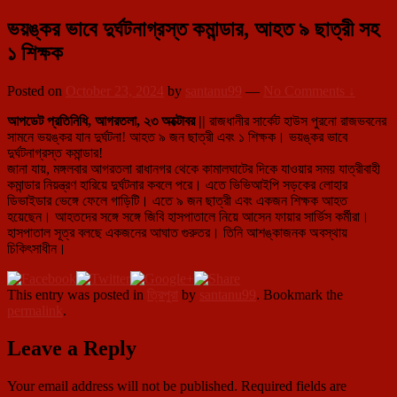
ভয়ঙ্কর ভাবে দুর্ঘটনাগ্রস্ত কমান্ডার, আহত ৯ ছাত্রী সহ
১ শিক্ষক
Posted on
October 23, 2024
by
santanu99
—
No Comments ↓
আপডেট প্রতিনিধি, আগরতলা, ২৩ অক্টোবর ||
রাজধানীর সার্কেট হাউস পুরনো রাজভবনের
সামনে ভয়ঙ্কর যান দুর্ঘটনা! আহত ৯ জন ছাত্রী এবং ১ শিক্ষক। ভয়ঙ্কর ভাবে
দুর্ঘটনাগ্রস্ত কমান্ডার!
জানা যায়, মঙ্গলবার আগরতলা রাধানগর থেকে কামালঘাটের দিকে যাওয়ার সময় যাত্রীবাহী
কমান্ডার নিয়ন্ত্রণ হারিয়ে দুর্ঘটনার কবলে পরে। এতে ভিভিআইপি সড়কের লোহার
ডিভাইডার ভেঙ্গে ফেলে গাড়িটি। এতে ৯ জন ছাত্রী এবং একজন শিক্ষক আহত
হয়েছেন। আহতদের সঙ্গে সঙ্গে জিবি হাসপাতালে নিয়ে আসেন ফায়ার সার্ভিস কর্মীরা।
হাসপাতাল সূত্র বলছে একজনের আঘাত গুরুতর। তিনি আশঙ্কাজনক অবস্থায়
চিকিৎসাধীন।
This entry was posted in
ত্রিপুরা
by
santanu99
. Bookmark the
permalink
.
Leave a Reply
Your email address will not be published.
Required fields are