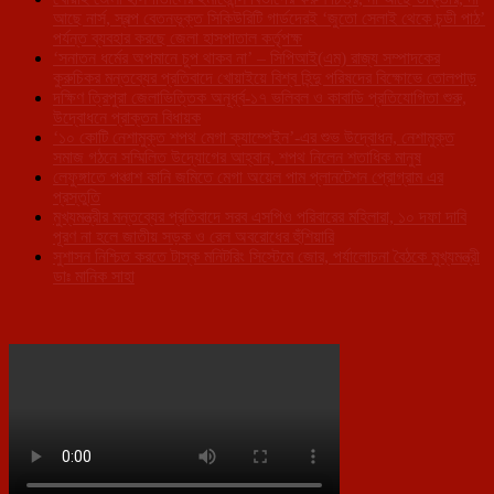
আছে নার্স, স্বল্প বেতনভূক্ত সিকিউরিটি গার্ডদেরই ‘জুতো সেলাই থেকে চন্ডী পাঠ’
পর্যন্ত ব্যবহার করছে জেলা হাসপাতাল কর্তৃপক্ষ
‘সনাতন ধর্মের অপমানে চুপ থাকব না’ – সিপিআই(এম) রাজ্য সম্পাদকের
কুরুচিকর মন্তব্যের প্রতিবাদে খোয়াইয়ে বিশ্ব হিন্দু পরিষদের বিক্ষোভে তোলপাড়
দক্ষিণ ত্রিপুরা জেলাভিত্তিক অনূর্ধ্ব-১৭ ভলিবল ও কাবাডি প্রতিযোগিতা শুরু,
উদ্বোধনে প্রাক্তন বিধায়ক
‘১০ কোটি নেশামুক্ত শপথ মেগা ক্যাম্পেইন’-এর শুভ উদ্বোধন, নেশামুক্ত
সমাজ গঠনে সম্মিলিত উদ্যোগের আহ্বান, শপথ নিলেন শতাধিক মানুষ
লেফুঙ্গাতে পঞ্চাশ কানি জমিতে মেগা অয়েল পাম প্লানটেশন প্রোগ্রাম এর
প্রস্তুতি
মুখ্যমন্ত্রীর মন্তব্যের প্রতিবাদে সরব এসপিও পরিবারের মহিলারা, ১০ দফা দাবি
পূরণ না হলে জাতীয় সড়ক ও রেল অবরোধের হুঁশিয়ারি
সুশাসন নিশ্চিত করতে টাস্ক মনিটরিং সিস্টেমে জোর, পর্যালোচনা বৈঠকে মুখ্যমন্ত্রী
ডাঃ মানিক সাহা