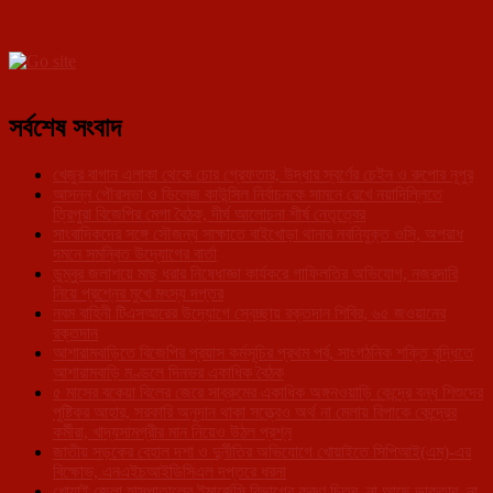
সর্বশেষ সংবাদ
খেজুর বাগান এলাকা থেকে চোর গ্রেফতার, উদ্ধার স্বর্ণের চেইন ও রুপোর নূপুর
আসন্ন পৌরসভা ও ভিলেজ কাউন্সিল নির্বাচনকে সামনে রেখে নয়াদিল্লিতে
ত্রিপুরা বিজেপির মেগা বৈঠক, দীর্ঘ আলোচনা শীর্ষ নেতৃত্বের
সাংবাদিকদের সঙ্গে সৌজন্য সাক্ষাতে বাইখোড়া থানার নবনিযুক্ত ওসি, অপরাধ
দমনে সমন্বিত উদ্যোগের বার্তা
ডুম্বুর জলাশয়ে মাছ ধরার নিষেধাজ্ঞা কার্যকরে গাফিলতির অভিযোগ, নজরদারি
নিয়ে প্রশ্নের মুখে মৎস্য দপ্তর
নবম বাহিনী টিএসআরের উদ্যোগে স্বেচ্ছায় রক্তদান শিবির, ৬৫ জওয়ানের
রক্তদান
আশারামবাড়িতে বিজেপির প্রয়াস কর্মসূচির প্রথম পর্ব, সাংগঠনিক শক্তি বৃদ্ধিতে
আশারামবাড়ি মণ্ডলে দিনভর একাধিক বৈঠক
৫ মাসের বকেয়া বিলের জেরে সাব্রুমের একাধিক অঙ্গনওয়াড়ি কেন্দ্রে বন্ধ শিশুদের
পুষ্টিকর আহার, সরকারি অনুদান থাকা সত্ত্বেও অর্থ না মেলায় বিপাকে কেন্দ্রের
কর্মীরা, খাদ্যসামগ্রীর মান নিয়েও উঠল প্রশ্ন
জাতীয় সড়কের বেহাল দশা ও দুর্নীতির অভিযোগে খোয়াইতে সিপিআই(এম)-এর
বিক্ষোভ, এনএইচআইডিসিএল দপ্তরে ধরনা
খোয়াই জেলা হাসপাতালের ইমার্জেন্সি বিভাগের করুণ চিত্র, না আছে ডাক্তার, না