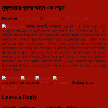
মুক্তধারায় প্রলয় স্মরনে এক সন্ধ্যা
Posted on
May 22, 2015
by
santanu99
—
No Comments ↓
দেবজিত চক্রবর্তী, আগরতলা, ২২ মে ।।
সংবাদ জগৎ থেকে
সাংস্কৃতিক পরিমন্ডলে যে মানুষটার আলাদা এক পরিচিতি ছিল, তিনি আজ ভাষাহীন। কর্ম
ক্ষেত্রে পদচারনার চিহ্ন গুলো এখনো মুছে যায়নি, অনেকের মুখেই শোনা যায় প্রয়াত সেই
মানুষটির কথা। জীবনের ইতি টেনে সম্প্রতি প্রয়াত হয়েছেন প্রলয় ধর। বিভিন্ন স্থানে
প্রলয় ধরের স্মরনে অনুষ্ঠান হচ্ছে। শনিবার শহরের মুক্তধারায় প্রলয় ধরের স্মৃতিতে
আয়োজন হয় স্মরণ সভা। যারা এই অনুষ্ঠানের আয়োজক তাঁদের সঙ্গে রক্তের সম্পর্ক ছিল
প্রলয় ধরের, স্বভাবতই চোখের কোনে ছিল বিষাদের অশ্রু। নানা দিক নিয়ে কথা বলেছেন
সম্পর্কের সুতোয় বাঁধা পরিজনেরা, টুকরো টুকরো স্মৃতি রোমন্থনে বাঙময় হয়ে উঠেছিলেন
প্রলয় ধর। স্মরণ সভা অনুষ্ঠানে উপস্থিত ছিলেন CPI(M) রাজ্য সম্পাদক বিজন ধর,
পরিবহন মন্ত্রী মানিক দে, আগরতলা পুর নিগমের মেয়র প্রফুল্লজিৎ সিনহা সহ প্রলয় ধরের
পরিবার পরিজনেরা।
This entry was posted in
ত্রিপুরা
by
santanu99
. Bookmark the
permalink
.
Leave a Reply
Your email address will not be published.
Required fields are