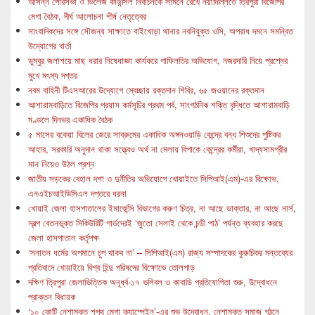
আসন্ন পৌরসভা ও ভিলেজ কাউন্সিল নির্বাচনকে সামনে রেখে নয়াদিল্লিতে ত্রিপুরা বিজেপির
মেগা বৈঠক, দীর্ঘ আলোচনা শীর্ষ নেতৃত্বের
সাংবাদিকদের সঙ্গে সৌজন্য সাক্ষাতে বাইখোড়া থানার নবনিযুক্ত ওসি, অপরাধ দমনে সমন্বিত
উদ্যোগের বার্তা
ডুম্বুর জলাশয়ে মাছ ধরার নিষেধাজ্ঞা কার্যকরে গাফিলতির অভিযোগ, নজরদারি নিয়ে প্রশ্নের
মুখে মৎস্য দপ্তর
নবম বাহিনী টিএসআরের উদ্যোগে স্বেচ্ছায় রক্তদান শিবির, ৬৫ জওয়ানের রক্তদান
আশারামবাড়িতে বিজেপির প্রয়াস কর্মসূচির প্রথম পর্ব, সাংগঠনিক শক্তি বৃদ্ধিতে আশারামবাড়ি
মণ্ডলে দিনভর একাধিক বৈঠক
৫ মাসের বকেয়া বিলের জেরে সাব্রুমের একাধিক অঙ্গনওয়াড়ি কেন্দ্রে বন্ধ শিশুদের পুষ্টিকর
আহার, সরকারি অনুদান থাকা সত্ত্বেও অর্থ না মেলায় বিপাকে কেন্দ্রের কর্মীরা, খাদ্যসামগ্রীর
মান নিয়েও উঠল প্রশ্ন
জাতীয় সড়কের বেহাল দশা ও দুর্নীতির অভিযোগে খোয়াইতে সিপিআই(এম)-এর বিক্ষোভ,
এনএইচআইডিসিএল দপ্তরে ধরনা
খোয়াই জেলা হাসপাতালের ইমার্জেন্সি বিভাগের করুণ চিত্র, না আছে ডাক্তার, না আছে নার্স,
স্বল্প বেতনভূক্ত সিকিউরিটি গার্ডদেরই ‘জুতো সেলাই থেকে চন্ডী পাঠ’ পর্যন্ত ব্যবহার করছে
জেলা হাসপাতাল কর্তৃপক্ষ
‘সনাতন ধর্মের অপমানে চুপ থাকব না’ – সিপিআই(এম) রাজ্য সম্পাদকের কুরুচিকর মন্তব্যের
প্রতিবাদে খোয়াইয়ে বিশ্ব হিন্দু পরিষদের বিক্ষোভে তোলপাড়
দক্ষিণ ত্রিপুরা জেলাভিত্তিক অনূর্ধ্ব-১৭ ভলিবল ও কাবাডি প্রতিযোগিতা শুরু, উদ্বোধনে
প্রাক্তন বিধায়ক
‘১০ কোটি নেশামুক্ত শপথ মেগা ক্যাম্পেইন’-এর শুভ উদ্বোধন, নেশামুক্ত সমাজ গঠনে