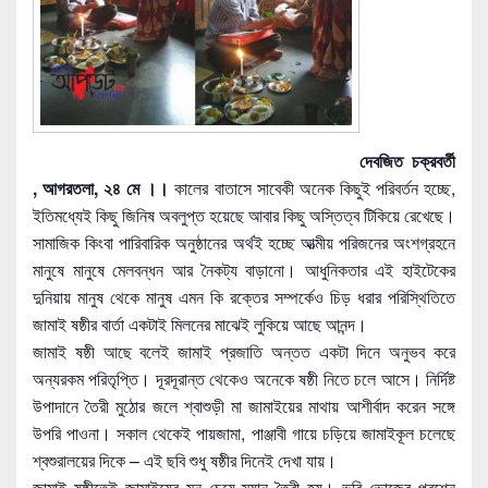
দেবজিত চক্রবর্তী
, আগরতলা, ২৪ মে ।।
কালের বাতাসে সাবেকী অনেক কিছুই পরিবর্তন হচ্ছে,
ইতিমধ্যেই কিছু জিনিষ অবলুপ্ত হয়েছে আবার কিছু অস্তিত্ব টিকিয়ে রেখেছে।
সামাজিক কিংবা পারিবারিক অনুষ্ঠানের অর্থই হচ্ছে আত্মীয় পরিজনের অংশগ্রহনে
মানুষে মানুষে মেলবন্ধন আর নৈকট্য বাড়ানো। আধুনিকতার এই হাইটেকের
দুনিয়ায় মানুষ থেকে মানুষ এমন কি রক্তের সম্পর্কেও চিড় ধরার পরিস্থিতিতে
জামাই ষষ্ঠীর বার্তা একটাই মিলনের মাঝেই লুকিয়ে আছে আনন্দ।
জামাই ষষ্ঠী আছে বলেই জামাই প্রজাতি অন্তত একটা দিনে অনুভব করে
অন্যরকম পরিতৃপ্তি। দূরদূরান্ত থেকেও অনেকে ষষ্ঠী নিতে চলে আসে। নির্দিষ্ট
উপাদানে তৈরী মুঠোর জলে শ্বাশুড়ী মা জামাইয়ের মাথায় আশীর্বাদ করেন সঙ্গে
উপরি পাওনা। সকাল থেকেই পায়জামা, পাঞ্জাবী গায়ে চড়িয়ে জামাইকূল চলেছে
শ্বশুরালয়ের দিকে – এই ছবি শুধু ষষ্ঠীর দিনেই দেখা যায়।
জামাই ষষ্ঠীতেই জামাইয়ের মন চেয়ে ম্যানু তৈরী হয়। ভুরি ভোজের প্রশ্নে