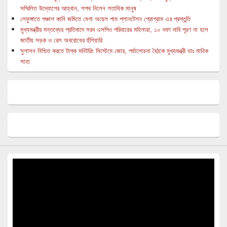
সম্মিলিত উদ্যোগের আহ্বান, শপথ নিলেন শতাধিক মানুষ
লেফুঙ্গাতে পঞ্চাশ কানি জমিতে মেগা অয়েল পাম প্লানটেশন প্রোগ্রাম এর প্রস্তুতি
মুখ্যমন্ত্রীর মন্তব্যের প্রতিবাদে সরব এসপিও পরিবারের মহিলারা, ১০ দফা দাবি পূরণ না হলে
জাতীয় সড়ক ও রেল অবরোধের হুঁশিয়ারি
সুশাসন নিশ্চিত করতে টাস্ক মনিটরিং সিস্টেমে জোর, পর্যালোচনা বৈঠকে মুখ্যমন্ত্রী ডাঃ মানিক
সাহা
Video
Player