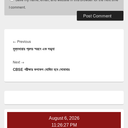
I comment.
Post
navigation
Previous
←
Previous
মুক্তধারায় প্রলয় স্মরনে এক সন্ধ্যা
post:
Next
Next
→
CBSE পরীক্ষার ফলাফল ঘোষিত হবে সোমাবার
post:
Primary
Sidebar
Widget
Area
August 6, 2026
11:26:28 PM