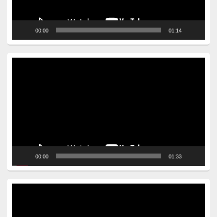
00:00
01:14
Video
Player
00:00
01:33
Video
Player