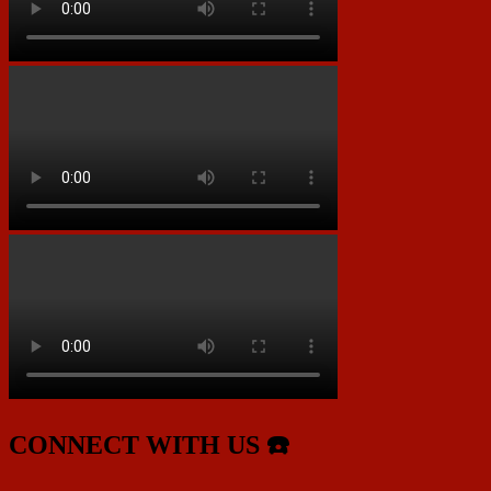
CONNECT WITH US ☎️