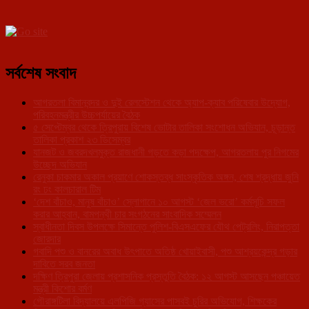
সর্বশেষ সংবাদ
আগরতলা বিমানবন্দর ও দুই রেলস্টেশন থেকে অ্যাপ-ক্যাব পরিষেবার উদ্যোগ,
পরিবহনমন্ত্রীর উচ্চপর্যায়ের বৈঠক
৫ সেপ্টেম্বর থেকে ত্রিপুরায় বিশেষ ভোটার তালিকা সংশোধন অভিযান, চূড়ান্ত
তালিকা প্রকাশ ২৩ ডিসেম্বর
যানজট ও জবরদখলমুক্ত রাজধানী গড়তে কড়া পদক্ষেপ, আগরতলায় পুর নিগমের
উচ্ছেদ অভিযান
রেনুকা চাকমার অকাল প্রয়াণে শোকস্তব্ধ সাংস্কৃতিক অঙ্গন, শেষ শ্রদ্ধায় জুনি
রং ঢং কালচারাল টিম
‘দেশ বাঁচাও, মানুষ বাঁচাও’ স্লোগানে ১০ আগস্ট ‘জেল ভরো’ কর্মসূচি সফল
করার আহ্বান, বামপন্থী চার সংগঠনের সাংবাদিক সম্মেলন
স্বাধীনতা দিবস উপলক্ষে সিমান্তে পুলিশ-বিএসএফের যৌথ পেট্রলিং, নিরাপত্তা
জোরদার
গবাদি পশু ও বানরের অবাধ উৎপাতে অতিষ্ঠ খোয়াইবাসী, পশু আশ্রয়কেন্দ্র গড়ার
দাবিতে সরব জনতা
দক্ষিণ ত্রিপুরা জেলায় প্রশাসনিক প্রস্তুতি বৈঠক: ১২ আগস্ট আসছেন পঞ্চায়েত
মন্ত্রী কিশোর বর্মণ
গৌরাঙ্গটিলা বিদ্যালয়ে এলপিজি গ্যাসের পাসবই চুরির অভিযোগ, শিক্ষকের