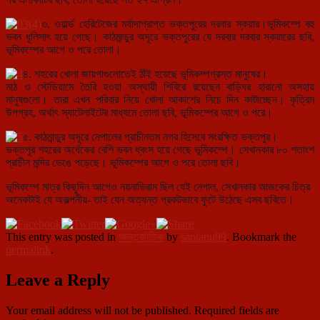
৩. ওয়ার্ল্ড হেরিটেজের মর্যাদাপ্রাপ্ত ভক্তপুরের দরবার স্কয়ার।ভূমিকম্পে বহু
ভবন ধূলিসাৎ হয়ে গেছে। কাঠমান্ডুর অদূরে ভক্তপুরের যে দরবার দরবার স্কয়ারের ছবি,
ভূমিকম্পের আগে ও পরে তোলা।
৪. শহরের খোলা জায়গাগুলোতেই ঠাঁই হয়েছে ভূমিকম্পগ্রস্ত মানুষের।
মাঠ ও স্টেডিয়ামে তৈরি হওয়া অস্থায়ী শিবিরে রয়েছেন বাড়িঘর হারানো অসহায়
মানুষগুলো। তারা এখন পরিবার নিয়ে খোলা আকাশের নিচে দিন কাটাচ্ছেন। কৃত্রিম
উপগ্রহ, অর্থাৎ স্যাটেলাইটের মাধ্যমে তোলা ছবি, ভূমিকম্পের আগে ও পরে।
৫. কাঠমান্ডুর অদূরে নেপালের প্রাচীনতম নগর হিসেবে সংরক্ষিত ভক্তপুর।
ভক্তপুর শহরের অর্ধেকের বেশি ভবন ধ্বংস হয়ে গেছে ভূমিকম্পে। সেখানকার ৮০ শতাংশ
প্রাচীন মন্দির ভেঙে পড়েছে। ভূমিকম্পের আগে ও পরে তোলা ছবি।
ভূমিকম্পে মাত্র কিছুদিন আগেও নয়নাভিরাম ছিল যেই নেপাল, সেখানকার আজকের চিত্র
অনেকটাই যে অকল্পনীয়- তাই যেন অত্যন্ত প্রকটভাবে ফুটে উঠেছে এসব ছবিতে।
This entry was posted in
আন্তর্জাতিক
by
santanu99
. Bookmark the
permalink
.
Leave a Reply
Your email address will not be published.
Required fields are