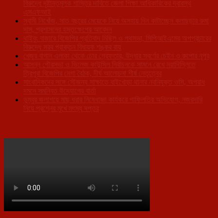
বিরুদ্ধে দৃষ্টান্তমূলক শাস্তির দাবিতে জেলা শিক্ষা আধিকারিকের দ্বারস্থ
এসএফআই
স্বামী নিখোঁজ, সাত বছরের মেয়েকে নিয়ে অসহায় দিন কাটাচ্ছেন কলাছড়ার রুমা
দাস, প্রশাসনের হস্তক্ষেপের আবেদন
থাইবুং বাজারে বিজেপির প্রতিবাদ মিছিল ও পথসভা, সিপিআইএমের অপপ্রচারের
বিরুদ্ধে সরব প্রাক্তন বিধায়ক শঙ্কর রায়
খেজুর বাগান এলাকা থেকে চোর গ্রেফতার, উদ্ধার স্বর্ণের চেইন ও রুপোর নূপুর
আসন্ন পৌরসভা ও ভিলেজ কাউন্সিল নির্বাচনকে সামনে রেখে নয়াদিল্লিতে
ত্রিপুরা বিজেপির মেগা বৈঠক, দীর্ঘ আলোচনা শীর্ষ নেতৃত্বের
সাংবাদিকদের সঙ্গে সৌজন্য সাক্ষাতে বাইখোড়া থানার নবনিযুক্ত ওসি, অপরাধ
দমনে সমন্বিত উদ্যোগের বার্তা
ডুম্বুর জলাশয়ে মাছ ধরার নিষেধাজ্ঞা কার্যকরে গাফিলতির অভিযোগ, নজরদারি
নিয়ে প্রশ্নের মুখে মৎস্য দপ্তর