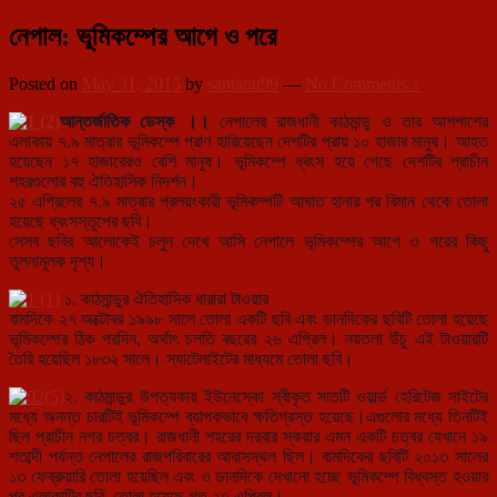
নেপাল: ভূমিকম্পের আগে ও পরে
Posted on
May 31, 2015
by
santanu99
—
No Comments ↓
আন্তর্জাতিক ডেস্ক ।।
নেপালের রাজধানী কাঠমান্ডু ও তার আশপাশের
এলাকায় ৭.৯ মাত্রার ভূমিকম্পে প্রাণ হারিয়েছেন দেশটির প্রায় ১০ হাজার মানুষ। আহত
হয়েছেন ১৭ হাজারেরও বেশি মানুষ। ভূমিকম্পে ধ্বংস হয়ে গেছে দেশটির প্রাচীন
শহরগুলোর বহু ঐতিহাসিক নিদর্শন।
২৫ এপ্রিলের ৭.৯ মাত্রার প্রলয়ংকারী ভূমিকম্পটি আঘাত হানার পর বিমান থেকে তোলা
হয়েছে ধ্বংসস্তূপের ছবি।
সেসব ছবির আলোকেই চলুন দেখে আসি নেপালে ভূমিকম্পের আগে ও পরের কিছু
তুলনামূলক দৃশ্য।
১. কাঠমান্ডুর ঐতিহাসিক ধারারা টাওয়ার
বামদিকে ২৭ অক্টোবর ১৯৯৮ সালে তোলা একটি ছবি এবং ডানদিকের ছবিটি তোলা হয়েছে
ভূমিকম্পের ঠিক পরদিন, অর্থাৎ চলতি বছরের ২৬ এপ্রিল। নয়তলা উঁচু এই টাওয়ারটি
তৈরি হয়েছিল ১৮৩২ সালে। স্যাটেলাইটের মাধ্যমে তোলা ছবি।
২. কাঠমান্ডুর উপত্যকায় ইউনেস্কো স্বীকৃত সাতটি ওয়ার্ল্ড হেরিটেজ সাইটের
মধ্যে অনন্ত চারটিই ভূমিকম্পে ব্যাপকভাবে ক্ষতিগ্রস্ত হয়েছে।এগুলোর মধ্যে তিনটিই
ছিল প্রাচীন নগর চত্বর। রাজধানী শহরের দরবার স্কয়ার এমন একটি চত্বর যেখানে ১৯
শতাব্দী পর্যন্ত নেপালের রাজপরিবারের আবাসস্থল ছিল। বামদিকের ছবিটি ২০১৩ সালের
১৩ ফেব্রুয়ারি তোলা হয়েছিল এবং ও ডানদিকে দেখানো হচ্ছে ভূমিকম্পে বিধ্বস্ত হওয়ার
পর এলাকাটির ছবি, তোলা হয়েছে গত ২৭ এপ্রিল।