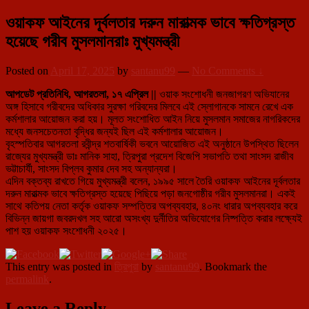
ওয়াকফ আইনের দূর্বলতার দরুন মারাত্মক ভাবে ক্ষতিগ্রস্ত
হয়েছে গরীব মুসলমানরাঃ মুখ্যমন্ত্রী
Posted on
April 17, 2025
by
santanu99
—
No Comments ↓
আপডেট প্রতিনিধি, আগরতলা, ১৭ এপ্রিল ||
ওয়াক সংশোধনী জনজাগরণ অভিযানের
অঙ্গ হিসাবে গরীবদের অধিকার সুরক্ষা গরিবদের মিলবে এই স্লোগানকে সামনে রেখে এক
কর্মশালার আয়োজন করা হয়। মূলত সংশোধিত আইন নিয়ে মুসলমান সমাজের নাগরিকদের
মধ্যে জনসচেতনতা বৃদ্ধির জন্যই ছিল এই কর্মশালার আয়োজন।
বৃহস্পতিবার আগরতলা রবীন্দ্র শতবার্ষিকী ভবনে আয়োজিত এই অনুষ্ঠানে উপস্থিত ছিলেন
রাজ্যের মুখ্যমন্ত্রী ডাঃ মানিক সাহা, ত্রিপুরা প্রদেশ বিজেপি সভাপতি তথা সাংসদ রাজীব
ভট্টাচার্যী, সাংসদ বিপ্লব কুমার দেব সহ অন্যান্যরা।
এদিন বক্তব্য রাখতে গিয়ে মুখ্যমন্ত্রী বলেন, ১৯৯৫ সালে তৈরি ওয়াকফ আইনের দূর্বলতার
দরুন মারাত্মক ভাবে ক্ষতিগ্রস্ত হয়েছে পিছিয়ে পড়া জনগোষ্ঠীর গরীব মুসলমানরা। একই
সাথে কতিপয় নেতা কর্তৃক ওয়াকফ সম্পত্তির অপব্যবহার, ৪০নং ধারার অপব্যবহার করে
বিভিন্ন জায়গা জবরদখল সহ আরো অসংখ্য দুর্নীতির অভিযোগের নিষ্পত্তি করার লক্ষ্যেই
পাশ হয় ওয়াকফ সংশোধনী ২০২৫।
This entry was posted in
ত্রিপুরা
by
santanu99
. Bookmark the
permalink
.
Leave a Reply