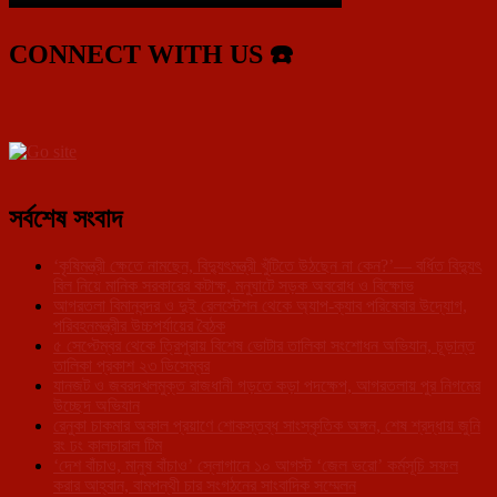
CONNECT WITH US ☎️
সর্বশেষ সংবাদ
‘কৃষিমন্ত্রী ক্ষেতে নামছেন, বিদ্যুৎমন্ত্রী খুঁটিতে উঠছেন না কেন?’— বর্ধিত বিদ্যুৎ
বিল নিয়ে মানিক সরকারের কটাক্ষ, মনুঘাটে সড়ক অবরোধ ও বিক্ষোভ
আগরতলা বিমানবন্দর ও দুই রেলস্টেশন থেকে অ্যাপ-ক্যাব পরিষেবার উদ্যোগ,
পরিবহনমন্ত্রীর উচ্চপর্যায়ের বৈঠক
৫ সেপ্টেম্বর থেকে ত্রিপুরায় বিশেষ ভোটার তালিকা সংশোধন অভিযান, চূড়ান্ত
তালিকা প্রকাশ ২৩ ডিসেম্বর
যানজট ও জবরদখলমুক্ত রাজধানী গড়তে কড়া পদক্ষেপ, আগরতলায় পুর নিগমের
উচ্ছেদ অভিযান
রেনুকা চাকমার অকাল প্রয়াণে শোকস্তব্ধ সাংস্কৃতিক অঙ্গন, শেষ শ্রদ্ধায় জুনি
রং ঢং কালচারাল টিম
‘দেশ বাঁচাও, মানুষ বাঁচাও’ স্লোগানে ১০ আগস্ট ‘জেল ভরো’ কর্মসূচি সফল
করার আহ্বান, বামপন্থী চার সংগঠনের সাংবাদিক সম্মেলন