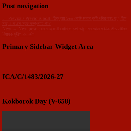
Post navigation
←
Previous
Previous post:
ত্রিপুরায় ৯৬৯ কোটি টাকার কৃষি পরিকল্পনা: দুধ, ডিম,
মাছ ও মাংসে স্বয়ংসম্পূর্ণতার পথে
Next
→
Next post:
রোমান স্ক্রিপ্টের দাবিতে চলা আন্দোলন আসলে স্ক্রিপ্টেড নাটকঃ
বিধায়ক সুদীপ রায় বর্মণ
Primary Sidebar Widget Area
ICA/C/1483/2026-27
Kokborok Day (V-658)