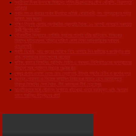
স্বাধীনতা দিবস উপলক্ষে সিমান্তে পুলিশ-বিএসএফের যৌথ পেট্রলিং, নিরাপত্তা
জোরদার
গবাদি পশু ও বানরের অবাধ উৎপাতে অতিষ্ঠ খোয়াইবাসী, পশু আশ্রয়কেন্দ্র গড়ার
দাবিতে সরব জনতা
দক্ষিণ ত্রিপুরা জেলায় প্রশাসনিক প্রস্তুতি বৈঠক: ১২ আগস্ট আসছেন পঞ্চায়েত
মন্ত্রী কিশোর বর্মণ
গৌরাঙ্গটিলা বিদ্যালয়ে এলপিজি গ্যাসের পাসবই চুরির অভিযোগ, শিক্ষকের
বিরুদ্ধে দৃষ্টান্তমূলক শাস্তির দাবিতে জেলা শিক্ষা আধিকারিকের দ্বারস্থ
এসএফআই
স্বামী নিখোঁজ, সাত বছরের মেয়েকে নিয়ে অসহায় দিন কাটাচ্ছেন কলাছড়ার রুমা
দাস, প্রশাসনের হস্তক্ষেপের আবেদন
থাইবুং বাজারে বিজেপির প্রতিবাদ মিছিল ও পথসভা, সিপিআইএমের অপপ্রচারের
বিরুদ্ধে সরব প্রাক্তন বিধায়ক শঙ্কর রায়
খেজুর বাগান এলাকা থেকে চোর গ্রেফতার, উদ্ধার স্বর্ণের চেইন ও রুপোর নূপুর
আসন্ন পৌরসভা ও ভিলেজ কাউন্সিল নির্বাচনকে সামনে রেখে নয়াদিল্লিতে
ত্রিপুরা বিজেপির মেগা বৈঠক, দীর্ঘ আলোচনা শীর্ষ নেতৃত্বের
সাংবাদিকদের সঙ্গে সৌজন্য সাক্ষাতে বাইখোড়া থানার নবনিযুক্ত ওসি, অপরাধ
দমনে সমন্বিত উদ্যোগের বার্তা