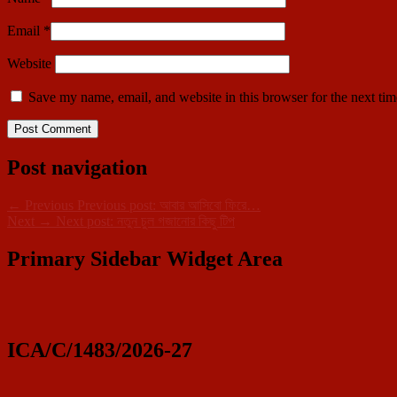
Email
*
Website
Save my name, email, and website in this browser for the next ti
Post navigation
←
Previous
Previous post:
আবার আসিবো ফিরে…
Next
→
Next post:
নতুন চুল গজানোর কিছু টিপ
Primary Sidebar Widget Area
ICA/C/1483/2026-27