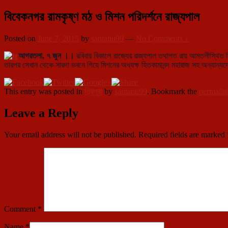
বিবেকনগর রামকৃষ্ণ মঠ ও মিশন পরিদর্শনে রাজ্যপাল
Posted on
June 7, 2015
by
santanu99
—
No Comments ↓
আগরতলা, ৭ জুন ।।
রবিবার বিকালে রাজ্যের রাজ্যপাল তথাগত রায় আমতলীস্থিত বি
তারপর সেখান থেকে সারদা ভবনে গিয়ে মিশনের অধ্যক্ষ হিতকামানন্দ মহারাজ সহ অন্যান্
This entry was posted in
ত্রিপুরা
by
santanu99
. Bookmark the
permalin
Leave a Reply
Your email address will not be published.
Required fields are marked
Comment
*
Name
*