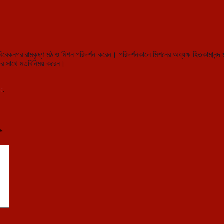
বেকনগর রামকৃষ্ণ মঠ ও মিশন পরিদর্শন করেন। পরিদর্শনকালে মিশনের অধ্যক্ষ হিতকামানন্দ
যদের সাথে মতবিনিময় করেন।
k
.
*