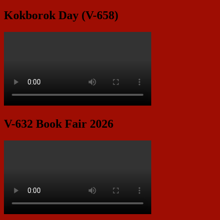
Kokborok Day (V-658)
V-632 Book Fair 2026