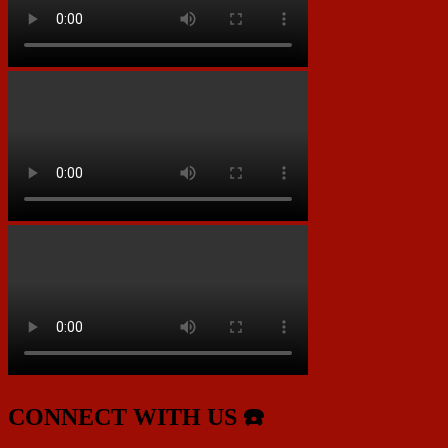
CONNECT WITH US ☎️