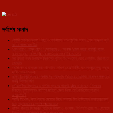
সর্বশেষ সংবাদ
রেনুকা চাকমার অকাল প্রয়াণে শোকস্তব্ধ সাংস্কৃতিক অঙ্গন, শেষ শ্রদ্ধায় জুনি
রং ঢং কালচারাল টিম
‘দেশ বাঁচাও, মানুষ বাঁচাও’ স্লোগানে ১০ আগস্ট ‘জেল ভরো’ কর্মসূচি সফল
করার আহ্বান, বামপন্থী চার সংগঠনের সাংবাদিক সম্মেলন
স্বাধীনতা দিবস উপলক্ষে সিমান্তে পুলিশ-বিএসএফের যৌথ পেট্রলিং, নিরাপত্তা
জোরদার
গবাদি পশু ও বানরের অবাধ উৎপাতে অতিষ্ঠ খোয়াইবাসী, পশু আশ্রয়কেন্দ্র গড়ার
দাবিতে সরব জনতা
দক্ষিণ ত্রিপুরা জেলায় প্রশাসনিক প্রস্তুতি বৈঠক: ১২ আগস্ট আসছেন পঞ্চায়েত
মন্ত্রী কিশোর বর্মণ
গৌরাঙ্গটিলা বিদ্যালয়ে এলপিজি গ্যাসের পাসবই চুরির অভিযোগ, শিক্ষকের
বিরুদ্ধে দৃষ্টান্তমূলক শাস্তির দাবিতে জেলা শিক্ষা আধিকারিকের দ্বারস্থ
এসএফআই
স্বামী নিখোঁজ, সাত বছরের মেয়েকে নিয়ে অসহায় দিন কাটাচ্ছেন কলাছড়ার রুমা
দাস, প্রশাসনের হস্তক্ষেপের আবেদন
থাইবুং বাজারে বিজেপির প্রতিবাদ মিছিল ও পথসভা, সিপিআইএমের অপপ্রচারের
বিরুদ্ধে সরব প্রাক্তন বিধায়ক শঙ্কর রায়