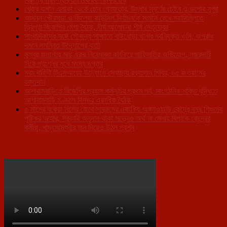
খেজুর বাগান এলাকা থেকে চোর গ্রেফতার, উদ্ধার স্বর্ণের চেইন ও রুপোর নূপুর
আসন্ন পৌরসভা ও ভিলেজ কাউন্সিল নির্বাচনকে সামনে রেখে নয়াদিল্লিতে
ত্রিপুরা বিজেপির মেগা বৈঠক, দীর্ঘ আলোচনা শীর্ষ নেতৃত্বের
সাংবাদিকদের সঙ্গে সৌজন্য সাক্ষাতে বাইখোড়া থানার নবনিযুক্ত ওসি, অপরাধ
দমনে সমন্বিত উদ্যোগের বার্তা
ডুম্বুর জলাশয়ে মাছ ধরার নিষেধাজ্ঞা কার্যকরে গাফিলতির অভিযোগ, নজরদারি
নিয়ে প্রশ্নের মুখে মৎস্য দপ্তর
নবম বাহিনী টিএসআরের উদ্যোগে স্বেচ্ছায় রক্তদান শিবির, ৬৫ জওয়ানের
রক্তদান
আশারামবাড়িতে বিজেপির প্রয়াস কর্মসূচির প্রথম পর্ব, সাংগঠনিক শক্তি বৃদ্ধিতে
আশারামবাড়ি মণ্ডলে দিনভর একাধিক বৈঠক
৫ মাসের বকেয়া বিলের জেরে সাব্রুমের একাধিক অঙ্গনওয়াড়ি কেন্দ্রে বন্ধ শিশুদের
পুষ্টিকর আহার, সরকারি অনুদান থাকা সত্ত্বেও অর্থ না মেলায় বিপাকে কেন্দ্রের
কর্মীরা, খাদ্যসামগ্রীর মান নিয়েও উঠল প্রশ্ন