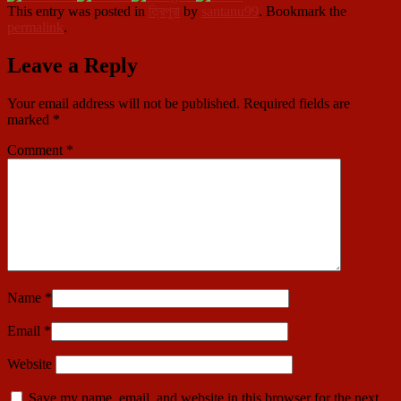
This entry was posted in
ত্রিপুরা
by
santanu99
. Bookmark the
permalink
.
Leave a Reply
Your email address will not be published.
Required fields are
marked
*
Comment
*
Name
*
Email
*
Website
Save my name, email, and website in this browser for the next