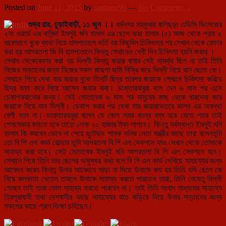
Posted on
June 11, 2015
by
santanu99
—
No Comments ↓
শুভ্র রায়, চুড়াইবাড়ী, ১১ জুন ।।
ধর্মনগর মহকুমার বালিছড়া এডিসি ভিলেজের
২নং ওয়ার্ড এর বাসিন্দা ইমলুই মনি হালাম এর ছেলে জয়া হালাম (৫) আজ থেকে প্রায় ৫
বছরআগে বুকে ব্যথা নিয়ে হাসপাতালে ভর্তি হয় কিছুদিন চিকিৎসার পর সেখান থেকে রেফার
করা হয় আগরতলা জি বি হাসপাতালে কিন্তু সেখানেও বেশী দিন চিকিৎসা হয়নি জয়ার ।
সেখান থেকেরেফার করা হয় দিল্লী কিন্তু জয়ার বাবার সেই সামর্থ্য ছিল না তাই তিনি
নিজের সন্তানের জন্য নিজের সকল জায়গা জমি বিক্রি
করে দিল্লী নিয়ে যান ছেলে কে।
সেখানে গিয়ে দেখা যায় জয়ার বুকে তিনটি ছিদ্র তারপর জয়াকে সেখানে চিকিৎসা করিয়ে
ছিদ্র বন্ধ করে নিয়ে আসেন জয়ার বাবা। ডাক্তারবাবুরা বলে দেন ৬ মাস পর এসে
চেকাপকরানোর জন্য। সেই মোতাবেক ৬ মাস পর মানুষের কাছ থেকে ধারদেনা করে
জয়াকে নিয়ে যান দিল্লী। চেকাপ করার পর দেখা যায় জয়ারভেতরে ভাল্ব এর অবস্থা
বেশী ভাল না। ডাক্তারবাবুরা বলেন যে কোন সময় ভাল্ব বন্ধ হয়ে যেতে পারে তাই
পেসমেকার বসাতে হবে তাতে ১লক্ষ ২০ হাজার টাকা লাগবে। কিন্তু সর্বস্বান্ত ইমলুই মনি
হালাম কি করবেন ভেবে না পেয়ে ছুটেযান শাসক দলিয় নেতা মন্ত্রীর কাছে তারা বলেনতুমি
তো বি পি এল কার্ড হোল্ডার তুমি আগরতলা বি পি এল সেকশনে যাও সেখান থেকে তোমাকে
সাহায্য করা হবে। সেই মোতাবেক ইমলুই মনি আগরতলা বি পি এল সেকশনে যান।
সেখানে গিয়ে তিনি তার ছেলের অসুস্থর কথা বলে বি পি এল কার্ড দেখিয়ে সাহায্যের জন্য
আবেদন করেন কিন্তু উনার আবেদনে সাড়া না দিয়ে উনাকে বলা হয় তিনি যদি ছেলে কে
নিয়ে কলকাতা যেতেন তাহলে উনাকে সাহায্য করতে পারতেন তারা, তিনি যেহেতু দিল্লী
গেছেন তাই তারা কোন সাহায্য করতে পারবেন না। তাই তিনি সংবাদ মাধ্যমের সাহায্যে
ত্রিপুরাবাসী তথা দেশবাসীর কাছে সাহায্যের হাত বাড়িয়ে দিয়ে উনার সন্তানের জন্য
সকলের কাছে প্রাণ ভিক্ষা চাইছেন।