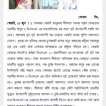
গোপাল সিং,
খোয়াই, ১১ জুন ।।
সোমবার খোয়াই মহকুমার সীমান্ত লাগুয়া গ্রাম বেলছড়ায়
স্থানীয় মানুষ ও বিএসএফ এর সহযোগিতায় ধরা পড়ল দুই বাংলাদেশী গবাদি পশু
চোর। মঙ্গলবার ধৃত দুই বাংলাদেশী গরু চোরকে খোয়াই থানার পুলিশ আদালতে
তোলে। ধৃতরা হল হবিগঞ্জ জেলার চুনারুঘাট থানার নতুন বাজারের বাসিন্দা শ্যামসুর
হক এবং একই থানা এলাকার মালবারচক এর বাসিন্দা শহিদুল হক। খোয়াই
বেলছড়া বিওপি’র কর্মরত বিএসএফ ১০ ব্যাটেলিয়ান এর জওয়ানরা এই দুই গরু
চোরকে
আটক করে। তারা বাংলাদেশ সীমান্ত অতিক্রম করে বেলছড়া এলাকার
ভারতীয় ভূখন্ডে প্রবেশ করে, গরু চুরির উদ্দেশ্যে। গ্রামের মানুষ গুরু চোরের
উপস্থিতি আঁচ করতে পেয়ে সোমবার রাতেই চোরের সন্ধানে খোঁজ চালায়।
স্থানীয় জনগন ও বিএসএফ এর যৌথ অভিযানে দুই চোরকেই আটক করা সম্ভব
হয়। বুধবার বাংলাদেশী চোরদের খোয়াই আদালতে তোলা হলে আদালত তাদের
জেল হাজতে পাঠায়। সীমান্ত কাঁটা তারের বেড়া কেঁটে প্রতিনিয়তই ভারতীয়
ভূখন্ডে বাংলাদেশী দূর্বৃত্তদের আগমন ও চুরি-ডাকাতির মতো ঘটনা ঘটে চলছে।
তবে বিএসএফ’এর এধরনের উদ্যোগ আগামী দিনেও যাতে জারি থাকে সেই আশা
ব্যাক্ত করেছেন সীমান্ত লাগুয়া গ্রামের নিরীহ জনসাধারন।