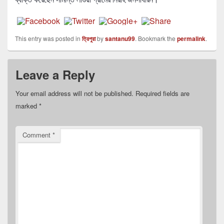
This entry was posted in
ত্রিপুরা
by
santanu99
. Bookmark the
permalink
.
Leave a Reply
Your email address will not be published.
Required fields are
marked
*
Comment
*