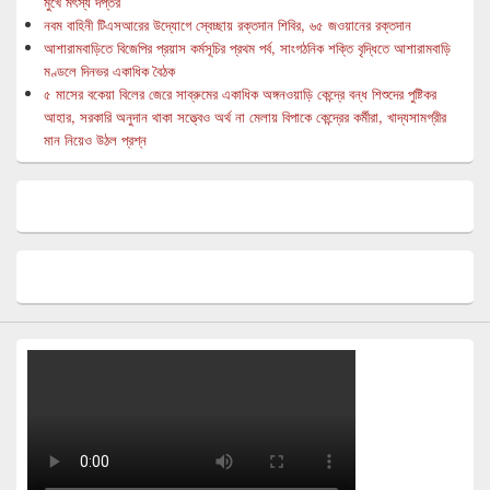
মুখে মৎস্য দপ্তর
নবম বাহিনী টিএসআরের উদ্যোগে স্বেচ্ছায় রক্তদান শিবির, ৬৫ জওয়ানের রক্তদান
আশারামবাড়িতে বিজেপির প্রয়াস কর্মসূচির প্রথম পর্ব, সাংগঠনিক শক্তি বৃদ্ধিতে আশারামবাড়ি
মণ্ডলে দিনভর একাধিক বৈঠক
৫ মাসের বকেয়া বিলের জেরে সাব্রুমের একাধিক অঙ্গনওয়াড়ি কেন্দ্রে বন্ধ শিশুদের পুষ্টিকর
আহার, সরকারি অনুদান থাকা সত্ত্বেও অর্থ না মেলায় বিপাকে কেন্দ্রের কর্মীরা, খাদ্যসামগ্রীর
মান নিয়েও উঠল প্রশ্ন