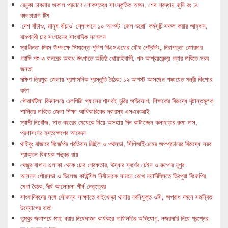
রেনুকা চাকমার অকাল প্রয়াণে শোকস্তব্ধ সাংস্কৃতিক অঙ্গন, শেষ শ্রদ্ধায় জুনি রং ঢং
কালচারাল টিম
‘দেশ বাঁচাও, মানুষ বাঁচাও’ স্লোগানে ১০ আগস্ট ‘জেল ভরো’ কর্মসূচি সফল করার আহ্বান,
বামপন্থী চার সংগঠনের সাংবাদিক সম্মেলন
স্বাধীনতা দিবস উপলক্ষে সিমান্তে পুলিশ-বিএসএফের যৌথ পেট্রলিং, নিরাপত্তা জোরদার
গবাদি পশু ও বানরের অবাধ উৎপাতে অতিষ্ঠ খোয়াইবাসী, পশু আশ্রয়কেন্দ্র গড়ার দাবিতে সরব
জনতা
দক্ষিণ ত্রিপুরা জেলায় প্রশাসনিক প্রস্তুতি বৈঠক: ১২ আগস্ট আসছেন পঞ্চায়েত মন্ত্রী কিশোর
বর্মণ
গৌরাঙ্গটিলা বিদ্যালয়ে এলপিজি গ্যাসের পাসবই চুরির অভিযোগ, শিক্ষকের বিরুদ্ধে দৃষ্টান্তমূলক
শাস্তির দাবিতে জেলা শিক্ষা আধিকারিকের দ্বারস্থ এসএফআই
স্বামী নিখোঁজ, সাত বছরের মেয়েকে নিয়ে অসহায় দিন কাটাচ্ছেন কলাছড়ার রুমা দাস,
প্রশাসনের হস্তক্ষেপের আবেদন
থাইবুং বাজারে বিজেপির প্রতিবাদ মিছিল ও পথসভা, সিপিআইএমের অপপ্রচারের বিরুদ্ধে সরব
প্রাক্তন বিধায়ক শঙ্কর রায়
খেজুর বাগান এলাকা থেকে চোর গ্রেফতার, উদ্ধার স্বর্ণের চেইন ও রুপোর নূপুর
আসন্ন পৌরসভা ও ভিলেজ কাউন্সিল নির্বাচনকে সামনে রেখে নয়াদিল্লিতে ত্রিপুরা বিজেপির
মেগা বৈঠক, দীর্ঘ আলোচনা শীর্ষ নেতৃত্বের
সাংবাদিকদের সঙ্গে সৌজন্য সাক্ষাতে বাইখোড়া থানার নবনিযুক্ত ওসি, অপরাধ দমনে সমন্বিত
উদ্যোগের বার্তা
ডুম্বুর জলাশয়ে মাছ ধরার নিষেধাজ্ঞা কার্যকরে গাফিলতির অভিযোগ, নজরদারি নিয়ে প্রশ্নের