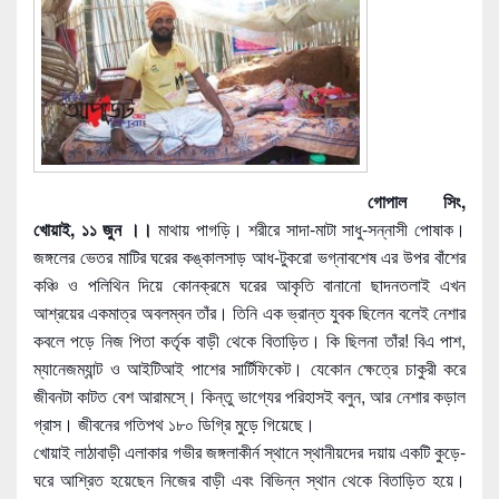
গোপাল সিং,
খোয়াই, ১১ জুন ।।
মাথায় পাগড়ি। শরীরে সাদা-মাটা সাধু-সন্নাসী পোষাক।
জঙ্গলের ভেতর মাটির ঘরের কঙ্কালসাড় আধ-টুকরো ভগ্নাবশেষ এর উপর বাঁশের
কঞ্চি ও পলিথিন দিয়ে কোনক্রমে ঘরের আকৃতি বানানো ছাদনতলাই এখন
আশ্রয়ের একমাত্র অবলম্বন তাঁর। তিনি এক ভ্রান্ত যুবক ছিলেন বলেই নেশার
কবলে পড়ে নিজ পিতা কর্তৃক বাড়ী থেকে বিতাড়িত। কি ছিলনা তাঁর! বিএ পাশ,
ম্যানেজম্যান্ট ও আইটিআই পাশের সার্টিফিকেট। যেক
োন ক্ষেত্রে চাকুরী করে
জীবনটা কাটত বেশ আরামসে্। কিন্তু ভাগ্যের পরিহাসই বলুন, আর নেশার কড়াল
গ্রাস। জীবনের গতিপথ ১৮০ ডিগ্রি মুড়ে গিয়েছে।
খোয়াই লাঠাবাড়ী এলাকার গভীর জঙ্গলাকীর্ন স্থানে স্থানীয়দের দয়ায় একটি কুড়ে-
ঘরে আশ্রিত হয়েছেন নিজের বাড়ী এবং বিভিন্ন স্থান থেকে বিতাড়িত হয়ে।