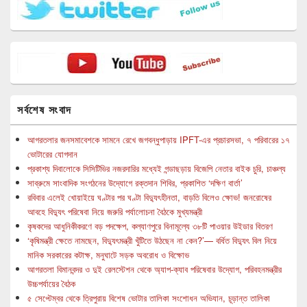
সর্বশেষ সংবাদ
আগরতলার জনসমাবেশকে সামনে রেখে জগবন্ধুপাড়ায় IPFT-এর প্রচারসভা, ৭ পরিবারের ১৭
ভোটারের যোগদান
প্রকাশ্য দিবালোকে সিসিটিভির নজরদারির মধ্যেই গন্ডাছড়ায় বিজেপি নেতার বাইক চুরি, চাঞ্চল্য
সাব্রুমে সাংবাদিক সংগঠনের উদ্যোগে রক্তদান শিবির, প্রকাশিত ‘দক্ষিণ বার্তা’
রবিবার এলেই খোয়াইয়ে ঘণ্টার পর ঘণ্টা বিদ্যুৎহীনতা, বাড়তি বিলেও ক্ষোভ! জনরোষের
আবহে বিদ্যুৎ পরিষেবা নিয়ে জরুরি পর্যালোচনা বৈঠকে মুখ্যমন্ত্রী
কৃষকদের আধুনিকীকরণে বড় পদক্ষেপ, কল্যাণপুরে বিনামূল্যে ৩৮টি পাওয়ার উইডার বিতরণ
‘কৃষিমন্ত্রী ক্ষেতে নামছেন, বিদ্যুৎমন্ত্রী খুঁটিতে উঠছেন না কেন?’— বর্ধিত বিদ্যুৎ বিল নিয়ে
মানিক সরকারের কটাক্ষ, মনুঘাটে সড়ক অবরোধ ও বিক্ষোভ
আগরতলা বিমানবন্দর ও দুই রেলস্টেশন থেকে অ্যাপ-ক্যাব পরিষেবার উদ্যোগ, পরিবহনমন্ত্রীর
উচ্চপর্যায়ের বৈঠক
৫ সেপ্টেম্বর থেকে ত্রিপুরায় বিশেষ ভোটার তালিকা সংশোধন অভিযান, চূড়ান্ত তালিকা