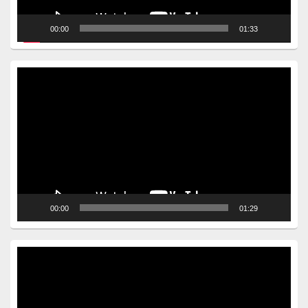
00:00
01:33
Video
Player
00:00
01:29
Video
Player