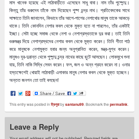
মাস খানেক হয়েছে এই লাঠাবাড়ীতে এসেছেন সাধু বাবা। নাম তাঁর পুষ্পেন্দু।
কিন্তু তাঁর গুরুদেব তাঁকে নাম দিয়েছেন পুষ্প চন্দ্র নাথ। প্রতিবেদকের সাথে
সাক্ষাতে তিনি জানালেন, কিভাবে তাঁর আশে-পাশের নেশাখোর মানুষ তাকে আকড়ে
থাকে। তিনি কোনদিন নেশার কবল থেকে মুক্ত হতে না পারলেও, তাঁর একটাই
ইচ্ছা। সেটা হচ্ছে সমাজ থেকে নেশা ও নেশাগ্রস্থতাকে দুর করা। তাই তিনি
গুরুমন্ত্র দিয়ে নেশাগ্রস্থদের নেশার কবল থেকে মুক্ত করেন। তিনি গীতা পাঠ
করে মানুষকে নেশামুক্ত হবার জন্য অনুপ্রানিত করেন, মন্ত্র-মুগ্ধ করেন।
মানুষও দূর-দুরান্ত থেকে পুষ্পন্দু চন্দ্র নাথের কাছে ছুটে আসছেন। লোকমুখে শুনা
যায়, তিনি নাকি সিদ্ধি সেবন করেন। ফল, জল ও অন্ন গ্রহন করেন না। ওনার
হস্তক্ষেপেই খোয়াই লাঠাবাড়ী এলাকার মানুষ নেশার কবল থেকে মুক্ত হচ্ছেন।
অন্তত জনগন তো তাই বলছেন!
This entry was posted in
ত্রিপুরা
by
santanu99
. Bookmark the
permalink
.
Leave a Reply
Your email address will not be published.
Required fields are