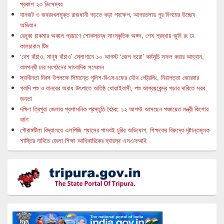
প্রকাশ ২৩ ডিসেম্বর
যানজট ও জবরদখলমুক্ত রাজধানী গড়তে কড়া পদক্ষেপ, আগরতলায় পুর নিগমের উচ্ছেদ
অভিযান
রেনুকা চাকমার অকাল প্রয়াণে শোকস্তব্ধ সাংস্কৃতিক অঙ্গন, শেষ শ্রদ্ধায় জুনি রং ঢং
কালচারাল টিম
‘দেশ বাঁচাও, মানুষ বাঁচাও’ স্লোগানে ১০ আগস্ট ‘জেল ভরো’ কর্মসূচি সফল করার আহ্বান,
বামপন্থী চার সংগঠনের সাংবাদিক সম্মেলন
স্বাধীনতা দিবস উপলক্ষে সিমান্তে পুলিশ-বিএসএফের যৌথ পেট্রলিং, নিরাপত্তা জোরদার
গবাদি পশু ও বানরের অবাধ উৎপাতে অতিষ্ঠ খোয়াইবাসী, পশু আশ্রয়কেন্দ্র গড়ার দাবিতে সরব
জনতা
দক্ষিণ ত্রিপুরা জেলায় প্রশাসনিক প্রস্তুতি বৈঠক: ১২ আগস্ট আসছেন পঞ্চায়েত মন্ত্রী কিশোর
বর্মণ
গৌরাঙ্গটিলা বিদ্যালয়ে এলপিজি গ্যাসের পাসবই চুরির অভিযোগ, শিক্ষকের বিরুদ্ধে দৃষ্টান্তমূলক
শাস্তির দাবিতে জেলা শিক্ষা আধিকারিকের দ্বারস্থ এসএফআই