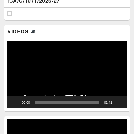
ICA/C/1071/2026-27
VIDEOS
Video
Player
00:00
01:41
Video
Player